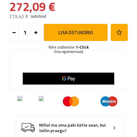
272,09 €
219,43 €
netohind
LISA OSTUKORVI
Kiire ostlemine
1-Click
(ilma registreerimata)
Millal ma oma paki kätte saan, kui
tellin praegu?