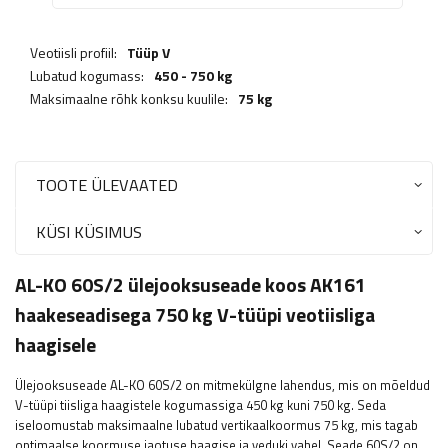
Veotiisli profiil:
Tüüp V
Lubatud kogumass:
450 - 750 kg
Maksimaalne rõhk konksu kuulile:
75 kg
TOOTE ÜLEVAATED
KÜSI KÜSIMUS
AL-KO 60S/2 ülejooksuseade koos AK161
haakeseadisega 750 kg V-tüüpi veotiisliga
haagisele
Ülejooksuseade AL-KO 60S/2 on mitmekülgne lahendus, mis on mõeldud
V-tüüpi tiisliga haagistele kogumassiga 450 kg kuni 750 kg. Seda
iseloomustab maksimaalne lubatud vertikaalkoormus 75 kg, mis tagab
optimaalse koormuse jaotuse haagise ja veduki vahel. Seade 60S/2 on