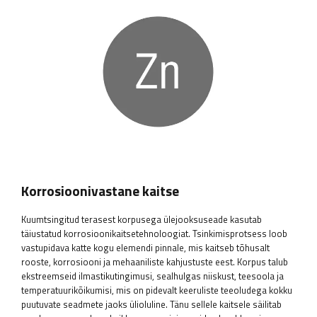
Korrosioonivastane kaitse
Kuumtsingitud terasest korpusega ülejooksuseade kasutab
täiustatud korrosioonikaitsetehnoloogiat. Tsinkimisprotsess loob
vastupidava katte kogu elemendi pinnale, mis kaitseb tõhusalt
rooste, korrosiooni ja mehaaniliste kahjustuste eest. Korpus talub
ekstreemseid ilmastikutingimusi, sealhulgas niiskust, teesoola ja
temperatuurikõikumisi, mis on pidevalt keeruliste teeoludega kokku
puutuvate seadmete jaoks ülioluline. Tänu sellele kaitsele säilitab