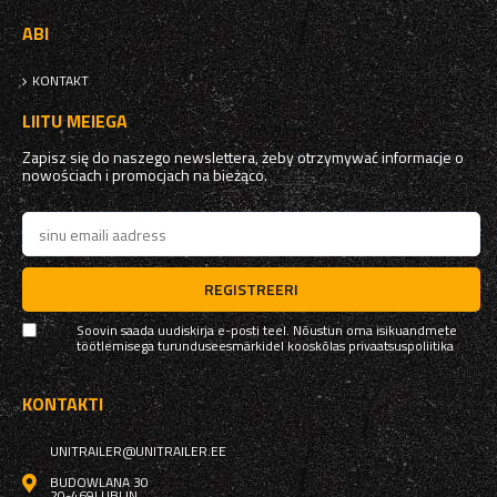
ABI
KONTAKT
LIITU MEIEGA
Zapisz się do naszego newslettera, żeby otrzymywać informacje o
nowościach i promocjach na bieżąco.
REGISTREERI
Soovin saada uudiskirja e-posti teel. Nõustun oma isikuandmete
töötlemisega turunduseesmärkidel kooskõlas
privaatsuspoliitika
KONTAKTI
UNITRAILER@UNITRAILER.EE
BUDOWLANA 30
20-469
LUBLIN