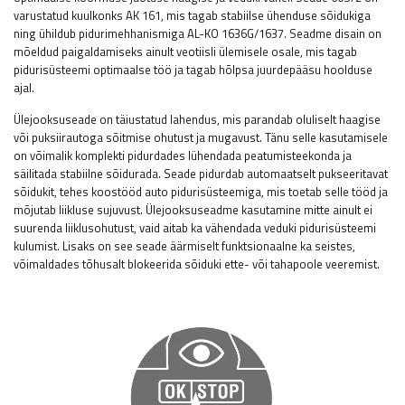
varustatud kuulkonks AK 161, mis tagab stabiilse ühenduse sõidukiga
ning ühildub pidurimehhanismiga AL-KO 1636G/1637. Seadme disain on
mõeldud paigaldamiseks ainult veotiisli ülemisele osale, mis tagab
pidurisüsteemi optimaalse töö ja tagab hõlpsa juurdepääsu hoolduse
ajal.
Ülejooksuseade on täiustatud lahendus, mis parandab oluliselt haagise
või puksiirautoga sõitmise ohutust ja mugavust. Tänu selle kasutamisele
on võimalik komplekti pidurdades lühendada peatumisteekonda ja
säilitada stabiilne sõidurada. Seade pidurdab automaatselt pukseeritavat
sõidukit, tehes koostööd auto pidurisüsteemiga, mis toetab selle tööd ja
mõjutab liikluse sujuvust. Ülejooksuseadme kasutamine mitte ainult ei
suurenda liiklusohutust, vaid aitab ka vähendada veduki pidurisüsteemi
kulumist. Lisaks on see seade äärmiselt funktsionaalne ka seistes,
võimaldades tõhusalt blokeerida sõiduki ette- või tahapoole veeremist.