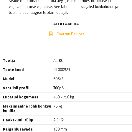
seade oma omadused pikka aega, minimeerides hoolduse ja
väljavahetamise vajaduse. See tähendab pikaajalist kokkuhoidu ja
töökindlust haagise töötamise ajal.
ALLA LAADIDA
Overrun Devices
Tootja
AL-KO
Toote kood
UT000523
Mudel
60S/2
Veotiisli profiil
Tüüp V
Lubatud kogumass
450 - 750 kg
Maksimaalne rõhk konksu
75 kg
kuulile
Haakekuuli tüüp
AK 161
Paigaldusavade
130 mm