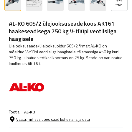
fotod
AL-KO 60S/2 ülejooksuseade koos AK161
haakeseadisega 750 kg V-tüüpi veotiisliga
haagisele
Ülejooksuseade/ülejooksupidur 60S/2 firmalt AL-KO on
mõeldud V-tüüpi veotiisliga haagistele, täismassiga 450 kg kuni
750 kg. Lubatud vertikaalkoormus on 75 kg. Seade on varustatud
kuulkonks AK 161.
Tootja:
AL-KO
Vaata, millises poes saad kohe näha ja osta