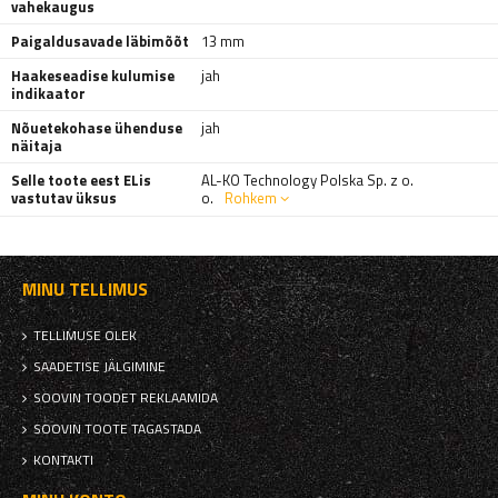
vahekaugus
Paigaldusavade läbimõõt
13 mm
Haakeseadise kulumise
jah
indikaator
Nõuetekohase ühenduse
jah
näitaja
Selle toote eest ELis
AL-KO Technology Polska Sp. z o.
vastutav üksus
o.
Rohkem
MINU TELLIMUS
TELLIMUSE OLEK
SAADETISE JÄLGIMINE
SOOVIN TOODET REKLAAMIDA
SOOVIN TOOTE TAGASTADA
KONTAKTI