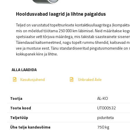
Hooldusvabad laagrid ja lihtne paigaldus
Teljed on varustatud topeltnurksete kontaktkuullaagritega (kompaktse
mis on mõeldud töötama 250 000 km läbimisel. Neid määritakse kog
spetsiaalse vett tõrjuva määrdega, mis takistab saasteainete sisenem
Täiendavad kaitsemeetmed, nagu topelt rummu tihendid, kaitsevad
vee ja mustuse eest. Tänu standardiseeritud pingutusmomendile on s
kokkupanek kiire ja lihtne.
ALLA LAADIDA
Kasutusjuhend
Unbraked Axle
Tootja
AL-KO
Toote kood
UT000532
Teljetüüp
piduriteta
Ühe telje kandevõime
750 kg