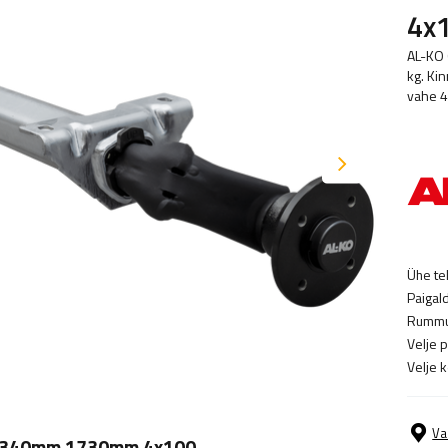
4x
AL-KO 
kg. Ki
vahe 4
Ühe te
Paigal
Rummu
Velje 
Velje 
Va
g 1340mm 1730mm 4x100