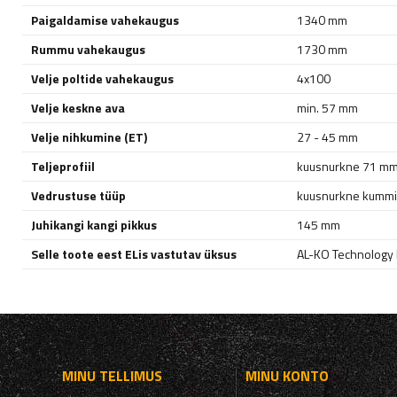
Paigaldamise vahekaugus
1340 mm
Rummu vahekaugus
1730 mm
Velje poltide vahekaugus
4x100
Velje keskne ava
min. 57 mm
Velje nihkumine (ET)
27 - 45 mm
Teljeprofiil
kuusnurkne 71 m
Vedrustuse tüüp
kuusnurkne kummis
Juhikangi kangi pikkus
145 mm
Selle toote eest ELis vastutav üksus
AL-KO Technology P
MINU TELLIMUS
MINU KONTO