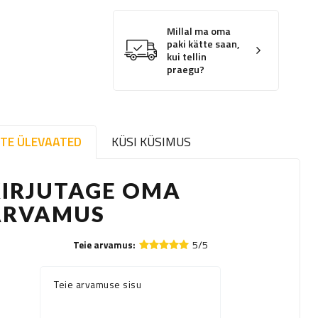
Millal ma oma
paki kätte saan,
kui tellin
praegu?
TE ÜLEVAATED
KÜSI KÜSIMUS
KIRJUTAGE OMA
ARVAMUS
5/5
Teie arvamus:
Teie arvamuse sisu