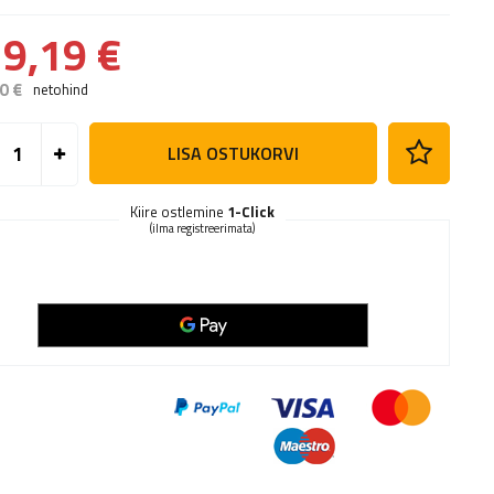
9,19 €
0 €
netohind
LISA OSTUKORVI
Kiire ostlemine
1-Click
(ilma registreerimata)