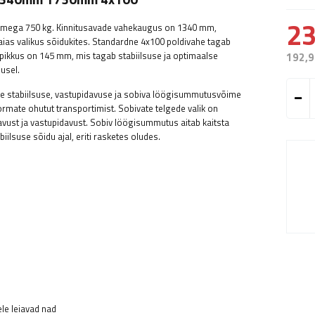
23
õimega 750 kg. Kinnitusavade vahekaugus on 1340 mm,
as valikus sõidukites. Standardne 4x100 poldivahe tagab
ikkus on 145 mm, mis tagab stabiilsuse ja optimaalse
192,9
usel.
lle stabiilsuse, vastupidavuse ja sobiva löögisummutusvõime
rmate ohutut transportimist. Sobivate telgede valik on
vust ja vastupidavust. Sobiv löögisummutus aitab kaitsta
ilsuse sõidu ajal, eriti rasketes oludes.
le leiavad nad