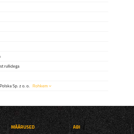
m
t rullidega
olska Sp. z o. o.
Rohkem
MÄÄRUSED
ABI