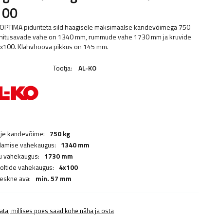
100
OPTIMA piduriteta sild haagisele maksimaalse kandevõimega 750
nnitusavade vahe on 1340 mm, rummude vahe 1730 mm ja kruvide
x100. Klahvhoova pikkus on 145 mm.
Tootja:
AL-KO
lje kandevõime:
750 kg
damise vahekaugus:
1340 mm
 vahekaugus:
1730 mm
poltide vahekaugus:
4x100
keskne ava:
min. 57 mm
ata, millises poes saad kohe näha ja osta