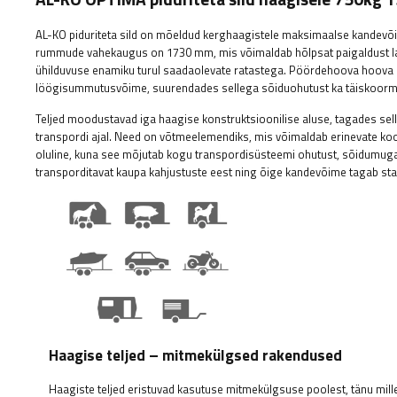
AL-KO piduriteta sild on mõeldud kerghaagistele maksimaalse kandev
rummude vahekaugus on 1730 mm, mis võimaldab hõlpsat paigaldust lai
ühilduvuse enamiku turul saadaolevate ratastega. Pöördehoova hoova p
löögisummutusvõime, suurendades sellega sõiduohutust ka täiskoorm
Teljed moodustavad iga haagise konstruktsioonilise aluse, tagades se
transpordi ajal. Need on võtmeelemendiks, mis võimaldab erinevate koo
oluline, kuna see mõjutab kogu transpordisüsteemi ohutust, sõidumuga
transporditavat kaupa kahjustuste eest ning õige kandevõime tagab stabi
Haagise teljed – mitmekülgsed rakendused
Haagiste teljed eristuvad kasutuse mitmekülgsuse poolest, tänu mille