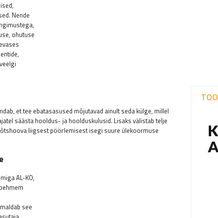
ised,
ised. Nende
ingimustega,
suse, ohutuse
äevases
entide,
veelgi
TOO
dab, et tee ebatasasused mõjutavad ainult seda külge, millel
tel säästa hooldus- ja hoolduskulusid. Lisaks välistab telje
õtshoova liigsest pöörlemisest isegi suure ülekoormuse
e
emiga AL-KO,
a pehmem
õimaldab see
asutaja