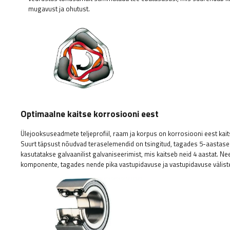
mugavust ja ohutust.
Optimaalne kaitse korrosiooni eest
Ülejooksuseadmete teljeprofiil, raam ja korpus on korrosiooni eest kait
Suurt täpsust nõudvad teraselemendid on tsingitud, tagades 5-aastase
kasutatakse galvaanilist galvaniseerimist, mis kaitseb neid 4 aastat. N
komponente, tagades nende pika vastupidavuse ja vastupidavuse väliste