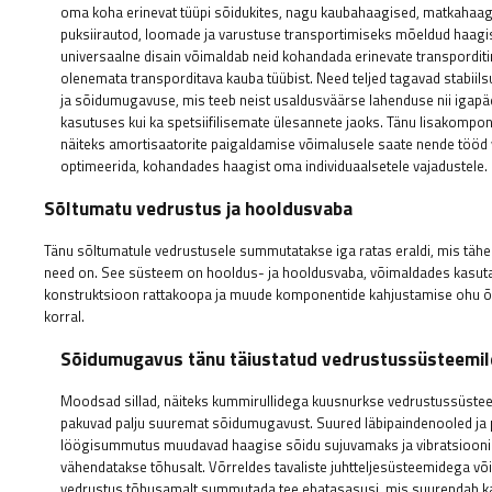
oma koha erinevat tüüpi sõidukites, nagu kaubahaagised, matkahaag
puksiirautod, loomade ja varustuse transportimiseks mõeldud haag
universaalne disain võimaldab neid kohandada erinevate transpordit
olenemata transporditava kauba tüübist. Need teljed tagavad stabiil
ja sõidumugavuse, mis teeb neist usaldusväärse lahenduse nii igap
kasutuses kui ka spetsiifilisemate ülesannete jaoks. Tänu lisakompon
näiteks amortisaatorite paigaldamise võimalusele saate nende tööd 
optimeerida, kohandades haagist oma individuaalsetele vajadustele.
Sõltumatu vedrustus ja hooldusvaba
Tänu sõltumatule vedrustusele summutatakse iga ratas eraldi, mis tähen
need on. See süsteem on hooldus- ja hooldusvaba, võimaldades kasutaja
konstruktsioon rattakoopa ja muude komponentide kahjustamise ohu õ
korral.
Sõidumugavus tänu täiustatud vedrustussüsteemil
Moodsad sillad, näiteks kummirullidega kuusnurkse vedrustussüste
pakuvad palju suuremat sõidumugavust. Suured läbipaindenooled j
löögisummutus muudavad haagise sõidu sujuvamaks ja vibratsiooni
vähendatakse tõhusalt. Võrreldes tavaliste juhtteljesüsteemidega v
vedrustus tõhusamalt summutada tee ebatasasusi, mis suurendab k