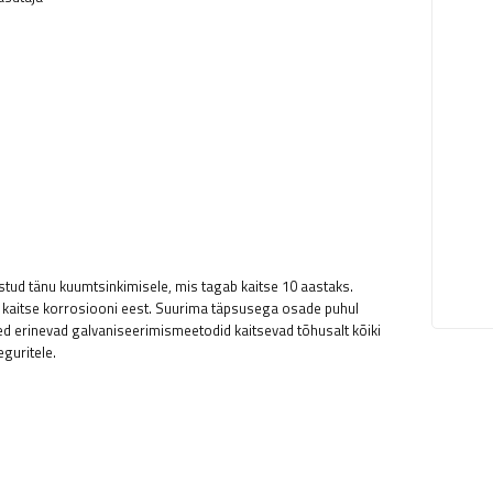
stud tänu kuumtsinkimisele, mis tagab kaitse 10 aastaks.
 kaitse korrosiooni eest. Suurima täpsusega osade puhul
eed erinevad galvaniseerimismeetodid kaitsevad tõhusalt kõiki
guritele.