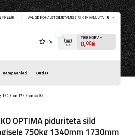
STREERI
€
VALIGE KOHALETOIMETAMISE RIIK JA VALUUTA
TEIE KORV
0,
€
(0)
00
Kampaaniad
Outlet
50kg 1340mm 1730mm 4x100
KO OPTIMA piduriteta sild
agisele 750kg 1340mm 1730mm