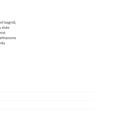
d laagrid),
u eluks
ist.
 mehhanisme
illa