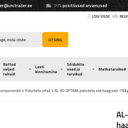
ler@unitrailer.ee
99%
positiivsed arvamused
LOGI SISSE
VÕI
REGI
OTSING
Rattad
Sõidukite
Lasti
veljed
osad ja
Matkatarvikud
kinnitamine
rehvid
tarvikud
e komponendid
Piduriteta sillad
AL-KO OPTIMA piduriteta sild haagisele 7
AL-
ha