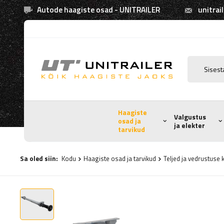
Autode haagiste osad - UNITRAILER
unitrai
Haagiste
Valgustus
osad ja
ja elekter
tarvikud
Sa oled siin:
Kodu
Haagiste osad ja tarvikud
Teljed ja vedrustus