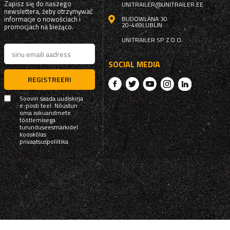
Zapisz się do naszego
UNITRAILER@UNITRAILER.EE
newslettera, żeby otrzymywać
informacje o nowościach i
BUDOWLANA 30
20-469
LUBLIN
promocjach na bieżąco.
UNITRAILER SP. Z O.O.
SOCIAL MEDIA
REGISTREERI
Soovin saada uudiskirja
e-posti teel. Nõustun
oma isikuandmete
töötlemisega
turunduseesmärkidel
kooskõlas
privaatsuspoliitika