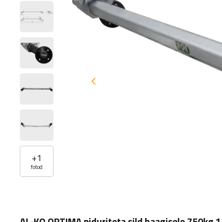
+
1
fotod
AL-KO OPTIMA piduriteta sild haagisele 750k