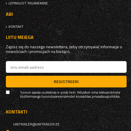
LEPINGUST TAGANEMINE
ABI
KONTAKT
LIITU MEIEGA
Zapisz się do naszego newslettera, żeby otrzymywać informacje o
nowościach i promocjach na bieżąco.
REGISTREERI
Soovin saada uudiskirja e-posti teel. Nõustun oma isikuandmete
töötlemisega turunduseesmärkidel kooskõlas
privaatsuspoliitika
KONTAKTI
UNITRAILER@UNITRAILER.EE