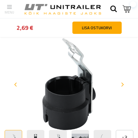
tagasi
Kodu
Haagiste osad ja tarvikud
Haakeseadmed ja ülejo
2,69 €
LISA OSTUKORVI
+
3