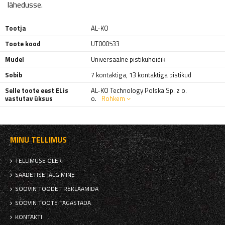
lähedusse.
Tootja
AL-KO
Toote kood
UT000533
Mudel
Universaalne pistikuhoidik
Sobib
7 kontaktiga, 13 kontaktiga pistikud
Selle toote eest ELis
AL-KO Technology Polska Sp. z o.
vastutav üksus
o.
Rohkem
MINU TELLIMUS
TELLIMUSE OLEK
SAADETISE JÄLGIMINE
SOOVIN TOODET REKLAAMIDA
SOOVIN TOOTE TAGASTADA
KONTAKTI