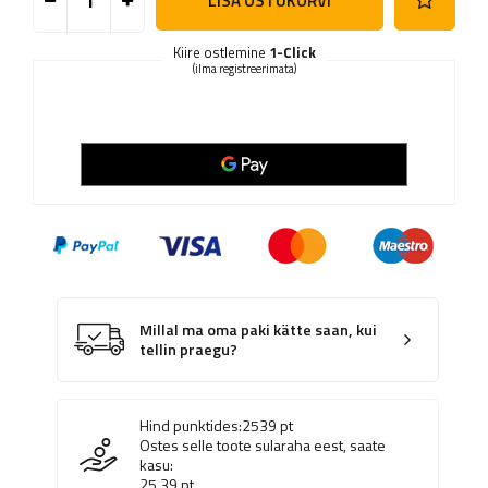
LISA OSTUKORVI
Kiire ostlemine
1-Click
(ilma registreerimata)
Millal ma oma paki kätte saan, kui
tellin praegu?
Hind punktides:
2539
pt
Ostes selle toote sularaha eest, saate
kasu:
25.39
pt