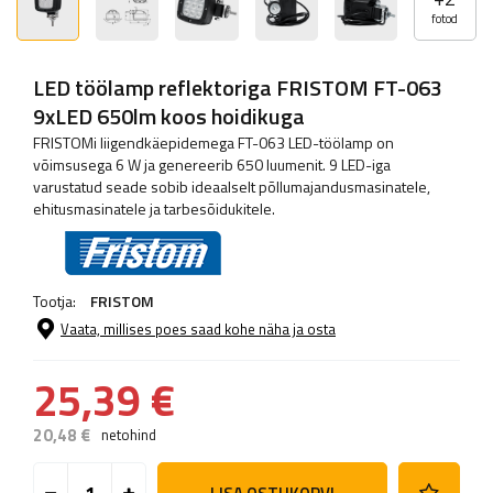
fotod
LED töölamp reflektoriga FRISTOM FT-063
9xLED 650lm koos hoidikuga
FRISTOMi liigendkäepidemega FT-063 LED-töölamp on
võimsusega 6 W ja genereerib 650 luumenit. 9 LED-iga
varustatud seade sobib ideaalselt põllumajandusmasinatele,
ehitusmasinatele ja tarbesõidukitele.
Tootja:
FRISTOM
Vaata, millises poes saad kohe näha ja osta
25,39 €
20,48 €
netohind