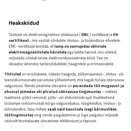
Heakskiidud
Töötulel on elektromagnetilise ühilduvuse (
EMC
) sertifikaat ja
E9-
sertifikaat
, mis vastab sõidukite ohutus- ja töökindluse nõuetele.
EMC-sertifikaat kinnitab, et
lamp on vastupidav välistele
elektromagnetilistele häiretele
ega tekita häireid, mis võiksid
mõjutada sõiduki teiste elektroonikaseadmete tööd. See on
ideaalne lahendus tarbesõidukitele, haagistele ja erimasinatele
.
Töötuled
on erisõidukite, näiteks haagiste, põllumajandus-, ehitus- või
teenindusmasinate varustuse põhielement, mis tagab tööala intensiivse
valgustuse. Nende peamine ülesanne on
parandada töö mugavust ja
ohutust pimedas või piiratud nähtavuse tingimustes
– näiteks
laadimise, põllul remondi, põllu- või ehitustööde ajal. Kvaliteetseid
töölampe iseloomustab kõrge valgusviljakus, löögikindlus, niiskus- ja
tolmukindlus, tänu millele
saab neid kasutada isegi äärmuslikes
töötingimustes
ning nende paigaldamine ja õige paigutus mõjutab
oluliselt teostatavate ülesannete efektiivsust ja täpsust.