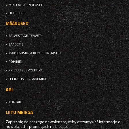
MINU ALLAHINDLUSED
UUDISKIRI
MÄÄRUSED
SALVESTAGE TEAVET
SAADETIS
MAKSEVIISID JA KOMISJONITASUD
PÕHIKIRI
PRIVAATSUSPOLIITIKA
LEPINGUST TAGANEMINE
ABI
KONTAKT
LIITU MEIEGA
Zapisz się do naszego newslettera, żeby otrzymywać informacje o
nowościach i promocjach na bieżąco.