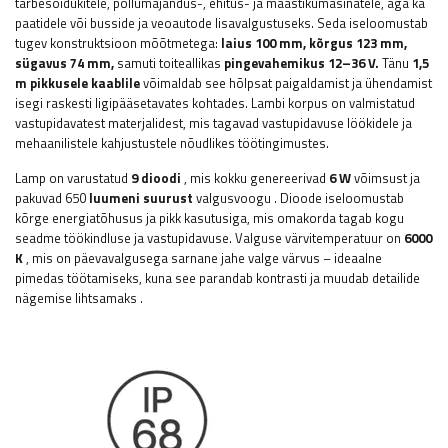
tarbesõidukitele, põllumajandus-, ehitus- ja maastikumasinatele, aga ka
paatidele või busside ja veoautode lisavalgustuseks. Seda iseloomustab
tugev konstruktsioon mõõtmetega:
laius 100 mm, kõrgus 123 mm,
sügavus 74 mm,
samuti toiteallikas
pingevahemikus 12–36 V.
Tänu
1,5
m pikkusele kaablile
võimaldab see hõlpsat paigaldamist ja ühendamist
isegi raskesti ligipääsetavates kohtades. Lambi korpus on valmistatud
vastupidavatest materjalidest, mis tagavad vastupidavuse löökidele ja
mehaanilistele kahjustustele nõudlikes töötingimustes.
Lamp on varustatud
9 dioodi
, mis kokku genereerivad
6
W
võimsust
ja
pakuvad 650
luumeni
suurust
valgusvoogu
. Dioode iseloomustab
kõrge energiatõhusus ja pikk kasutusiga, mis omakorda tagab kogu
seadme töökindluse ja vastupidavuse. Valguse värvitemperatuur on
6000
K
, mis on päevavalgusega sarnane jahe valge värvus – ideaalne
pimedas töötamiseks, kuna see parandab kontrasti ja muudab detailide
nägemise lihtsamaks
.