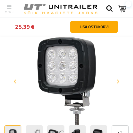
tagasi
Kodu
Valgustus ja elekter
Töötuled
LED töölamp refle
25,39 €
LISA OSTUKORVI
+
2