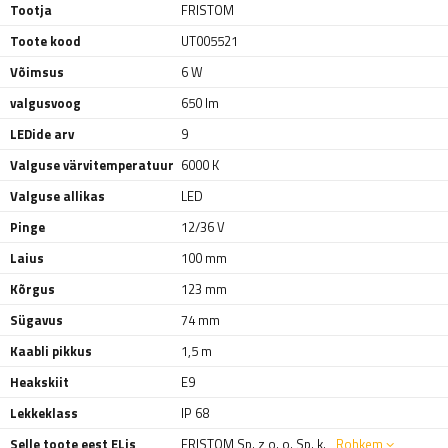
Tootja
FRISTOM
Toote kood
UT005521
Võimsus
6 W
valgusvoog
650 lm
LEDide arv
9
Valguse värvitemperatuur
6000 K
Valguse allikas
LED
Pinge
12/36 V
Laius
100 mm
Kõrgus
123 mm
Sügavus
74 mm
Kaabli pikkus
1,5 m
Heakskiit
E9
Lekkeklass
IP 68
Selle toote eest ELis
FRISTOM Sp. z o. o. Sp. k.
Rohkem