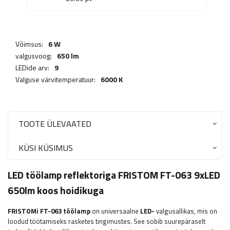
Võimsus:
6 W
valgusvoog:
650 lm
LEDide arv:
9
Valguse värvitemperatuur:
6000 K
TOOTE ÜLEVAATED
KÜSI KÜSIMUS
LED töölamp reflektoriga FRISTOM FT-063 9xLED
650lm koos hoidikuga
FRISTOMi
FT-063 töölamp
on universaalne
LED-
valgusallikas, mis on
loodud töötamiseks rasketes tingimustes. See sobib suurepäraselt