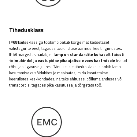
Tihedusklass
IP68
kaitseklassiga töölamp pakub kõrgeimat kaitsetaset
välistegurite eest, tagades töökindluse äärmuslikes tingimustes.
IP68 märgistus näitab, et
lamp on standardite kohaselt täiesti
tolmukindel ja vastupidav pikaajalisele vees kastmisele
teatud
rõhu ja sügavuse juures. Tänu sellele tihedusklassile sobib lamp
kasutamiseks sõidukites ja masinates, mida kasutatakse
keerulistes keskkondades, näiteks ehituses, põllumajanduses või
transpordis, tagades pika kasutusea ja tõrgeteta töö.