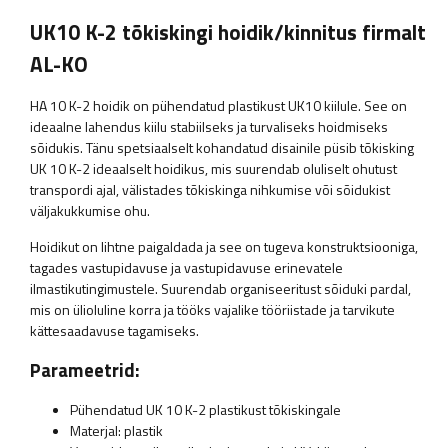
UK10 K-2 tõkiskingi hoidik/kinnitus firmalt
AL-KO
HA 10 K-2 hoidik on pühendatud plastikust UK10 kiilule. See on
ideaalne lahendus kiilu stabiilseks ja turvaliseks hoidmiseks
sõidukis. Tänu spetsiaalselt kohandatud disainile püsib tõkisking
UK 10 K-2 ideaalselt hoidikus, mis suurendab oluliselt ohutust
transpordi ajal, välistades tõkiskinga nihkumise või sõidukist
väljakukkumise ohu.
Hoidikut on lihtne paigaldada ja see on tugeva konstruktsiooniga,
tagades vastupidavuse ja vastupidavuse erinevatele
ilmastikutingimustele. Suurendab organiseeritust sõiduki pardal,
mis on ülioluline korra ja tööks vajalike tööriistade ja tarvikute
kättesaadavuse tagamiseks.
Parameetrid:
Pühendatud UK 10 K-2 plastikust tõkiskingale
Materjal: plastik