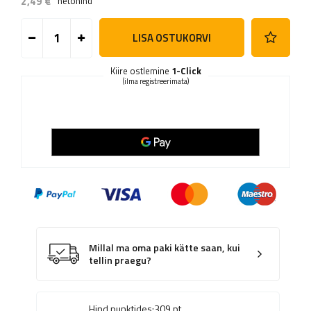
2,49 €
netohind
LISA OSTUKORVI
Kiire ostlemine
1-Click
(ilma registreerimata)
Millal ma oma paki kätte saan, kui
tellin praegu?
Hind punktides:
309
pt