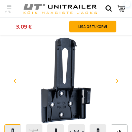
tagasi
Kodu
Rattad veljed rehvid
Tõkiskingad
AL-KO kinnituskl
3,09 €
LISA OSTUKORVI
+
5