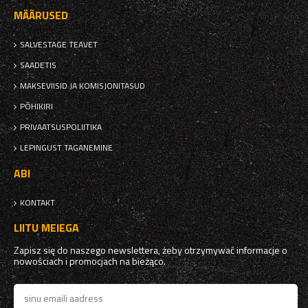
MÄÄRUSED
SALVESTAGE TEAVET
SAADETIS
MAKSEVIISID JA KOMISJONITASUD
PÕHIKIRI
PRIVAATSUSPOLIITIKA
LEPINGUST TAGANEMINE
ABI
KONTAKT
LIITU MEIEGA
Zapisz się do naszego newslettera, żeby otrzymywać informacje o
nowościach i promocjach na bieżąco.