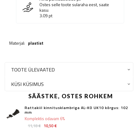
Ostes selle toote sularaha eest, saate
kasu:
3.09
pt
Materjal:
plastist
TOOTE ÜLEVAATED
KÜSI KÜSIMUS
SÄÄSTKE, OSTES ROHKEM
Rattakiil kinnitusklambriga AL-KO UK10 kõrgus: 102
mm
Komplektis odavam 6%
11,18 €
10,50 €