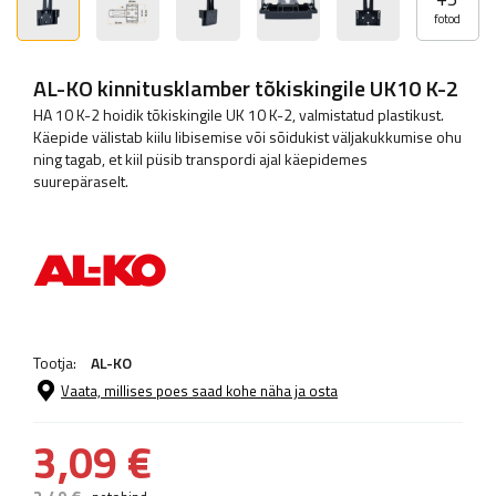
fotod
AL-KO kinnitusklamber tõkiskingile UK10 K-2
HA 10 K-2 hoidik tõkiskingile UK 10 K-2, valmistatud plastikust.
Käepide välistab kiilu libisemise või sõidukist väljakukkumise ohu
ning tagab, et kiil püsib transpordi ajal käepidemes
suurepäraselt.
Tootja:
AL-KO
Vaata, millises poes saad kohe näha ja osta
3,09 €