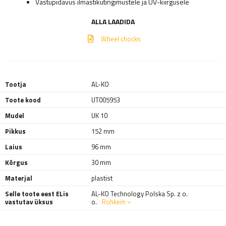
Vastupidavus ilmastikutingimustele ja UV-kiirgusele
ALLA LAADIDA
Wheel chocks
Tootja
AL-KO
Toote kood
UT005953
Mudel
UK 10
Pikkus
152 mm
Laius
96 mm
Kõrgus
30 mm
Materjal
plastist
Selle toote eest ELis
AL-KO Technology Polska Sp. z o.
vastutav üksus
o.
Rohkem