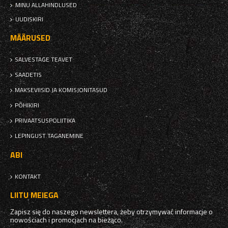
MINU ALLAHINDLUSED
UUDISKIRI
MÄÄRUSED
SALVESTAGE TEAVET
SAADETIS
MAKSEVIISID JA KOMISJONITASUD
PÕHIKIRI
PRIVAATSUSPOLIITIKA
LEPINGUST TAGANEMINE
ABI
KONTAKT
LIITU MEIEGA
Zapisz się do naszego newslettera, żeby otrzymywać informacje o
nowościach i promocjach na bieżąco.