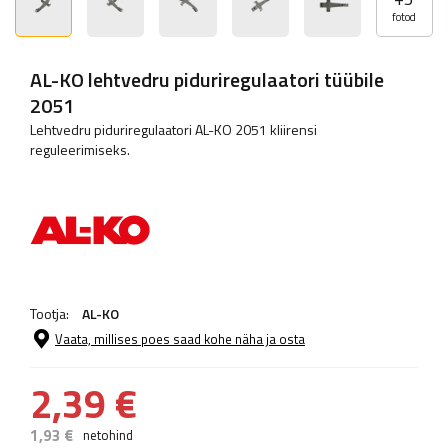
fotod
AL-KO lehtvedru piduriregulaatori tüübile
2051
Lehtvedru piduriregulaatori AL-KO 2051 kliirensi
reguleerimiseks.
Tootja:
AL-KO
Vaata, millises poes saad kohe näha ja osta
2,39 €
1,93 €
netohind