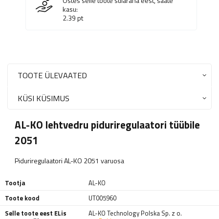
Ostes selle toote sularaha eest, saate
kasu:
2.39
pt
TOOTE ÜLEVAATED
KÜSI KÜSIMUS
AL-KO lehtvedru piduriregulaatori tüübile
2051
Piduriregulaatori AL-KO 2051 varuosa
Tootja
AL-KO
Toote kood
UT005960
Selle toote eest ELis
AL-KO Technology Polska Sp. z o.