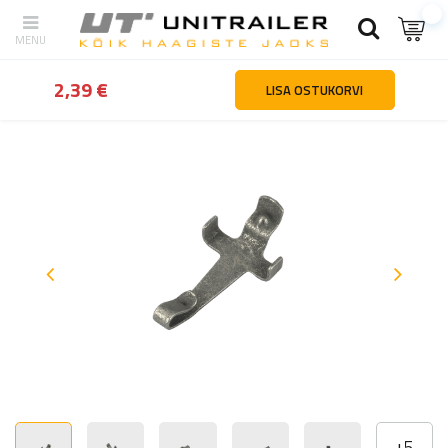
tagasi
Kodu
Haagiste osad ja tarvikud
Teljed ja vedrustuse ko
2,39 €
LISA OSTUKORVI
+
5