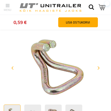
tagasi
Kodu
Lasti kinnitamine
Rihmade hooldusosad ja tarvikud
0,59 €
LISA OSTUKORVI