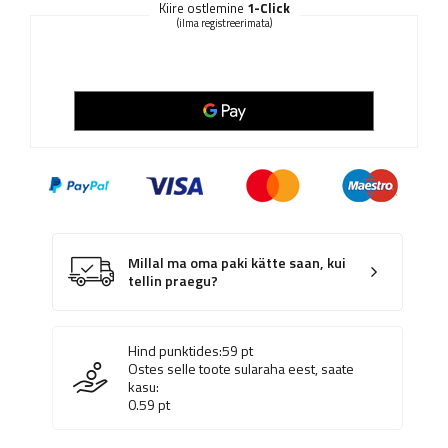
Kiire ostlemine
1-Click
(ilma registreerimata)
Millal ma oma paki kätte saan, kui
tellin praegu?
Hind punktides:
59
pt
Ostes selle toote sularaha eest, saate
kasu:
0.59
pt