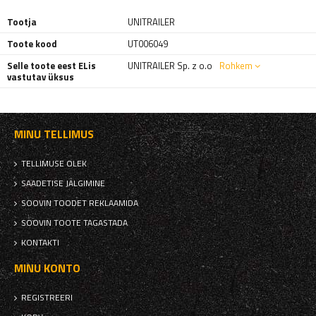
Tootja
UNITRAILER
Toote kood
UT006049
Selle toote eest ELis
UNITRAILER Sp. z o.o
Rohkem
vastutav üksus
MINU TELLIMUS
TELLIMUSE OLEK
SAADETISE JÄLGIMINE
SOOVIN TOODET REKLAAMIDA
SOOVIN TOOTE TAGASTADA
KONTAKTI
MINU KONTO
REGISTREERI