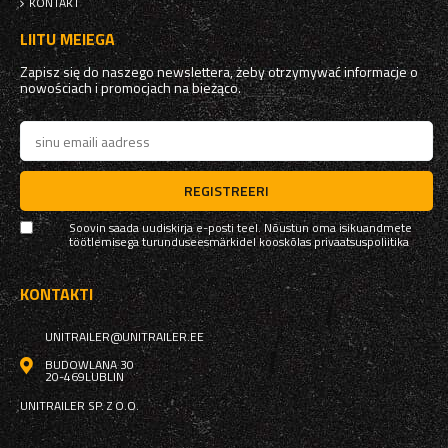
KONTAKT
LIITU MEIEGA
Zapisz się do naszego newslettera, żeby otrzymywać informacje o
nowościach i promocjach na bieżąco.
REGISTREERI
Soovin saada uudiskirja e-posti teel. Nõustun oma isikuandmete
töötlemisega turunduseesmärkidel kooskõlas
privaatsuspoliitika
KONTAKTI
UNITRAILER@UNITRAILER.EE
BUDOWLANA 30
20-469
LUBLIN
UNITRAILER SP. Z O.O.