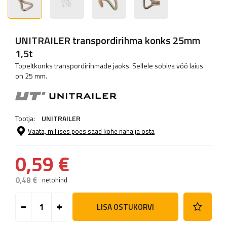
UNITRAILER transpordirihma konks 25mm
1,5t
Topeltkonks transpordirihmade jaoks. Sellele sobiva vöö laius
on 25 mm.
Tootja:
UNITRAILER
Vaata, millises poes saad kohe näha ja osta
0,59 €
0,48 €
netohind
LISA OSTUKORVI