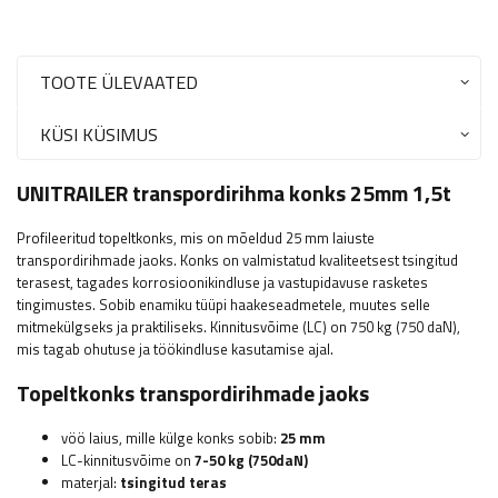
TOOTE ÜLEVAATED
KÜSI KÜSIMUS
UNITRAILER transpordirihma konks 25mm 1,5t
Profileeritud topeltkonks, mis on mõeldud 25 mm laiuste
transpordirihmade jaoks. Konks on valmistatud kvaliteetsest tsingitud
terasest, tagades korrosioonikindluse ja vastupidavuse rasketes
tingimustes. Sobib enamiku tüüpi haakeseadmetele, muutes selle
mitmekülgseks ja praktiliseks. Kinnitusvõime (LC) on 750 kg (750 daN),
mis tagab ohutuse ja töökindluse kasutamise ajal.
Topeltkonks transpordirihmade jaoks
vöö laius, mille külge konks sobib:
25
mm
LC-kinnitusvõime on
7-50
kg (750daN)
materjal:
tsingitud teras