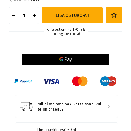
LISA OSTUKORVI
Kiire ostlemine
1-Click
(ilma registreerimata)
Millal ma oma paki kätte saan, kui
tellin praegu?
Hind punktides:
169
pt