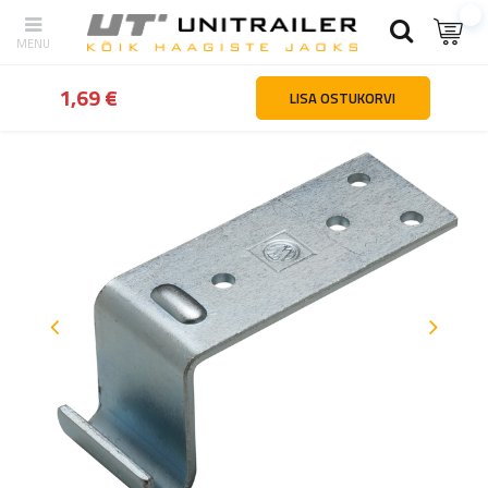
tagasi
Kodu
Haagiste osad ja tarvikud
Haagiste kinnitused ja ho
1,69 €
LISA OSTUKORVI