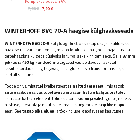
Komplektis odavam 6%
7,68 €
7,20 €
WINTERHOFF BVG 70-A haagise külghaakeseade
WINTERHOFFi
BVG 70-A külgluugi lukk
on vastupidav ja usaldusväärne
haagise riistvarakomponent, mis on loodud kauba-, põllumajandus- ja
tarbehaagiste külgede püsivaks ja turvaliseks kinnitamiseks. Selle
97 mm
pikkus
ja
450 kg kandevõime
tagavad vastupidavuse rasketel
kasutuskordadel ning tagavad, et külgluuk püsib transportimise ajal
kindlalt suletuna.
Toode on valmistatud kvaliteetsest
tsingitud terasest
, mis tagab
suure jäikuse ja vastupidavuse mehaanilistele kahjustustele
.
Tsinkkate kaitseb elementi tõhusalt korrosiooni ja välistegurite, näiteks
niiskuse, teesoola ja muutuvate ilmastikutingimuste kahjulike mõjude
eest. See
tagab pika eluea
ja töökindluse igapäevases kasutuses.