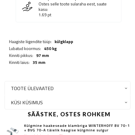
Ostes selle toote sularaha eest, saate
kasu:
1.69
pt
Haagiste liigendite tüüp:
külgklapp
Lubatud koormus:
450 kg
Kinniti pikkus:
97 mm
Kinniti laius:
35 mm
TOOTE ÜLEVAATED
KÜSI KÜSIMUS
SÄÄSTKE, OSTES ROHKEM
Külgmine haakeseade klambriga WINTERHOFF BV 70-1
+ BVG 70-A täielik haagise külgmine sulgur