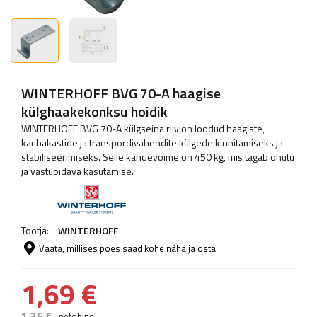
WINTERHOFF BVG 70-A haagise
külghaakekonksu hoidik
WINTERHOFF BVG 70-A külgseina riiv on loodud haagiste,
kaubakastide ja transpordivahendite külgede kinnitamiseks ja
stabiliseerimiseks. Selle kandevõime on 450 kg, mis tagab ohutu
ja vastupidava kasutamise.
Tootja:
WINTERHOFF
Vaata, millises poes saad kohe näha ja osta
1,69 €
1,36 €
netohind