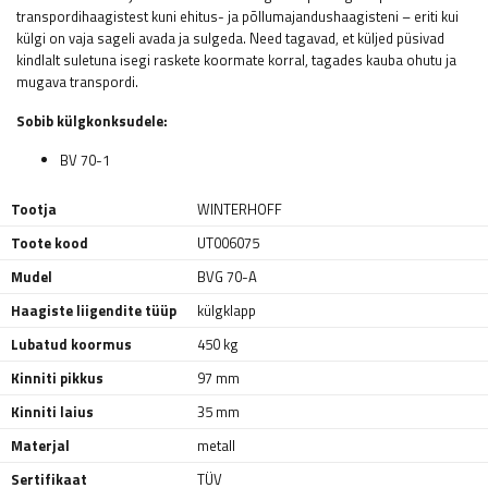
transpordihaagistest kuni ehitus- ja põllumajandushaagisteni – eriti kui
külgi on vaja sageli avada ja sulgeda. Need tagavad, et küljed püsivad
kindlalt suletuna isegi raskete koormate korral, tagades kauba ohutu ja
mugava transpordi.
Sobib külgkonksudele:
BV 70-1
Tootja
WINTERHOFF
Toote kood
UT006075
Mudel
BVG 70-A
Haagiste liigendite tüüp
külgklapp
Lubatud koormus
450 kg
Kinniti pikkus
97 mm
Kinniti laius
35 mm
Materjal
metall
Sertifikaat
TÜV