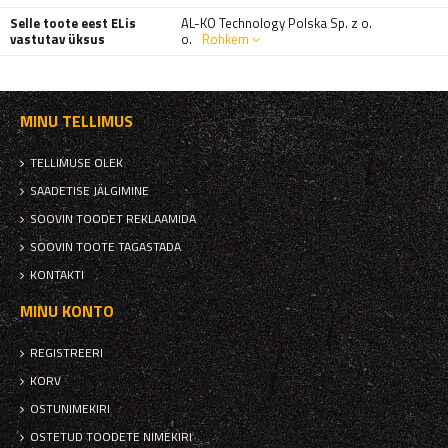
Selle toote eest ELis
AL-KO Technology Polska Sp. z o.
vastutav üksus
o.
Rohkem
MINU TELLIMUS
TELLIMUSE OLEK
SAADETISE JÄLGIMINE
SOOVIN TOODET REKLAAMIDA
SOOVIN TOOTE TAGASTADA
KONTAKTI
MINU KONTO
REGISTREERI
KORV
OSTUNIMEKIRI
OSTETUD TOODETE NIMEKIRI