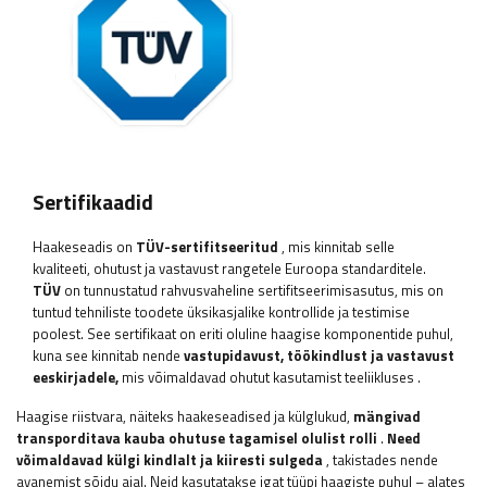
Sertifikaadid
Haakeseadis on
TÜV-sertifitseeritud
, mis kinnitab selle
kvaliteeti, ohutust ja vastavust rangetele Euroopa standarditele.
TÜV
on tunnustatud rahvusvaheline sertifitseerimisasutus, mis on
tuntud tehniliste toodete üksikasjalike kontrollide ja testimise
poolest. See sertifikaat on eriti oluline haagise komponentide puhul,
kuna see kinnitab nende
vastupidavust, töökindlust ja vastavust
eeskirjadele,
mis võimaldavad ohutut kasutamist teeliikluses
.
Haagise riistvara, näiteks haakeseadised ja külglukud,
mängivad
transporditava kauba ohutuse tagamisel olulist rolli
.
Need
võimaldavad külgi kindlalt ja kiiresti sulgeda
, takistades nende
avanemist sõidu ajal. Neid kasutatakse igat tüüpi haagiste puhul – alates