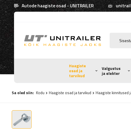
Autode haagiste osad - UNITRAILER
unitrai
Haagiste
Valgustus
osad ja
ja elekter
tarvikud
Sa oled siin:
Kodu
Haagiste osad ja tarvikud
Haagiste kinnitused j