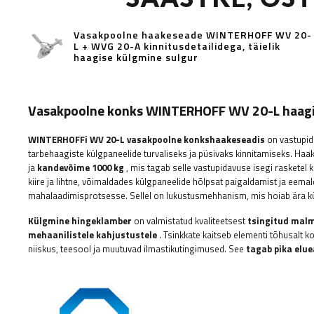
Vasakpoolne haakeseade WINTERHOFF WV 20-
L + WVG 20-A kinnitusdetailidega, täielik
haagise külgmine sulgur
Vasakpoolne konks WINTERHOFF WV 20-L haagis
WINTERHOFFi
WV 20-L vasakpoolne konkshaakeseadis
on vastupid
tarbehaagiste külgpaneelide turvaliseks ja püsivaks kinnitamiseks. Ha
ja
kandevõime
1000 kg
, mis tagab selle vastupidavuse isegi rasketel
kiire ja lihtne, võimaldades külgpaneelide hõlpsat paigaldamist ja eemald
mahalaadimisprotsesse. Sellel on lukustusmehhanism, mis hoiab ära k
Külgmine hingeklamber
on valmistatud kvaliteetsest
tsingitud malm
mehaanilistele kahjustustele
. Tsinkkate kaitseb elementi tõhusalt k
niiskus, teesool ja muutuvad ilmastikutingimused. See
tagab pika elue