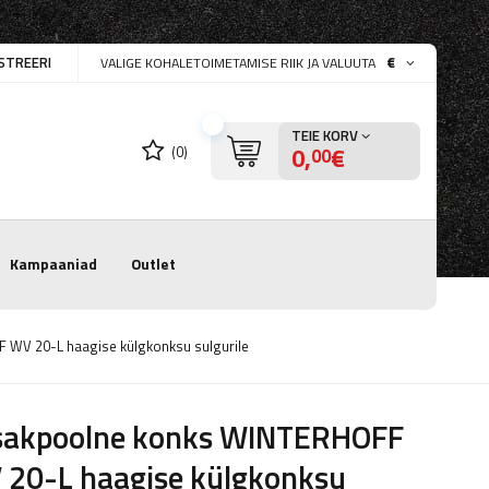
STREERI
€
VALIGE KOHALETOIMETAMISE RIIK JA VALUUTA
TEIE KORV
0,
€
(0)
00
Kampaaniad
Outlet
WV 20-L haagise külgkonksu sulgurile
sakpoolne konks WINTERHOFF
 20-L haagise külgkonksu