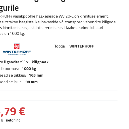
gurile
HOFFi vasakpoolne haakeseade WV 20-L on kinnituselement,
asutatakse haagiste, kaubakastide või transpordivahendite külgede
s kinnitamiseks ja stabiliseerimiseks. Haakeseadme lubatud
s on 1000 kg.
Tootja:
WINTERHOFF
e liigendite tüüp:
külghaak
d koormus:
1000 kg
eadise pikkus:
165 mm
eadise laius:
98 mm
,79 €
 €
netohind