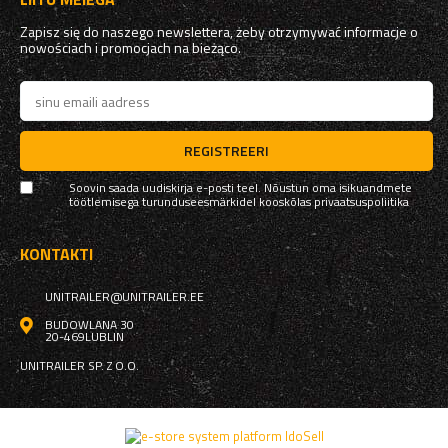
Zapisz się do naszego newslettera, żeby otrzymywać informacje o
nowościach i promocjach na bieżąco.
REGISTREERI
Soovin saada uudiskirja e-posti teel. Nõustun oma isikuandmete
töötlemisega turunduseesmärkidel kooskõlas
privaatsuspoliitika
KONTAKTI
UNITRAILER@UNITRAILER.EE
BUDOWLANA 30
20-469
LUBLIN
UNITRAILER SP. Z O.O.