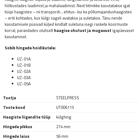
hõlbustades laadimist ja mahalaadimist. Neid liitmikke kasutatakse igat
tüüpi haagistes – nii transpordi-, ehitus- kui ka põllumajandushaagistes
– eriti kohtades, kus külgi sageli avatakse ja suletakse. Tänu nende
kasutamisele püsivad küljed kindlalt suletuna isegi raskete koormuste
korral, parandades oluliselt
haagise ohutust ja mugavust
igapäevasel
kasutamisel.
Sobib hingede hoidikutele:
UZ-01A
UZ-01B
UZ-02A
UZ-03A
UZ-05A
Tootja
STEELPRESS
Toote kood
UT006115
Haagiste liigendite tüüp
külghing
Hingede pikkus
274 mm
Hingede laius
56 mm