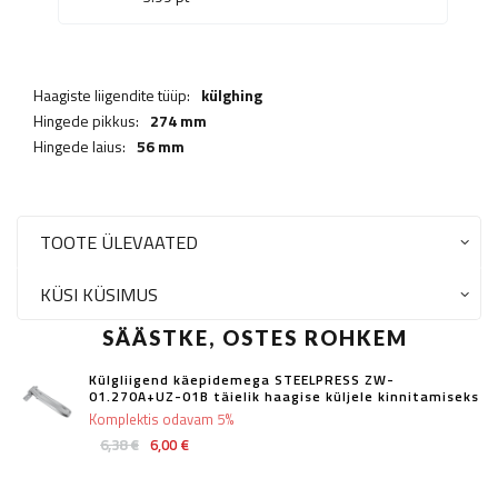
Haagiste liigendite tüüp:
külghing
Hingede pikkus:
274 mm
Hingede laius:
56 mm
TOOTE ÜLEVAATED
KÜSI KÜSIMUS
SÄÄSTKE, OSTES ROHKEM
Külgliigend käepidemega STEELPRESS ZW-
01.270A+UZ-01B täielik haagise küljele kinnitamiseks
Komplektis odavam 5%
6,38 €
6,00 €