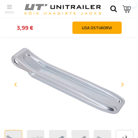
tagasi
Kodu
Haagiste osad ja tarvikud
Haagiste kinnitused ja ho
3,99 €
LISA OSTUKORVI
+
3