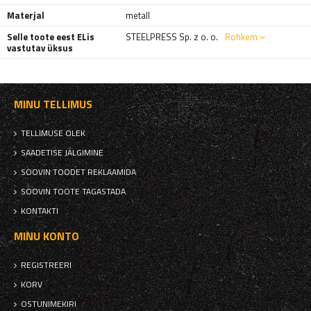
Materjal
metall
Selle toote eest ELis
STEELPRESS Sp. z o. o.
Rohkem
vastutav üksus
MINU TELLIMUS
TELLIMUSE OLEK
SAADETISE JÄLGIMINE
SOOVIN TOODET REKLAAMIDA
SOOVIN TOOTE TAGASTADA
KONTAKTI
MINU KONTO
REGISTREERI
KORV
OSTUNIMEKIRI