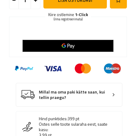
LISA OSTUKORVI
Kiire ostlemine
1-Click
(ilma registreerimata)
Millal ma oma paki kätte saan, kui
tellin praegu?
Hind punktides:
399
pt
Ostes selle toote sularaha eest, saate
kasu:
3.99
pt