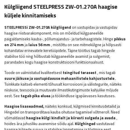
Külgliigend STEELPRESS ZW-01.270A haagise
küljele kinnitamiseks
STEELPRESSi
ZW-01.270A külgliigend
on vastupidav ja vastupidav
haagise riistvarakomponent, mis on mõeldud külgpaneelide
paigaldamiseks kauba-, põllumajandus- ja tarbehaagistele. Hinge
pikkus
on 274 mm
ja
laius 56 mm
, mistõttu on see mitmekülgne ja hõlpsasti
kohandatav erinevatele keretüüpidele. Täpne töötlus tagab hingede
stabiilse töö ning hõlbustab külgpaneelide avamist ja sulgemist,
parandades kogu haagise konstruktsiooni funktsionaalsust.
Toode on valmistatud kvaliteetsest
tsingitud terasest
, mis tagab
suure jäikuse ja vastupidavuse mehaanilistele kahjustustele
.
Tsinkkate kaitseb elementi tõhusalt korrosiooni ja välistegurite, näiteks
niiskuse, teesoola ja muutuvate ilmastikutingimuste kahjulike mõjude
eest. See
tagab pika eluea
ja töökindluse igapäevases kasutuses.
Haagise lisaseadmed,
näiteks
konksud, külgmised kinnitusdetailid ja
Hingedel on transporditava kauba ohutuse tagamisel võtmeroll. Need
võimaldavad
haagise külgi kindlalt ja kiiresti sulgeda ja avada
,
hoides ära juhusliku avanemise sõidu ajal.
Külghinged
vastutavad
haagise külgede sujuva ja stabiilse langetamise ja tõstmise eest,