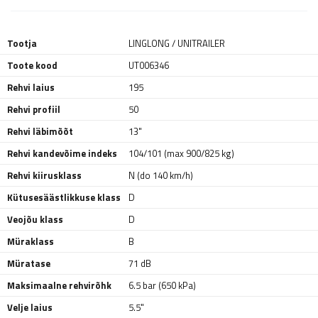
Tootja
LINGLONG / UNITRAILER
Toote kood
UT006346
Rehvi laius
195
Rehvi profiil
50
Rehvi läbimõõt
13"
Rehvi kandevõime indeks
104/101 (max 900/825 kg)
Rehvi kiirusklass
N (do 140 km/h)
Kütusesäästlikkuse klass
D
Veojõu klass
D
Müraklass
B
Müratase
71 dB
Maksimaalne rehvirõhk
6.5 bar (650 kPa)
Velje laius
5.5"