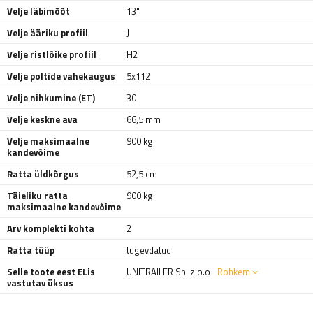
Velje läbimõõt
13"
Velje ääriku profiil
J
Velje ristlõike profiil
H2
Velje poltide vahekaugus
5x112
Velje nihkumine (ET)
30
Velje keskne ava
66,5 mm
Velje maksimaalne
900 kg
kandevõime
Ratta üldkõrgus
52,5 cm
Täieliku ratta
900 kg
maksimaalne kandevõime
Arv komplekti kohta
2
Ratta tüüp
tugevdatud
Selle toote eest ELis
UNITRAILER Sp. z o.o
Rohkem
vastutav üksus