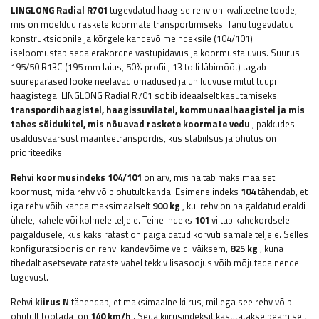
LINGLONG Radial R701
tugevdatud haagise rehv on kvaliteetne toode,
mis on mõeldud raskete koormate transportimiseks. Tänu tugevdatud
konstruktsioonile ja kõrgele kandevõimeindeksile (104/101)
iseloomustab seda erakordne vastupidavus ja koormustaluvus. Suurus
195/50 R13C (195 mm laius, 50% profiil, 13 tolli läbimõõt) tagab
suurepärased lööke neelavad omadused ja ühilduvuse mitut tüüpi
haagistega. LINGLONG Radial R701 sobib ideaalselt kasutamiseks
transpordihaagistel, haagissuvilatel, kommunaalhaagistel ja mis
tahes sõidukitel, mis nõuavad raskete koormate vedu
, pakkudes
usaldusväärsust maanteetranspordis, kus stabiilsus ja ohutus on
prioriteediks.
Rehvi koormusindeks 104/101
on arv, mis näitab maksimaalset
koormust, mida rehv võib ohutult kanda. Esimene indeks
104
tähendab, et
iga rehv võib kanda maksimaalselt
900 kg
, kui rehv on paigaldatud eraldi
ühele, kahele või kolmele teljele. Teine indeks
101
viitab kahekordsele
paigaldusele, kus kaks ratast on paigaldatud kõrvuti samale teljele. Selles
konfiguratsioonis on rehvi kandevõime veidi väiksem,
825 kg
, kuna
tihedalt asetsevate rataste vahel tekkiv lisasoojus võib mõjutada nende
tugevust.
Rehvi
kiirus N
tähendab, et maksimaalne kiirus, millega see rehv võib
ohutult töötada, on
140 km/h
. Seda kiirusindeksit kasutatakse peamiselt