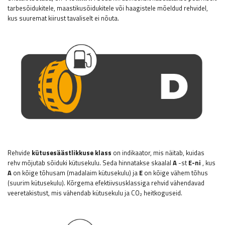
tarbesõidukitele, maastikusõidukitele või haagistele mõeldud rehvidel,
kus suuremat kiirust tavaliselt ei nõuta.
Rehvide
kütusesäästlikkuse klass
on indikaator, mis näitab, kuidas
rehv mõjutab sõiduki kütusekulu. Seda hinnatakse skaalal
A
-st
E-ni
, kus
A
on kõige tõhusam (madalaim kütusekulu) ja
E
on kõige vähem tõhus
(suurim kütusekulu). Kõrgema efektiivsusklassiga rehvid vähendavad
veeretakistust, mis vähendab kütusekulu ja CO₂ heitkoguseid.