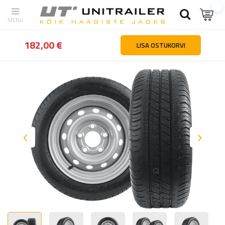
tagasi
Kodu
Rattad veljed rehvid
Haagiste rattad
Kahe tugevd
182,00 €
LISA OSTUKORVI