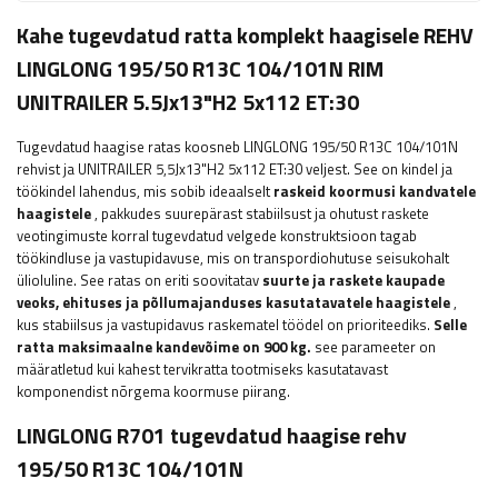
Kahe tugevdatud ratta komplekt haagisele REHV
LINGLONG 195/50 R13C 104/101N RIM
UNITRAILER 5.5Jx13"H2 5x112 ET:30
Tugevdatud haagise ratas koosneb LINGLONG 195/50 R13C 104/101N
rehvist ja UNITRAILER 5,5Jx13"H2 5x112 ET:30 veljest. See on kindel ja
töökindel lahendus, mis sobib ideaalselt
raskeid koormusi kandvatele
haagistele
, pakkudes suurepärast stabiilsust ja ohutust raskete
veotingimuste korral tugevdatud velgede konstruktsioon tagab
töökindluse ja vastupidavuse, mis on transpordiohutuse seisukohalt
ülioluline. See ratas on eriti soovitatav
suurte ja raskete kaupade
veoks, ehituses ja põllumajanduses kasutatavatele haagistele
,
kus stabiilsus ja vastupidavus raskematel töödel on prioriteediks.
Selle
ratta maksimaalne kandevõime on
900
kg.
see parameeter
on
määratletud kui kahest tervikratta tootmiseks kasutatavast
komponendist nõrgema koormuse piirang.
LINGLONG R701 tugevdatud haagise rehv
195/50 R13C 104/101N