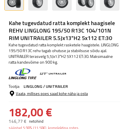
Kahe tugevdatud ratta komplekt haagisele
REHV LINGLONG 195/50 R13C 104/101N
RIM UNITRAILER 5.5Jx13"H2 5x112 ET:30
Kahe tugevdatud ratta komplekt rasketele haagistele. LINGLONG
195/50 R13C rehv tagab ohutuse ja stabiilsuse sõidu ajal.
UNITRAILER terasvelg 5,5Jx13"H2 5X112 ET:30. Maksimaalne
ratta kandevõime on 900 kg.
Tootja:
LINGLONG / UNITRAILER
Vaata, millises poes saad kohe näha ja osta
182,00 €
146,77 €
netohind
säästad
5.98%
(
11.58
€
), komplektina ostes.