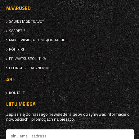
MÄÄRUSED
SALVESTAGE TEAVET
SAADETIS
MAKSEVIISID JA KOMISJONITASUD
PÕHIKIRI
PRIVAATSUSPOLIITIKA
LEPINGUST TAGANEMINE
ABI
KONTAKT
LIITU MEIEGA
Zapisz się do naszego newslettera, żeby otrzymywać informacje o
nowościach i promocjach na bieżąco.