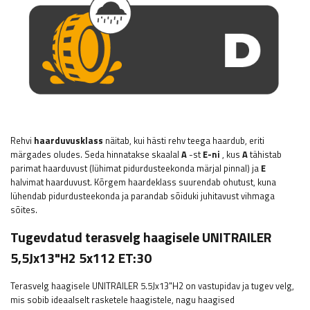
Rehvi
haarduvusklass
näitab, kui hästi rehv teega haardub, eriti
märgades oludes. Seda hinnatakse skaalal
A
-st
E-ni
, kus
A
tähistab
parimat haarduvust (lühimat pidurdusteekonda märjal pinnal) ja
E
halvimat haarduvust. Kõrgem haardeklass suurendab ohutust, kuna
lühendab pidurdusteekonda ja parandab sõiduki juhitavust vihmaga
sõites.
Tugevdatud terasvelg haagisele UNITRAILER
5,5Jx13"H2 5x112 ET:30
Terasvelg haagisele UNITRAILER 5.5Jx13"H2
on vastupidav ja tugev velg,
mis sobib ideaalselt rasketele haagistele, nagu haagised