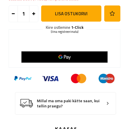
LISA OSTUKORVI
Kiire ostlemine
1-Click
(ilma registreerimata)
Millal ma oma paki kätte saan, kui
tellin praegu?
KAASAS