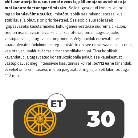
ehitusmaterjalide, suuremate veoste, põllumajandustehnika ja
matkaautode transportimiseks
. Selle tugevdatud konstruktsioon
tagab
kandevõime 900 kg
, mistõttu sobib see rakendustesse, kus
stabiilsus ja ohutus on prioriteetsed.
See
sobib suurepäraselt
igapäevaseks kasutamiseks, kuhu iganes veetakse suuremaid kaupu.
See on usaldusväärne valik neile, kes otsivad oma haagiste jaoks
vastupidavaid ja tugevaid komponente. Velg ühildub erinevate turul
saadaolevate sõidukimudelitega, mistõttu on see universaalne valik neile,
kes otsivad usaldusväärseid transpordilahendusi. Tänu hoolikalt
kavandatud ja tugevdatud konstruktsioonile pakub see kauakestvat
vastupidavust isegi intensiivse kasutamise korral
.
5x112 vahe
tähendab,
et veljel on 5 kinnitusava, mis on paigutatud ringikujuliselt läbimõõduga
112 mm.