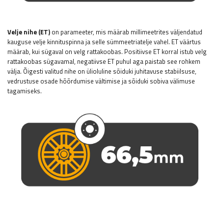
Velje nihe (ET)
on parameeter, mis määrab millimeetrites väljendatud
kauguse velje kinnituspinna ja selle sümmeetriatelje vahel. ET väärtus
määrab, kui sügaval on velg rattakoobas. Positiivse ET korral istub velg
rattakoobas sügavamal, negatiivse ET puhul aga paistab see rohkem
välja. Õigesti valitud nihe on ülioluline sõiduki juhitavuse stabiilsuse,
vedrustuse osade hõõrdumise vältimise ja sõiduki sobiva välimuse
tagamiseks.