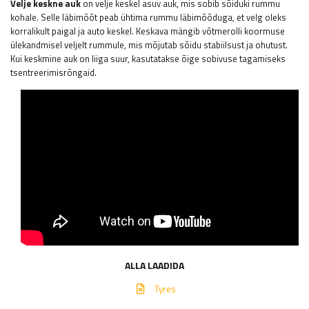
Velje keskne auk
on velje keskel asuv auk, mis sobib sõiduki rummu
kohale. Selle läbimõõt peab ühtima rummu läbimõõduga, et velg oleks
korralikult paigal ja auto keskel. Keskava mängib võtmerolli koormuse
ülekandmisel veljelt rummule, mis mõjutab sõidu stabiilsust ja ohutust.
Kui keskmine auk on liiga suur, kasutatakse õige sobivuse tagamiseks
tsentreerimisrõngaid.
ALLA LAADIDA
Tyres