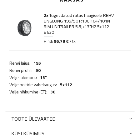
2x
Tugevdatud ratas haagisele REHV
LINGLONG 195/50 R13C 104/101N
RIM UNITRAILER 5.5Jx13"H2 5x112
ET:30
96,79 €
Hind:
/ tk.
Rehvi laius:
195
Rehvi profiil:
50
Velje läbimõõt:
13"
Velje poltide vahekaugus:
5x112
Velje nihkumine (ET):
30
TOOTE ÜLEVAATED
KÜSI KÜSIMUS