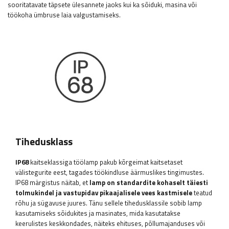
sooritatavate täpsete ülesannete jaoks kui ka sõiduki, masina või
töökoha ümbruse laia valgustamiseks.
Tihedusklass
IP68
kaitseklassiga töölamp pakub kõrgeimat kaitsetaset
välistegurite eest, tagades töökindluse äärmuslikes tingimustes.
IP68 märgistus näitab, et
lamp on standardite kohaselt täiesti
tolmukindel ja vastupidav pikaajalisele vees kastmisele
teatud
rõhu ja sügavuse juures. Tänu sellele tihedusklassile sobib lamp
kasutamiseks sõidukites ja masinates, mida kasutatakse
keerulistes keskkondades, näiteks ehituses, põllumajanduses või