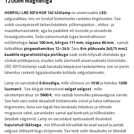
1200lm magnetiga
HORPOLi
LRD 3070 HOR 142 töölamp
on universaalne
LED-
valgusallikas, mis on loodud töötamiseks rasketes tingimustes. See
sobib suurepäraselt tarbesõidukitele, põllumajandus-, ehitus- ja
maastikumasinatele, aga ka paatidele või busside ja veoautode
lisavalgustuseks. Seda iseloomustab tugev konstruktsioon
mõõtmetega:
laius 100 mm, kõrgus 111 mm, sügavus 60 mm
, samuti
toiteallikas
pingevahemikus 12–24 V.
Tänu
8 m pikkusele
2x0,75 mm2
kaablile sigaretisüütaja pistikuga
saab seda hõlpsalt ühendada
iga
sõiduki pistikupessa, muutes selle äärmiselt universaalseks tööriistaks
.
LRD 3070 töölampi saab kasutada käepärase taskulambina, see on parim
lahendus raskesti ligipääsetavate kohtade valgustamiseks.
Lamp on varustatud
6 dioodiga,
mille võimsus on
10 W
ja heledus
1200
luumenit
. See kiirgab intensiivset
valget valgust
, mille
värvitemperatuur on
5600 K
, mis vastab loomuliku päevavalguse värvile.
See hele värv sobib ideaalselt töötamiseks öösel ja halva nähtavuse
tingimustes, kuna see tagab hea tasakaalu heleduse ja silmade
mugavuse vahel, parandades samal ajal kontrasti ja hõlbustades
detailide nägemist. Lamp on varustatud spetsiaalselt disainitud
hajutatud läätsega
, mis tõhusalt kõrvaldab teravad varjud ja jaotab
valguse ühtlaselt kogu tööpinnale. See teeb selle ideaalseks nii lähedalt