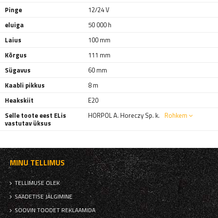
Pinge
12/24 V
eluiga
50 000 h
Laius
100 mm
Kõrgus
111 mm
Sügavus
60 mm
Kaabli pikkus
8 m
Heakskiit
E20
Selle toote eest ELis
HORPOL A. Horeczy Sp. k.
Rohkem
vastutav üksus
MINU TELLIMUS
TELLIMUSE OLEK
SAADETISE JÄLGIMINE
SOOVIN TOODET REKLAAMIDA