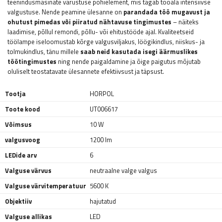
teenindusmasinate varustuse põhielement, mis tagab tööala intensiivse
valgustuse. Nende peamine ülesanne on
parandada töö mugavust ja
ohutust pimedas või piiratud nähtavuse tingimustes
– näiteks
laadimise, põllul remondi, põllu- või ehitustööde ajal. Kvaliteetseid
töölampe iseloomustab kõrge valgusviljakus, löögikindlus, niiskus- ja
tolmukindlus, tänu millele
saab neid kasutada isegi äärmuslikes
töötingimustes
ning nende paigaldamine ja õige paigutus mõjutab
oluliselt teostatavate ülesannete efektiivsust ja täpsust.
Tootja
HORPOL
Toote kood
UT006617
Võimsus
10 W
valgusvoog
1200 lm
LEDide arv
6
Valguse värvus
neutraalne valge valgus
Valguse värvitemperatuur
5600 K
Objektiiv
hajutatud
Valguse allikas
LED