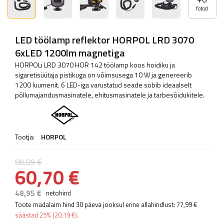
fotod
LED töölamp reflektor HORPOL LRD 3070
6xLED 1200lm magnetiga
HORPOLi LRD 3070 HOR 142 töölamp koos hoidiku ja
sigaretisüütaja pistikuga on võimsusega 10 W ja genereerib
1200 luumenit. 6 LED-iga varustatud seade sobib ideaalselt
põllumajandusmasinatele, ehitusmasinatele ja tarbesõidukitele.
Tootja:
HORPOL
80,89 €
60,70 €
48,95 €
netohind
Toote madalaim hind 30 päeva jooksul enne allahindlust:
77,99 €
säästad
25%
(
20,19 €
).