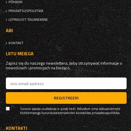
PÕHIKIRI
PRIVAATSUSPOLIITIKA
LEPINGUST TAGANEMINE
ABI
KONTAKT
LIITU MEIEGA
Zapisz się do naszego newslettera, żeby otrzymywać informacje o
nowościach i promocjach na bieżąco.
REGISTREERI
Soovin saada uudiskirja e-posti teel. Nõustun oma isikuandmete
töötlemisega turunduseesmärkidel kooskõlas
privaatsuspoliitika
KONTAKTI