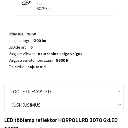
kasu:
60.70
pt
Võimsus:
10 W
valgusvoog:
1200 lm
LEDide arv:
6
Valguse värvus:
neutraalne valge valgus
Valguse värvitemperatuur:
5600 K
Objektiiv:
hajutatud
TOOTE ÜLEVAATED
KÜSI KÜSIMUS
LED töölamp reflektor HORPOL LRD 3070 6xLED