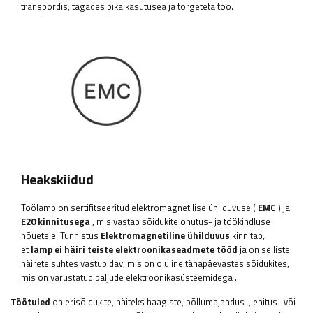
transpordis, tagades pika kasutusea ja tõrgeteta töö.
Heakskiidud
Töölamp on sertifitseeritud
elektromagnetilise ühilduvuse (
EMC
) ja
E20 kinnitusega
, mis vastab sõidukite ohutus- ja töökindluse
nõuetele. Tunnistus
Elektromagnetiline ühilduvus
kinnitab,
et
lamp ei häiri teiste elektroonikaseadmete tööd
ja on selliste
häirete suhtes vastupidav, mis on oluline tänapäevastes sõidukites,
mis on varustatud paljude elektroonikasüsteemidega
.
Töötuled
on erisõidukite, näiteks haagiste, põllumajandus-, ehitus- või