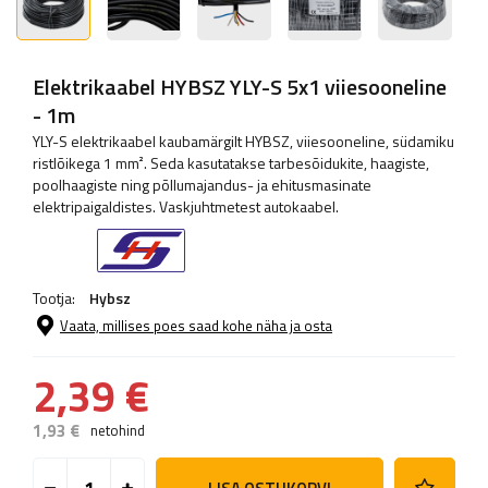
Elektrikaabel HYBSZ YLY-S 5x1 viiesooneline
- 1m
YLY-S elektrikaabel kaubamärgilt HYBSZ, viiesooneline, südamiku
ristlõikega 1 mm². Seda kasutatakse tarbesõidukite, haagiste,
poolhaagiste ning põllumajandus- ja ehitusmasinate
elektripaigaldistes. Vaskjuhtmetest autokaabel.
Tootja:
Hybsz
Vaata, millises poes saad kohe näha ja osta
2,39 €
1,93 €
netohind