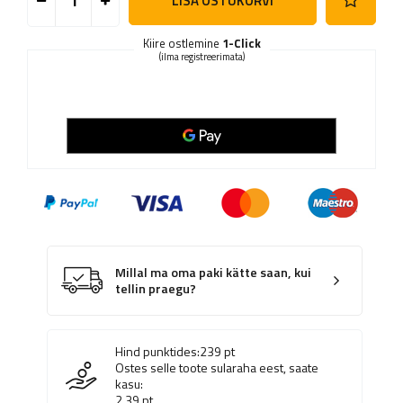
LISA OSTUKORVI
Kiire ostlemine
1-Click
(ilma registreerimata)
Millal ma oma paki kätte saan, kui
tellin praegu?
Hind punktides:
239
pt
Ostes selle toote sularaha eest, saate
kasu:
2.39
pt