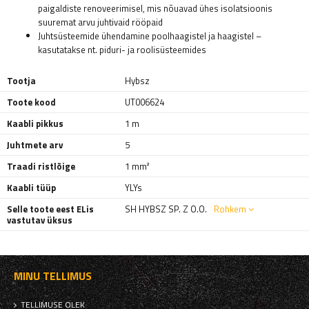
paigaldiste renoveerimisel, mis nõuavad ühes isolatsioonis
suuremat arvu juhtivaid rööpaid
Juhtsüsteemide ühendamine poolhaagistel ja haagistel –
kasutatakse nt. piduri- ja roolisüsteemides
Tootja
Hybsz
Toote kood
UT006624
Kaabli pikkus
1 m
Juhtmete arv
5
Traadi ristlõige
1 mm²
Kaabli tüüp
YLYs
Selle toote eest ELis
SH HYBSZ SP. Z O.O.
Rohkem
vastutav üksus
MINU TELLIMUS
TELLIMUSE OLEK