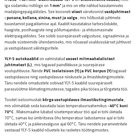
iga südamiku ristlõige on
1
mm²
ja mis on ette nähtud kasutamiseks
madalpingepaigaldistes. See koosneb
viiest
värvitoonist
vaskjuhtmest
:
punane, kollane, sinine, must ja valge
, mis hõlbustab juhtmete
tuvastamist paigaldamise ajal. Kaablit kasutatakse tarbesõidukite,
haagiste, poolhaagiste ning põllumajandus- ja ehitusmasinate
elektripaigaldistes. See sobib suurepäraselt valgustuse, signaalimise ja
muude süsteemide ühendamiseks, mis nõuavad usaldusväärset juhtivust
ja vastupidavust välisteguritele.
YLY-S autokaablid
on valmistatud
vasest mitmeahelalistest
juhtmetest (L)
, mis tagavad paindlikkuse ja suurepärase
voolujuhtivuse. Nende
PVC isolatsioon (Y) ja PVC korpus (Y)
tagavad
vastupidavuse ning vastupidavuse niiskusele ja ilmastikutingimustele.
Tänu nendele omadustele sobivad YLY-S kaablid suurepäraselt
parasvöötme kliimatingimustesse, tagades pika tööea ja tõrgeteta töö.
Toodet iseloomustab
kõrge vastupidavus ilmastikutingimustele
,
mis võimaldab seda kasutada laias temperatuurivahemikus
-40°C kuni
70°C
. Maksimaalne lubatud sisetemperatuur töö ajal ei tohi ületada
70°C, samas kui ümbritseva õhu temperatuur ladustamise ajal ei tohi
ületada 40°C ja päikesevalguse ajal 60°C. Tänu nendele parameetritele
vastavad YLY-S kaablid nõuetele ka rasketes töötingimustes.