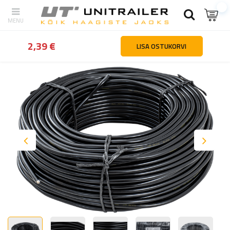
tagasi
Kodu
Valgustus ja elekter
Juhtmed
Elektrikaabel HYBSZ
2,39 €
LISA OSTUKORVI