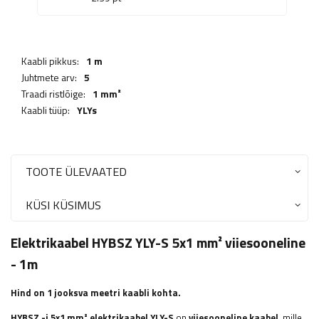
Kaabli pikkus:
1 m
Juhtmete arv:
5
Traadi ristlõige:
1 mm²
Kaabli tüüp:
YLYs
TOOTE ÜLEVAATED
KÜSI KÜSIMUS
Elektrikaabel HYBSZ YLY-S 5x1 mm² viiesooneline
- 1m
Hind on 1 jooksva meetri kaabli kohta.
HYBSZ
-i 5x1 mm² elektrikaabel YLY-S
on
viiesooneline kaabel,
mille