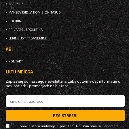
SAADETIS
MAKSEVIISID JA KOMISJONITASUD
PÕHIKIRI
PRIVAATSUSPOLIITIKA
LEPINGUST TAGANEMINE
ABI
KONTAKT
LIITU MEIEGA
Zapisz się do naszego newslettera, żeby otrzymywać informacje o
nowościach i promocjach na bieżąco.
REGISTREERI
Soovin saada uudiskirja e-posti teel. Nõustun oma isikuandmete