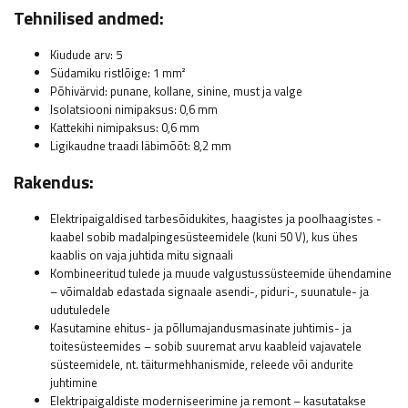
Tehnilised andmed:
Kiudude arv: 5
Südamiku ristlõige: 1 mm²
Põhivärvid: punane, kollane, sinine, must ja valge
Isolatsiooni nimipaksus: 0,6 mm
Kattekihi nimipaksus: 0,6 mm
Ligikaudne traadi läbimõõt: 8,2 mm
Rakendus:
Elektripaigaldised tarbesõidukites, haagistes ja poolhaagistes -
kaabel sobib madalpingesüsteemidele (kuni 50 V), kus ühes
kaablis on vaja juhtida mitu signaali
Kombineeritud tulede ja muude valgustussüsteemide ühendamine
– võimaldab edastada signaale asendi-, piduri-, suunatule- ja
udutuledele
Kasutamine ehitus- ja põllumajandusmasinate juhtimis- ja
toitesüsteemides – sobib suuremat arvu kaableid vajavatele
süsteemidele, nt. täiturmehhanismide, releede või andurite
juhtimine
Elektripaigaldiste moderniseerimine ja remont – kasutatakse