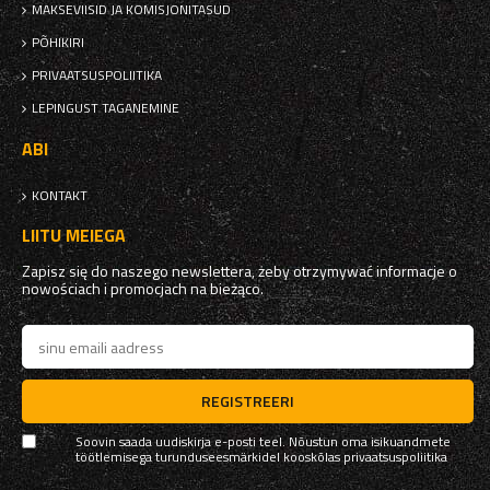
MAKSEVIISID JA KOMISJONITASUD
PÕHIKIRI
PRIVAATSUSPOLIITIKA
LEPINGUST TAGANEMINE
ABI
KONTAKT
LIITU MEIEGA
Zapisz się do naszego newslettera, żeby otrzymywać informacje o
nowościach i promocjach na bieżąco.
REGISTREERI
Soovin saada uudiskirja e-posti teel. Nõustun oma isikuandmete
töötlemisega turunduseesmärkidel kooskõlas
privaatsuspoliitika