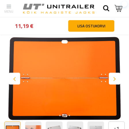
tagasi
Kodu
Sõidukite osad ja tarvikud
Kleebised | hoiatusmärg
11,19 €
LISA OSTUKORVI
+
1