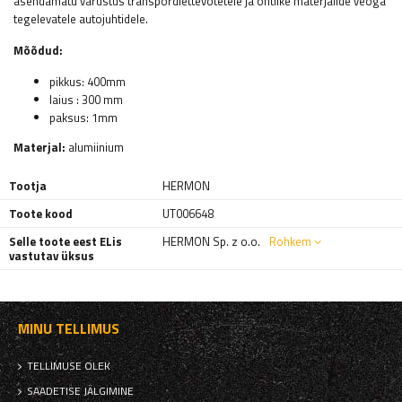
asendamatu varustus transpordiettevõtetele ja ohtlike materjalide veoga
tegelevatele autojuhtidele.
Mõõdud:
pikkus: 400mm
laius
: 300 mm
paksus: 1mm
Materjal:
alumiinium
Tootja
HERMON
Toote kood
UT006648
Selle toote eest ELis
HERMON Sp. z o.o.
Rohkem
vastutav üksus
MINU TELLIMUS
TELLIMUSE OLEK
SAADETISE JÄLGIMINE