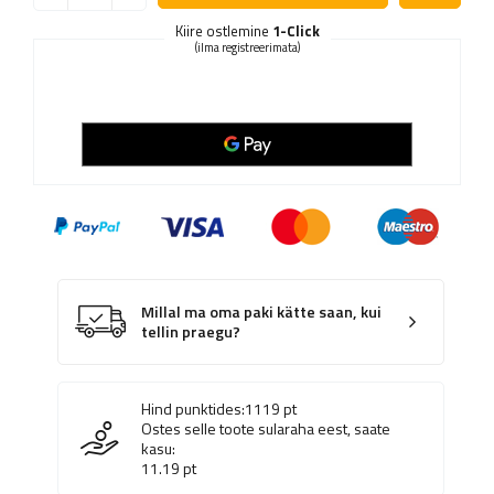
Kiire ostlemine
1-Click
(ilma registreerimata)
Millal ma oma paki kätte saan, kui
tellin praegu?
Hind punktides:
1119
pt
Ostes selle toote sularaha eest, saate
kasu:
11.19
pt