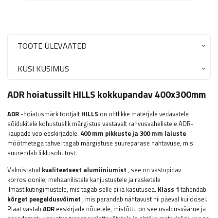
TOOTE ÜLEVAATED
KÜSI KÜSIMUS
ADR hoiatussilt HILLS kokkupandav 400x300mm
ADR
-hoiatusmärk tootjalt
HILLS
on ohtlikke materjale vedavatele
sõidukitele kohustuslik märgistus vastavalt rahvusvahelistele ADR-
kaupade veo eeskirjadele.
400 mm pikkuste ja 300 mm laiuste
mõõtmetega tahvel tagab märgistuse suurepärase nähtavuse, mis
suurendab liiklusohutust.
Valmistatud
kvaliteetsest alumiiniumist
, see on vastupidav
korrosioonile, mehaanilistele kahjustustele ja rasketele
ilmastikutingimustele, mis tagab selle pika kasutusea.
Klass 1
tähendab
kõrget peegeldusvõimet
, mis parandab nähtavust nii päeval kui öösel.
Plaat vastab
ADR
eeskirjade nõuetele, mistõttu on see usaldusväärne ja