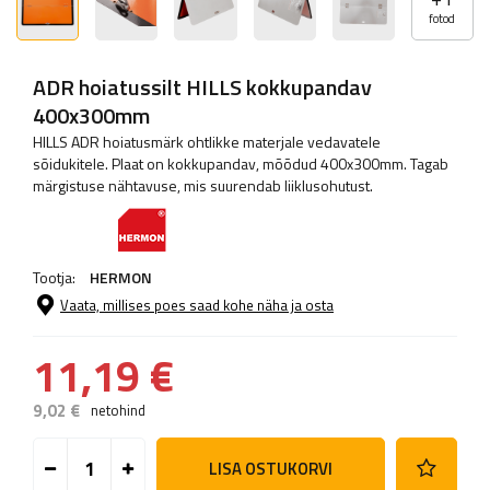
fotod
ADR hoiatussilt HILLS kokkupandav
400x300mm
HILLS ADR hoiatusmärk ohtlikke materjale vedavatele
sõidukitele. Plaat on kokkupandav, mõõdud 400x300mm. Tagab
märgistuse nähtavuse, mis suurendab liiklusohutust.
Tootja:
HERMON
Vaata, millises poes saad kohe näha ja osta
11,19 €
9,02 €
netohind
LISA OSTUKORVI