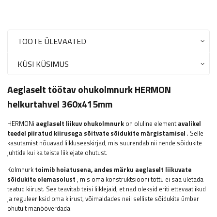
TOOTE ÜLEVAATED
KÜSI KÜSIMUS
Aeglaselt töötav ohukolmnurk HERMON
helkurtahvel 360x415mm
HERMONi
aeglaselt liikuv ohukolmnurk
on oluline element
avalikel
teedel piiratud kiirusega sõitvate sõidukite märgistamisel
. Selle
kasutamist nõuavad liikluseeskirjad, mis suurendab nii nende sõidukite
juhtide kui ka teiste liiklejate ohutust.
Kolmnurk
toimib hoiatusena, andes märku aeglaselt liikuvate
sõidukite olemasolust
, mis oma konstruktsiooni tõttu ei saa ületada
teatud kiirust. See teavitab teisi liiklejaid, et nad oleksid eriti ettevaatlikud
ja reguleeriksid oma kiirust, võimaldades neil selliste sõidukite ümber
ohutult manööverdada.