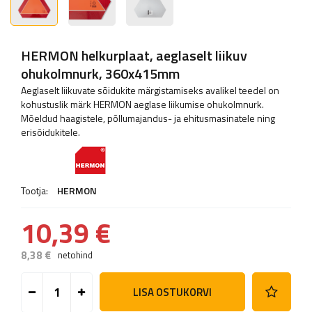
HERMON helkurplaat, aeglaselt liikuv
ohukolmnurk, 360x415mm
Aeglaselt liikuvate sõidukite märgistamiseks avalikel teedel on
kohustuslik märk HERMON aeglase liikumise ohukolmnurk.
Mõeldud haagistele, põllumajandus- ja ehitusmasinatele ning
erisõidukitele.
Tootja:
HERMON
10,39 €
8,38 €
netohind
LISA OSTUKORVI