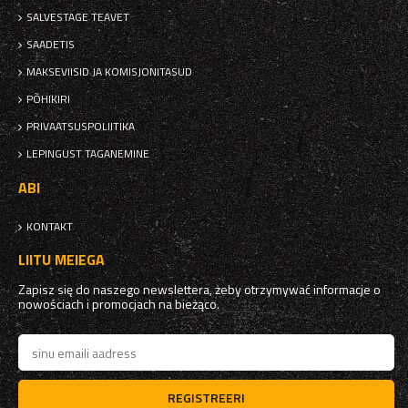
SALVESTAGE TEAVET
SAADETIS
MAKSEVIISID JA KOMISJONITASUD
PÕHIKIRI
PRIVAATSUSPOLIITIKA
LEPINGUST TAGANEMINE
ABI
KONTAKT
LIITU MEIEGA
Zapisz się do naszego newslettera, żeby otrzymywać informacje o
nowościach i promocjach na bieżąco.
REGISTREERI