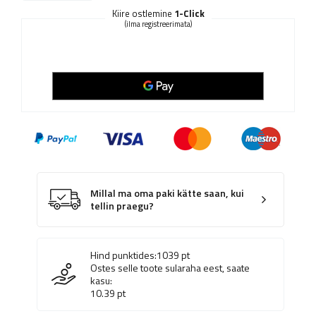
Kiire ostlemine
1-Click
(ilma registreerimata)
Millal ma oma paki kätte saan, kui
tellin praegu?
Hind punktides:
1039
pt
Ostes selle toote sularaha eest, saate
kasu:
10.39
pt