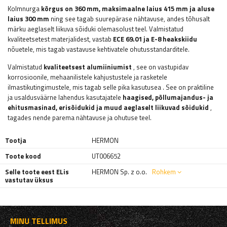
Kolmnurga
kõrgus on 360 mm, maksimaalne laius 415 mm ja aluse
laius 300 mm
ning see tagab suurepärase nähtavuse, andes tõhusalt
märku aeglaselt liikuva sõiduki olemasolust teel. Valmistatud
kvaliteetsetest materjalidest, vastab
ECE 69.01 ja E-8 heakskiidu
nõuetele, mis tagab vastavuse kehtivatele ohutusstandarditele.
Valmistatud
kvaliteetsest alumiiniumist
, see on vastupidav
korrosioonile, mehaanilistele kahjustustele ja rasketele
ilmastikutingimustele, mis tagab selle pika kasutusea
. See on praktiline
ja usaldusväärne lahendus kasutajatele
haagised,
põllumajandus- ja
ehitusmasinad, erisõidukid ja muud aeglaselt liikuvad sõidukid
,
tagades nende parema nähtavuse ja ohutuse teel.
Tootja
HERMON
Toote kood
UT006652
Selle toote eest ELis
HERMON Sp. z o.o.
Rohkem
vastutav üksus
MINU TELLIMUS