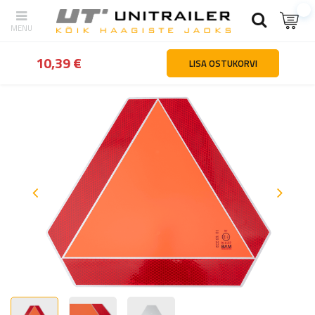
tagasi
Kodu
Sõidukite osad ja tarvikud
Kleebised | hoiatusmärg
10,39 €
LISA OSTUKORVI