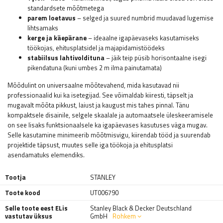
standardsete mõõtmetega
parem loetavus
– selged ja suured numbrid muudavad lugemise
lihtsamaks
kerge ja käepärane
– ideaalne igapäevaseks kasutamiseks
töökojas, ehitusplatsidel ja majapidamistöödeks
stabiilsus lahtivoldituna
– jäik teip püsib horisontaalne isegi
pikendatuna (kuni umbes 2 m ilma painutamata)
Mõõdulint on universaalne mõõtevahend, mida kasutavad nii
professionaalid kui ka isetegijad. See võimaldab kiiresti, täpselt ja
mugavalt mõõta pikkust, laiust ja kaugust mis tahes pinnal. Tänu
kompaktsele disainile, selgele skaalale ja automaatsele üleskeeramisele
on see lisaks funktsionaalsele ka igapäevases kasutuses väga mugav.
Selle kasutamine minimeerib mõõtmisvigu, kiirendab tööd ja suurendab
projektide täpsust, muutes selle iga töökoja ja ehitusplatsi
asendamatuks elemendiks.
Tootja
STANLEY
Toote kood
UT006790
Selle toote eest ELis
Stanley Black & Decker Deutschland
vastutav üksus
GmbH
Rohkem