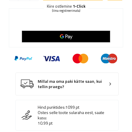
Kiire ostlemine
1-Click
(ilma registreerimata)
Millal ma oma paki kätte saan, kui
tellin praegu?
Hind punktides:
1099
pt
Ostes selle toote sularaha eest, saate
kasu:
10.99
pt