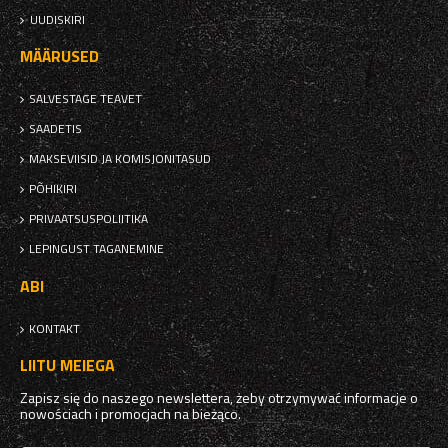
UUDISKIRI
MÄÄRUSED
SALVESTAGE TEAVET
SAADETIS
MAKSEVIISID JA KOMISJONITASUD
PÕHIKIRI
PRIVAATSUSPOLIITIKA
LEPINGUST TAGANEMINE
ABI
KONTAKT
LIITU MEIEGA
Zapisz się do naszego newslettera, żeby otrzymywać informacje o
nowościach i promocjach na bieżąco.