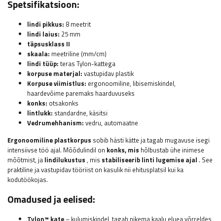
Spetsifikatsioon:
lindi pikkus:
8 meetrit
lindi laius:
25 mm
täpsusklass II
skaala:
meetriline (mm/cm)
lindi tüüp:
teras Tylon-kattega
korpuse materjal:
vastupidav plastik
Korpuse viimistlus:
ergonoomiline, libisemiskindel,
haardevõime paremaks haarduvuseks
konks:
otsakonks
lintlukk:
standardne, käsitsi
Vedrumehhanism:
vedru, automaatne
Ergonoomiline plastkorpus
sobib hästi kätte ja tagab mugavuse isegi
intensiivse töö ajal. Mõõdulindil on
konks, mis
hõlbustab ühe inimese
mõõtmist, ja
lindilukustus
, mis
stabiliseerib linti lugemise ajal
. See
praktiline ja vastupidav tööriist on kasulik nii ehitusplatsil kui ka
kodutöökojas.
Omadused ja eelised:
Tylon™ kate
– kulumiskindel, tagab pikema kaalu eluea võrreldes