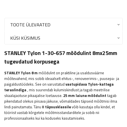
TOOTE ÜLEVAATED
KÜSI KÜSIMUS
STANLEY Tylon 1-30-657 mõõdulint 8mx25mm
tugevdatud korpusega
STANLEY Tylon 8 m
mõõdulint on praktiline ja usaldusväärne
mõõtevahend, mis sobib ideaalselt ehitus-, renoveerimis-, puusepa- ja
paigaldustöödeks. See on varustatud
vastupidava Tylon-kattega
teraslindiga
, mis suurendab kulumiskindlust ja tagab meetrilise
skaalajaotuse pikaajalise loetavuse.
25 mm laiune mõõdulint
tagab
pikendatud olekus piisava jäikuse, võimaldades täpseid mõõtmisi ilma
lindi painutamata. Tänu
II täpsusklassile
võib kasutaja olla kindel, et
tööriist vastab kõrgetele mõõtmisstandarditele ja sobib nii
professionaalseks kui ka koduseks kasutamiseks.