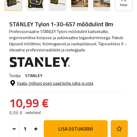
fotod
STANLEY Tylon 1-30-657 mõõdulint 8m
Professionaalne STANLEY Tyloni mõõdulint kaitsekatte,
ergonoomilise korpuse ja automaatse tagasikerimisega. Pakub
täpseid mõõtmisi, töömugavust ja vastupidavust. Täpsusklass II –
ideaalne professionaalidele ja isetegijaile.
Tootja:
STANLEY
Vaata, millises poes saad kohe näha ja osta
10,99 €
8,86 €
netohind
LISA OSTUKORVI