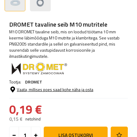
DROMET tavaline seib M10 mutritele
M10 DROMET tavaline seib, mis on loodud töötama 10 mm
keerme läbimõõduga M10 mutrite ja klambritega. See vastab
PN82005 standardile ja sellel on galvaniseeritud pind, mis
suurendab selle vastupidavust korrosioonile ja
ilmastikutingimustele.
Tootja:
DROMET
Vaata, millises poes saad kohe näha ja osta
0,19 €
0,15 €
netohind
LISA OSTUKORVI