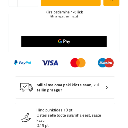
Kiire ostlemine
1-Click
(ilma registreerimata)
Millal ma oma paki kätte saan, kui
tellin praegu?
Hind punktides:
19
pt
Ostes selle toote sularaha eest, saate
kasu:
0.19
pt