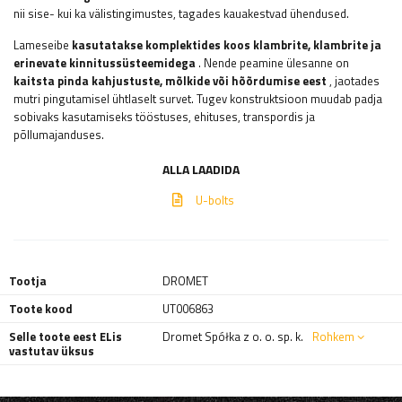
nii sise- kui ka välistingimustes, tagades kauakestvad ühendused.
Lameseibe
kasutatakse komplektides koos klambrite, klambrite ja
erinevate kinnitussüsteemidega
. Nende peamine ülesanne on
kaitsta pinda
kahjustuste, mõlkide või hõõrdumise eest
, jaotades
mutri pingutamisel ühtlaselt survet. Tugev konstruktsioon muudab padja
sobivaks kasutamiseks tööstuses, ehituses, transpordis ja
põllumajanduses.
ALLA LAADIDA
U-bolts
Tootja
DROMET
Toote kood
UT006863
Selle toote eest ELis
Dromet Spółka z o. o. sp. k.
Rohkem
vastutav üksus