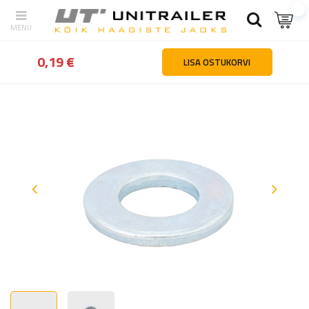
tagasi
Kodu
Haagiste osad ja tarvikud
Toruklambrid ja -loogad
0,19 €
LISA OSTUKORVI