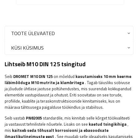
TOOTE ÜLEVAATED
KÜSI KÜSIMUS
Lihtseib M10 DIN 125 tsingitud
Seib
DROMET M10
DIN 125
on mõeldud
kasutamiseks 10 mm keerme
läbimõõduga M10 mutrite ja klambritega
. Tagab täiusliku sobivuse
ja jõudude ühtlase jaotuse poltühendustes, mis suurendab kokkupandud
elementide vastupidavust ja ohutust. Eriti soovitatav on see torude,
profiilide, kaablite ja teraskonstruktsioonide kinnitamiseks, kus on
määrava tähtsusega paigalduse töökindlus ja stabiilsus.
Seib vastab
PN82005
standardile, mis kinnitab selle kõrget töökvaliteeti
ja vastavust tehnilistele nõuetele. Lisaks on see
kaetud tsingikihiga
,
mis
kaitseb seda tõhusalt korrosiooni ja ebasoodsate
ilmastikutingimuste eest
. See muudab selle ideaalseks kasutamiseks