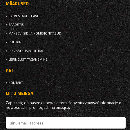
MÄÄRUSED
SALVESTAGE TEAVET
SAADETIS
MAKSEVIISID JA KOMISJONITASUD
PÕHIKIRI
PRIVAATSUSPOLIITIKA
LEPINGUST TAGANEMINE
ABI
KONTAKT
LIITU MEIEGA
Zapisz się do naszego newslettera, żeby otrzymywać informacje o
nowościach i promocjach na bieżąco.