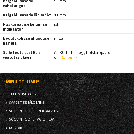
Paigaldusavade
90 mm
vahekaugus
Paigaldusavade läbimõõt
11 mm
Haakeseadise kulumise
jah
indikaator
Nõuetekohase ühenduse
mitte
näitaja
Selle toote eest ELis
AL-KO Technology Polska Sp. z o.
vastutav üksus
o.
Rohkem
MINU TELLIMUS
TELLIMUSE OLEK
SAADETISE JÄLGIMINE
SOOVIN TOODET REKLAAMIDA
SOOVIN TOOTE TAGASTADA
KONTAKTI