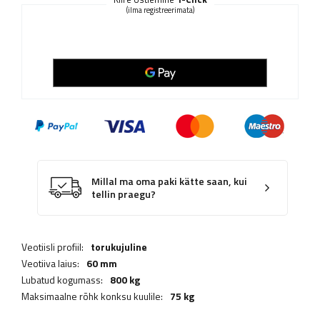
(ilma registreerimata)
Millal ma oma paki kätte saan, kui
tellin praegu?
Veotiisli profiil:
torukujuline
Veotiiva laius:
60 mm
Lubatud kogumass:
800 kg
Maksimaalne rõhk konksu kuulile:
75 kg