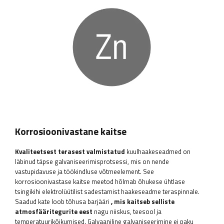
Korrosioonivastane kaitse
Kvaliteetsest terasest valmistatud
kuulhaakeseadmed on
läbinud täpse galvaniseerimisprotsessi, mis on nende
vastupidavuse ja töökindluse võtmeelement. See
korrosioonivastase kaitse meetod hõlmab õhukese ühtlase
tsingikihi elektrolüütilist sadestamist haakeseadme teraspinnale.
Saadud kate loob tõhusa barjääri
, mis kaitseb selliste
atmosfääritegurite eest
nagu niiskus, teesool ja
temperatuurikõikumised. Galvaaniline galvaniseerimine ei paku