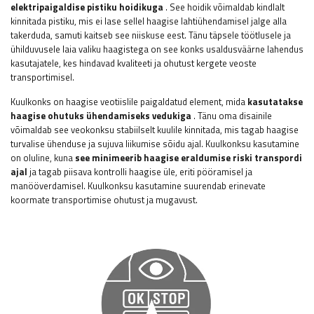
elektripaigaldise pistiku hoidikuga
. See hoidik võimaldab kindlalt
kinnitada pistiku, mis ei lase sellel haagise lahtiühendamisel jalge alla
takerduda, samuti kaitseb see niiskuse eest. Tänu täpsele töötlusele ja
ühilduvusele laia valiku haagistega on see konks usaldusväärne lahendus
kasutajatele, kes hindavad kvaliteeti ja ohutust kergete veoste
transportimisel.
Kuulkonks on haagise veotiislile paigaldatud element, mida
kasutatakse
haagise ohutuks ühendamiseks vedukiga
. Tänu oma disainile
võimaldab see veokonksu stabiilselt kuulile kinnitada, mis tagab haagise
turvalise ühenduse ja sujuva liikumise sõidu ajal. Kuulkonksu kasutamine
on oluline, kuna
see minimeerib haagise eraldumise riski transpordi
ajal
ja tagab piisava kontrolli haagise üle, eriti pööramisel ja
manööverdamisel. Kuulkonksu kasutamine suurendab erinevate
koormate transportimise ohutust ja mugavust.