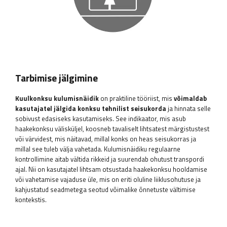
Tarbimise jälgimine
Kuulkonksu kulumisnäidik
on praktiline tööriist, mis
võimaldab
kasutajatel jälgida konksu tehnilist seisukorda
ja hinnata selle
sobivust edasiseks kasutamiseks. See indikaator, mis asub
haakekonksu välisküljel, koosneb tavaliselt lihtsatest märgistustest
või värvidest, mis näitavad, millal konks on heas seisukorras ja
millal see tuleb välja vahetada. Kulumisnäidiku regulaarne
kontrollimine aitab vältida rikkeid ja suurendab ohutust transpordi
ajal. Nii on kasutajatel lihtsam otsustada haakekonksu hooldamise
või vahetamise vajaduse üle, mis on eriti oluline liiklusohutuse ja
kahjustatud seadmetega seotud võimalike õnnetuste vältimise
kontekstis.