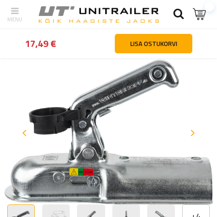
tagasi
Kodu
Haagiste osad ja tarvikud
Haakeseadmed ja ülejo
17,49 €
LISA OSTUKORVI
+
4