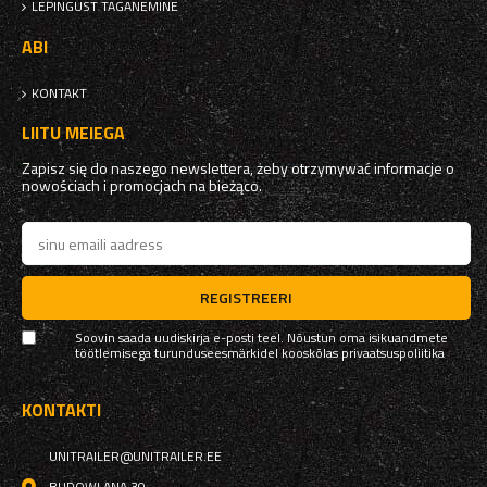
LEPINGUST TAGANEMINE
ABI
KONTAKT
LIITU MEIEGA
Zapisz się do naszego newslettera, żeby otrzymywać informacje o
nowościach i promocjach na bieżąco.
REGISTREERI
Soovin saada uudiskirja e-posti teel. Nõustun oma isikuandmete
töötlemisega turunduseesmärkidel kooskõlas
privaatsuspoliitika
KONTAKTI
UNITRAILER@UNITRAILER.EE
BUDOWLANA 30