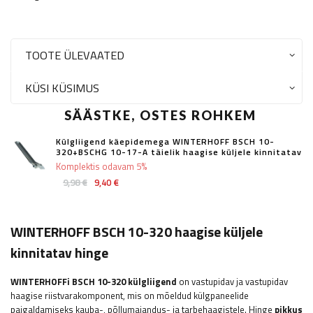
TOOTE ÜLEVAATED
KÜSI KÜSIMUS
SÄÄSTKE, OSTES ROHKEM
Külgliigend käepidemega WINTERHOFF BSCH 10-
320+BSCHG 10-17-A täielik haagise küljele kinnitatav
Komplektis odavam 5%
9,98 €
9,40 €
WINTERHOFF BSCH 10-320 haagise küljele
kinnitatav hinge
WINTERHOFFi
BSCH 10-320 külgliigend
on vastupidav ja vastupidav
haagise riistvarakomponent, mis on mõeldud külgpaneelide
paigaldamiseks kauba-, põllumajandus- ja tarbehaagistele. Hinge
pikkus