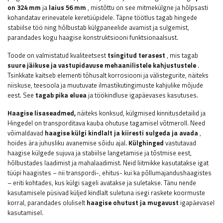
on 324 mm
ja
laius 56 mm
, mistõttu on see mitmekülgne ja hõlpsasti
kohandatav erinevatele keretüüpidele. Täpne töötlus tagab hingede
stabiilse töö ning hõlbustab külgpaneelide avamist ja sulgemist,
parandades kogu haagise konstruktsiooni funktsionaalsust.
Toode on valmistatud kvaliteetsest
tsingitud terasest
, mis tagab
suure jäikuse ja vastupidavuse mehaanilistele kahjustustele
.
Tsinkkate kaitseb elementi tõhusalt korrosiooni ja välistegurite, näiteks
niiskuse, teesoola ja muutuvate ilmastikutingimuste kahjulike mõjude
eest. See
tagab pika eluea
ja töökindluse igapäevases kasutuses.
Haagise lisaseadmed,
näiteks
konksud, külgmised kinnitusdetailid ja
Hingedel on transporditava kauba ohutuse tagamisel võtmeroll. Need
võimaldavad
haagise külgi kindlalt ja kiiresti sulgeda ja avada
,
hoides ära juhusliku avanemise sõidu ajal.
Külghinged
vastutavad
haagise külgede sujuva ja stabiilse langetamise ja tõstmise eest,
hõlbustades laadimist ja mahalaadimist. Neid liitmikke kasutatakse igat
tüüpi haagistes – nii transpordi-, ehitus- kui ka põllumajandushaagistes
– eriti kohtades, kus külgi sageli avatakse ja suletakse. Tänu nende
kasutamisele püsivad küljed kindlalt suletuna isegi raskete koormuste
korral, parandades oluliselt
haagise ohutust ja mugavust
igapäevasel
kasutamisel.