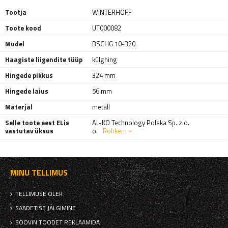
Tootja
WINTERHOFF
Toote kood
UT000082
Mudel
BSCHG 10-320
Haagiste liigendite tüüp
külghing
Hingede pikkus
324 mm
Hingede laius
56 mm
Materjal
metall
Selle toote eest ELis
AL-KO Technology Polska Sp. z o.
vastutav üksus
o.
Rohkem
MINU TELLIMUS
TELLIMUSE OLEK
SAADETISE JÄLGIMINE
SOOVIN TOODET REKLAAMIDA