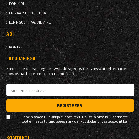
PÕHIKIRI
PRIVAATSUSPOLIITIKA
LEPINGUST TAGANEMINE
ABI
KONTAKT
LIITU MEIEGA
Zapisz się do naszego newslettera, żeby otrzymywać informacje o
nowościach i promocjach na bieżąco.
REGISTREERI
Soovin saada uudiskirja e-posti teel. Nõustun oma isikuandmete
töötlemisega turunduseesmärkidel kooskõlas
privaatsuspoliitika
KONTAKTI