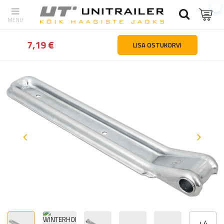
tagasi
Kodu
Haagiste osad ja tarvikud
Haagiste kinnitused ja ho
7,19 €
LISA OSTUKORVI
+
4