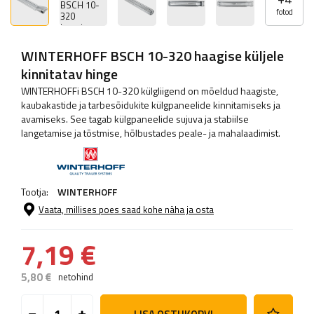
fotod
WINTERHOFF BSCH 10-320 haagise küljele
kinnitatav hinge
WINTERHOFFi BSCH 10-320 külgliigend on mõeldud haagiste,
kaubakastide ja tarbesõidukite külgpaneelide kinnitamiseks ja
avamiseks. See tagab külgpaneelide sujuva ja stabiilse
langetamise ja tõstmise, hõlbustades peale- ja mahalaadimist.
Tootja:
WINTERHOFF
Vaata, millises poes saad kohe näha ja osta
7,19 €
5,80 €
netohind