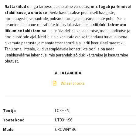
Rattakiilud
on iga tarbesõiduki oluline varustus,
mis tagab parkimisel
stabiilsuse ja ohutuse
. Seda kasutatakse peamiselt haagiste,
poolhaagiste, veoautode, puksiirautode ja ehitusmasinate puhul. Selle
peamine ülesanne on rataste tõhus lukustamine ja
sõiduki tahtmatu
liikumise takistamine
– nii nõlvadel kui ka laadimise, mahalaadimise ja
hooldustööde ajal. Neid kiilusid kasutatakse ka täiendava turvalisusena
pikemate peatuste ja maanteetranspordi ajal, eriti keerulisel maastikul.
Tänu oma lihtsale, kuid vastupidavale konstruktsioonile on need
usaldusväärne lahendus, mis parandab sõiduki käitamise ja kasutamise
ohutust.
ALLA LAADIDA
Wheel chocks
Tootja
LOKHEN
Toote kood
UT001196
Mudel
CROWNY 36