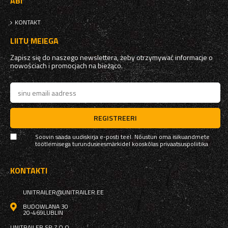
ABI
KONTAKT
LIITU MEIEGA
Zapisz się do naszego newslettera, żeby otrzymywać informacje o
nowościach i promocjach na bieżąco.
REGISTREERI
Soovin saada uudiskirja e-posti teel. Nõustun oma isikuandmete
töötlemisega turunduseesmärkidel kooskõlas
privaatsuspoliitika
KONTAKTI
UNITRAILER@UNITRAILER.EE
BUDOWLANA 30
20-469
LUBLIN
UNITRAILER SP. Z O.O.