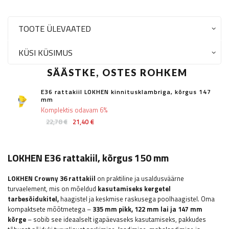
TOOTE ÜLEVAATED
KÜSI KÜSIMUS
SÄÄSTKE, OSTES ROHKEM
E36 rattakiil LOKHEN kinnitusklambriga, kõrgus 147
mm
Komplektis odavam 6%
22,78 €
21,40 €
LOKHEN E36 rattakiil, kõrgus 150 mm
LOKHEN
Crowny 36 rattakiil
on praktiline ja usaldusväärne
turvaelement, mis on mõeldud
kasutamiseks kergetel
tarbesõidukitel,
haagistel ja keskmise raskusega poolhaagistel. Oma
kompaktsete mõõtmetega –
335 mm pikk, 122 mm lai ja 147 mm
kõrge
– sobib see ideaalselt igapäevaseks kasutamiseks, pakkudes