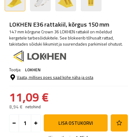
LOKHEN E36 rattakiil, kõrgus 150 mm
147 mm kõrgune Crown 36 LOKHEN rattakiil on mõeldud
kergetele tarbesõidukitele. See blokeerib tõhusalt rattad,
takistades sõiduki liikumist ja suurendades parkimisel ohutust.
Tootja:
LOKHEN
Vaata, millises poes saad kohe näha ja osta
11,09 €
8,94 €
netohind
LISA OSTUKORVI