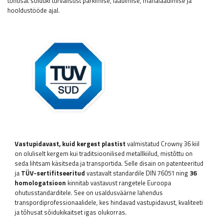
tõhusat sõiduki turvalisust parkimise, laadimise, mahalaadimise ja
hooldustööde ajal.
Vastupidavast, kuid kergest plastist
valmistatud Crowny 36 kiil
on oluliselt kergem kui traditsioonilised metallkiilud, mistõttu on
seda lihtsam käsitseda ja transportida. Selle disain on patenteeritud
ja
TÜV-sertifitseeritud
vastavalt standardile DIN 76051 ning
36
homologatsioon
kinnitab vastavust rangetele Euroopa
ohutusstandarditele. See on usaldusväärne lahendus
transpordiprofessionaalidele, kes hindavad vastupidavust, kvaliteeti
ja tõhusat sõidukikaitset igas olukorras.