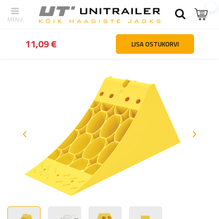
tagasi
Kodu
Rattad veljed rehvid
Tõkiskingad
LOKHEN E36 ratt
11,09 €
LISA OSTUKORVI