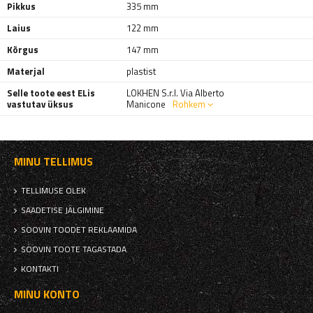
Pikkus
335 mm
Laius
122 mm
Kõrgus
147 mm
Materjal
plastist
Selle toote eest ELis
LOKHEN S.r.l. Via Alberto
vastutav üksus
Manicone
Rohkem
MINU TELLIMUS
TELLIMUSE OLEK
SAADETISE JÄLGIMINE
SOOVIN TOODET REKLAAMIDA
SOOVIN TOOTE TAGASTADA
KONTAKTI
MINU KONTO