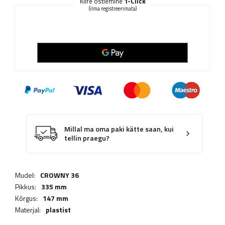
Kiire ostlemine
1-Click
(ilma registreerimata)
Millal ma oma paki kätte saan, kui
tellin praegu?
Mudel:
CROWNY 36
Pikkus:
335 mm
Kõrgus:
147 mm
Materjal:
plastist