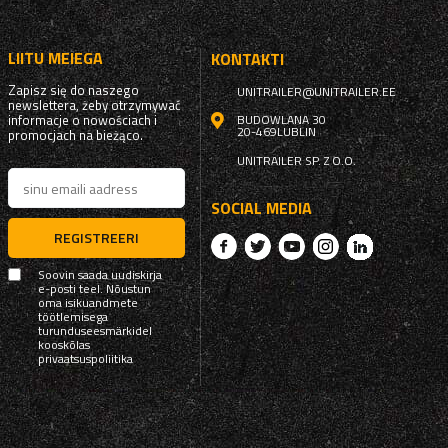
LIITU MEIEGA
KONTAKTI
Zapisz się do naszego
UNITRAILER@UNITRAILER.EE
newslettera, żeby otrzymywać
informacje o nowościach i
BUDOWLANA 30
20-469
LUBLIN
promocjach na bieżąco.
UNITRAILER SP. Z O.O.
SOCIAL MEDIA
REGISTREERI
Soovin saada uudiskirja
e-posti teel. Nõustun
oma isikuandmete
töötlemisega
turunduseesmärkidel
kooskõlas
privaatsuspoliitika