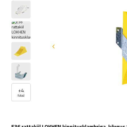
+
4
fotod
E36 rattakiil LOKHEN kinnitusklambriga, kõrgu