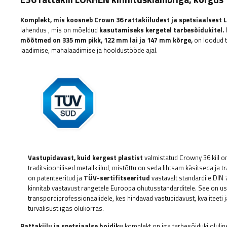
Komplekt, mis koosneb Crown 36 rattakiiludest ja spetsiaalsest 
lahendus
, mis on mõeldud
kasutamiseks kergetel tarbesõidukitel.
mõõtmed on 335 mm pikk, 122 mm lai ja 147 mm kõrge,
on loodud t
laadimise, mahalaadimise ja hooldustööde ajal.
Vastupidavast, kuid kergest plastist
valmistatud Crowny 36 kiil on
traditsioonilised metallkiilud, mistõttu on seda lihtsam käsitseda ja tr
on patenteeritud ja
TÜV-sertifitseeritud
vastavalt standardile DIN
kinnitab vastavust rangetele Euroopa ohutusstandarditele. See on u
transpordiprofessionaalidele, kes hindavad vastupidavust, kvaliteeti 
turvalisust igas olukorras.
Rattakiilu ja spetsiaalse hoidiku
komplekt on iga tarbesõiduki oluline