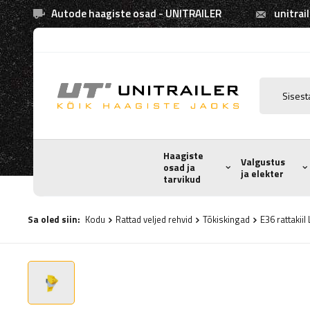
Autode haagiste osad - UNITRAILER
unitrai
Haagiste
Valgustus
osad ja
ja elekter
tarvikud
Sa oled siin:
Kodu
Rattad veljed rehvid
Tõkiskingad
E36 rattakii