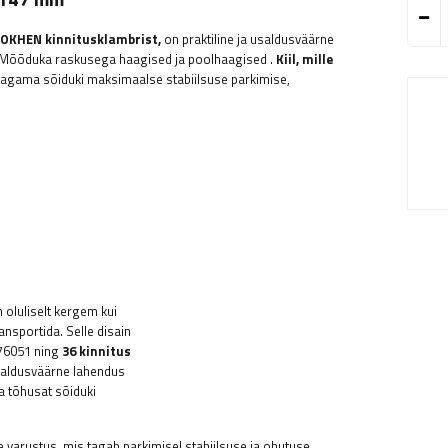
LOKHEN kinnitusklambrist,
on praktiline ja usaldusväärne
Mõõduka raskusega haagised ja poolhaagised
.
Kiil, mille
agama sõiduki maksimaalse stabiilsuse parkimise,
 oluliselt kergem kui
ansportida. Selle disain
 76051 ning
36 kinnitus
saldusväärne lahendus
ja tõhusat sõiduki
 varustus, mis tagab parkimisel stabiilsuse ja ohutuse.