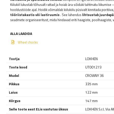
Kiilukiil lukustab tõhusalt rattad ja hoiab ära sõiduki tahtmatu liikumise 
hooldustööde ajal. Hoidik võimaldab kiilukiilu püsivalt kinnitada poritiiv
tööriistakastis või lastiruumis
. See lahendus
lihtsustab juurdepä
seadmete organiseeritust, mida hindavad eriti haagiste, poolhaagiste, 
ALLA LAADIDA
Wheel chocks
Tootja
LOKHEN
Toote kood
UT001273
Mudel
CROWNY 36
Pikkus
335 mm
Laius
122 mm
Kõrgus
147 mm
Selle toote eest ELis vastutav üksus
LOKHEN S.r.l. Via 