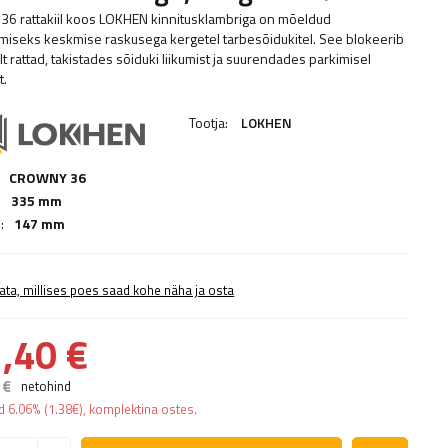
36 rattakiil koos LOKHEN kinnitusklambriga on mõeldud
miseks keskmise raskusega kergetel tarbesõidukitel. See blokeerib
t rattad, takistades sõiduki liikumist ja suurendades parkimisel
t.
Tootja:
LOKHEN
CROWNY 36
:
335 mm
:
147 mm
ata, millises poes saad kohe näha ja osta
,40 €
 €
netohind
ad
6.06%
(
1.38
€
), komplektina ostes.