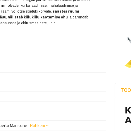
– nii nõlvadel kui ka laadimise, mahalaadimise ja
a, raami või otse sõiduki kõrvale,
säästes ruumi
äsu, välistab kiilukiilu kaotamise ohu
ja parandab
veoautode ja ehitusmasinate juhid.
TOO
Alberto Manicone
Rohkem