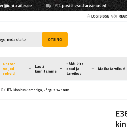
ler@unitrailer.ee
99%
positiivsed arvamused
LOGI SISSE
VÕI
REGI
OTSING
Rattad
Sõidukite
Lasti
veljed
osad ja
Matkatarvikud
kinnitamine
rehvid
tarvikud
l LOKHEN kinnitusklambriga, kõrgus 147 mm
E36
kin