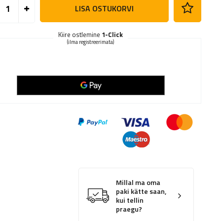
LISA OSTUKORVI
Kiire ostlemine
1-Click
(ilma registreerimata)
Millal ma oma
paki kätte saan,
kui tellin
praegu?