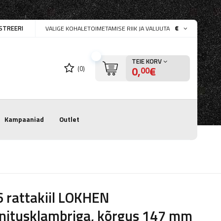
STREERI
€
VALIGE KOHALETOIMETAMISE RIIK JA VALUUTA
TEIE KORV
0,
€
(0)
00
Kampaaniad
Outlet
 rattakiil LOKHEN
nitusklambriga, kõrgus 147 mm