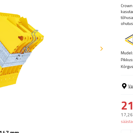
Crown 
kasuta
tõhusal
ohutus
Mudel:
Pikkus
Kõrgus
Va
21
17,26
sääst
s 147 mm