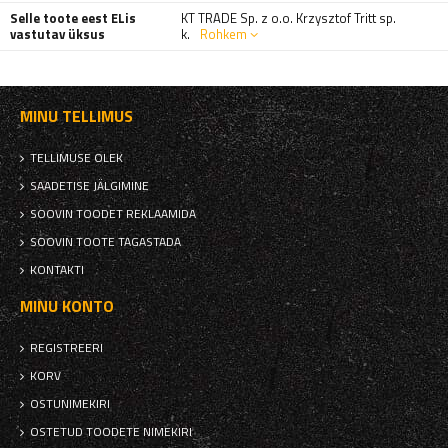
Selle toote eest ELis
KT TRADE Sp. z o.o. Krzysztof Tritt sp.
vastutav üksus
k.
Rohkem
MINU TELLIMUS
TELLIMUSE OLEK
SAADETISE JÄLGIMINE
SOOVIN TOODET REKLAAMIDA
SOOVIN TOOTE TAGASTADA
KONTAKTI
MINU KONTO
REGISTREERI
KORV
OSTUNIMEKIRI
OSTETUD TOODETE NIMEKIRI