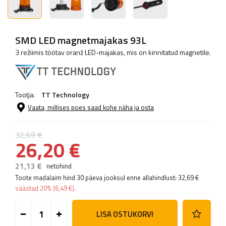
SMD LED magnetmajakas 93L
3 režiimis töötav oranž LED-majakas, mis on kinnitatud magnetile.
Tootja:
TT Technology
Vaata, millises poes saad kohe näha ja osta
32,69 €
26,20 €
21,13 €
netohind
Toote madalaim hind 30 päeva jooksul enne allahindlust:
32,69 €
säästad
20%
(
6,49 €
).
LISA OSTUKORVI