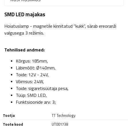
SMD LED majakas
Hoiatuslamp - magnetile kinnitatud "kukk", särab ereoranži
valgusega 3 režiimis.
Tehnilised andmed:
Kõrgus: 185mm,
Läbimõõt: Ø140mm,
Toide: 12V - 24V,
Võimsus: 24W,
Toide: sigaretisüütaja pesa,
Tüüp: SMD LED,
Funktsioonide arv: 3;
Tootja
TT Technology
Toote kood
UT001738