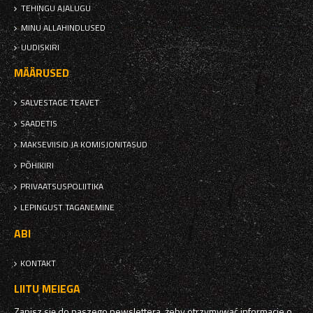
TEHINGU AJALUGU
MINU ALLAHINDLUSED
UUDISKIRI
MÄÄRUSED
SALVESTAGE TEAVET
SAADETIS
MAKSEVIISID JA KOMISJONITASUD
PÕHIKIRI
PRIVAATSUSPOLIITIKA
LEPINGUST TAGANEMINE
ABI
KONTAKT
LIITU MEIEGA
Zapisz się do naszego newslettera, żeby otrzymywać informacje o