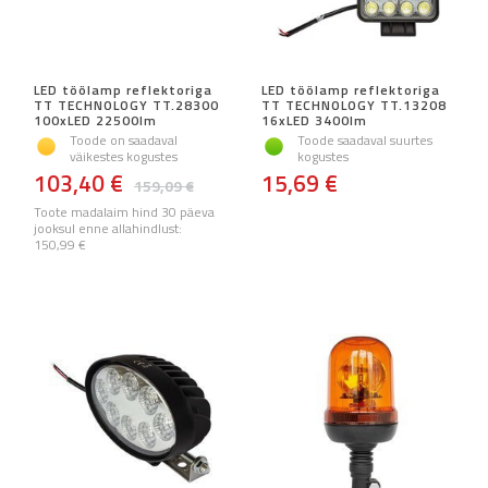
LED töölamp reflektoriga
LED töölamp reflektoriga
TT TECHNOLOGY TT.28300
TT TECHNOLOGY TT.13208
100xLED 22500lm
16xLED 3400lm
Toode on saadaval
Toode saadaval suurtes
väikestes kogustes
kogustes
103,40 €
15,69 €
159,09 €
Toote madalaim hind 30 päeva
jooksul enne allahindlust:
150,99 €