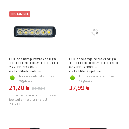
EDUTAMISEL
LED töölamp reflektoriga
LED töölamp reflektoriga
TT TECHNOLOGY TT.13318
TT TECHNOLOGY TT.13360
24xLED 1920lm
60xLED 4800lm
ristkülikukujuline
ristkülikukujuline
Toode saadaval suurtes
Toode saadaval suurtes
kogustes
kogustes
21,20 €
37,99 €
23,59 €
Toote madalaim hind 30 päeva
jooksul enne allahindlust:
23,59 €