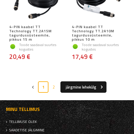
4-PIN kaabel TT
4-PIN kaabel TT
Technology TT.2A15M
Technology TT.2A10M
tagurdussüsteemile,
tagurdussüsteemile,
pikkus 15 m
pikkus 10 m
Toode saadaval suurtes
Toode saadaval suurtes
kogustes
kogustes
20,49 €
17,49 €
1
2
järgmine lehekülg
MINU TELLIMUS
TELLIMUSE OLEK
SAADETISE JÄLGIMINE