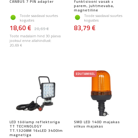
CANBUS 7 PIN adapter
funktsiooni vasak +
parem, juhtmevaba,
magnetiline
Toode saadaval suurtes
Toode saadaval suurtes
kogustes
kogustes
18,60 €
83,79 €
20,69 €
Toote madalaim hind 30 päeva
jooksul enne allahindlust:
20,69 €
EDUTAMISEL
LED töölamp reflektoriga
SMD LED 140D majakas
TT TECHNOLOGY
vilkuv majakas
TT.13208M 16xLED 3400lm
magnetiga