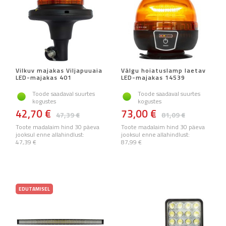
Vilkuv majakas Viljapuuaia
Välgu hoiatuslamp laetav
LED-majakas 401
LED-majakas 14539
Toode saadaval suurtes
Toode saadaval suurtes
kogustes
kogustes
42,70 €
73,00 €
47,39 €
81,09 €
Toote madalaim hind 30 päeva
Toote madalaim hind 30 päeva
jooksul enne allahindlust:
jooksul enne allahindlust:
47,39 €
87,99 €
EDUTAMISEL