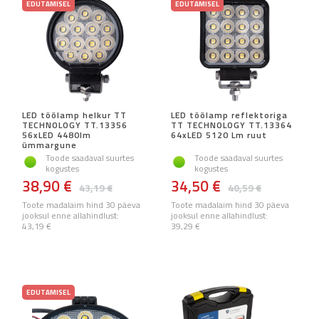
EDUTAMISEL
EDUTAMISEL
LED töölamp helkur TT
LED töölamp reflektoriga
TECHNOLOGY TT.13356
TT TECHNOLOGY TT.13364
56xLED 4480lm
64xLED 5120 Lm ruut
ümmargune
Toode saadaval suurtes
Toode saadaval suurtes
kogustes
kogustes
38,90 €
34,50 €
43,19 €
40,59 €
Toote madalaim hind 30 päeva
Toote madalaim hind 30 päeva
jooksul enne allahindlust:
jooksul enne allahindlust:
43,19 €
39,29 €
EDUTAMISEL