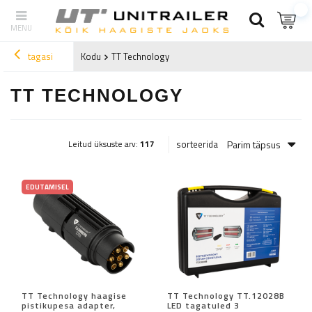
tagasi
Kodu
TT Technology
TT TECHNOLOGY
Parim täpsus
sorteerida
Leitud üksuste arv:
117
EDUTAMISEL
TT Technology haagise
TT Technology TT.12028B
pistikupesa adapter,
LED tagatuled 3