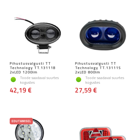
Pihustusvalgusti TT
Pihustusvalgusti TT
Technology TT.13111B
Technology TT.13111S
2xLED 1200lm
2xLED 800lm
Toode saadaval suurtes
Toode saadaval suurtes
kogustes
kogustes
42,19 €
27,59 €
EDUTAMISEL