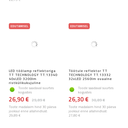
EDUTAMISEL
EDUTAMISEL
LED töölamp reflektoriga
Töötule reflektor TT
TT TECHNOLOGY TT.13340
TECHNOLOGY TT.13332
40xLED 3200lm
32xLED 2560lm ovaalne
ristkülikukujuline
Toode saadaval suurtes
Toode saadaval suurtes
kogustes
kogustes
26,90 €
26,30 €
29,89 €
30,89 €
Toote madalaim hind 30 päeva
Toote madalaim hind 30 päeva
jooksul enne allahindlust:
jooksul enne allahindlust:
29,89 €
27,80 €