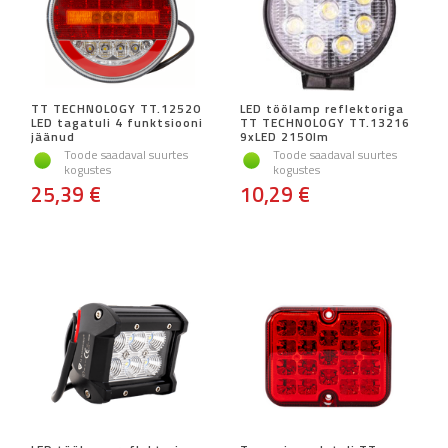
TT TECHNOLOGY TT.12520
LED töölamp reflektoriga
LED tagatuli 4 funktsiooni
TT TECHNOLOGY TT.13216
jäänud
9xLED 2150lm
Toode saadaval suurtes
Toode saadaval suurtes
kogustes
kogustes
25,39 €
10,29 €