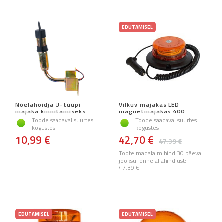
EDUTAMISEL
Nõelahoidja U-tüüpi
Vilkuv majakas LED
majaka kinnitamiseks
magnetmajakas 400
Toode saadaval suurtes
Toode saadaval suurtes
kogustes
kogustes
10,99 €
42,70 €
47,39 €
Toote madalaim hind 30 päeva
jooksul enne allahindlust:
47,39 €
EDUTAMISEL
EDUTAMISEL