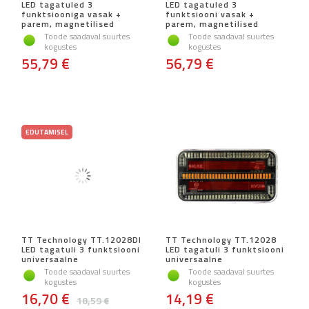
LED tagatuled 3
LED tagatuled 3
funktsiooniga vasak +
funktsiooni vasak +
parem, magnetilised
parem, magnetilised
Toode saadaval suurtes
Toode saadaval suurtes
kogustes
kogustes
55,79 €
56,79 €
EDUTAMISEL
TT Technology TT.12028DI
TT Technology TT.12028
LED tagatuli 3 funktsiooni
LED tagatuli 3 funktsiooni
universaalne
universaalne
Toode saadaval suurtes
Toode saadaval suurtes
kogustes
kogustes
16,70 €
14,19 €
18,59 €