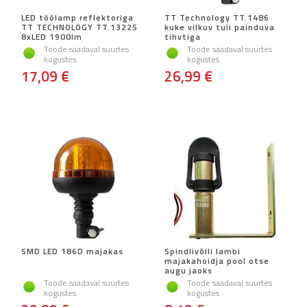
LED töölamp reflektoriga
TT Technology TT.1486
TT TECHNOLOGY TT.13225
kuke vilkuv tuli painduva
8xLED 1900lm
tihvtiga
Toode saadaval suurtes
Toode saadaval suurtes
kogustes
kogustes
17,09 €
26,99 €
SMD LED 186D majakas
Spindlivõlli lambi
majakahoidja pool otse
augu jaoks
Toode saadaval suurtes
Toode saadaval suurtes
kogustes
kogustes