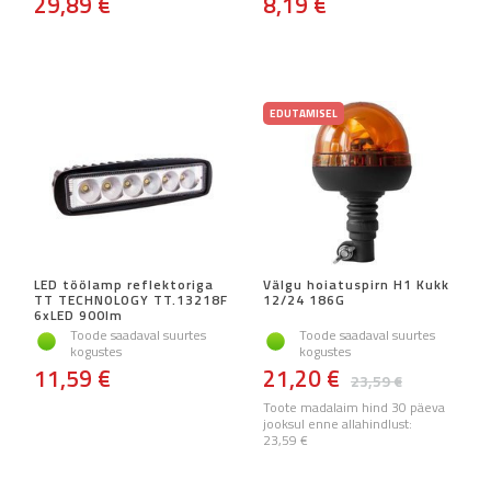
29,89 €
8,19 €
EDUTAMISEL
LED töölamp reflektoriga
Välgu hoiatuspirn H1 Kukk
TT TECHNOLOGY TT.13218F
12/24 186G
6xLED 900lm
Toode saadaval suurtes
Toode saadaval suurtes
kogustes
kogustes
11,59 €
21,20 €
23,59 €
Toote madalaim hind 30 päeva
jooksul enne allahindlust:
23,59 €