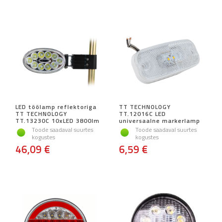
LED töölamp reflektoriga
TT TECHNOLOGY
TT TECHNOLOGY
TT.12016C LED
TT.13230C 10xLED 3800lm
universaalne markerlamp
Toode saadaval suurtes
Toode saadaval suurtes
kogustes
kogustes
46,09 €
6,59 €