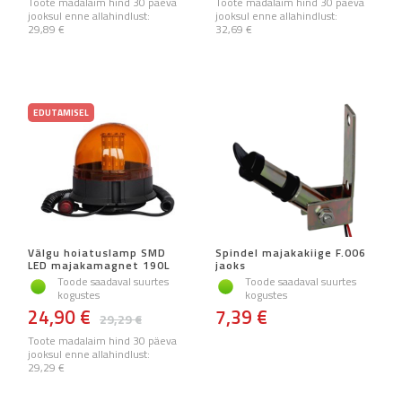
Toote madalaim hind 30 päeva
Toote madalaim hind 30 päeva
jooksul enne allahindlust:
jooksul enne allahindlust:
29,89 €
32,69 €
EDUTAMISEL
Välgu hoiatuslamp SMD
Spindel majakakiige F.006
LED majakamagnet 190L
jaoks
Toode saadaval suurtes
Toode saadaval suurtes
kogustes
kogustes
24,90 €
7,39 €
29,29 €
Toote madalaim hind 30 päeva
jooksul enne allahindlust:
29,29 €