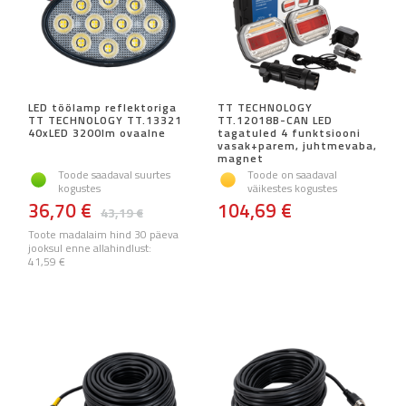
LED töölamp reflektoriga
TT TECHNOLOGY
TT TECHNOLOGY TT.13321
TT.12018B-CAN LED
40xLED 3200lm ovaalne
tagatuled 4 funktsiooni
vasak+parem, juhtmevaba,
magnet
Toode saadaval suurtes
Toode on saadaval
kogustes
väikestes kogustes
36,70 €
104,69 €
43,19 €
Toote madalaim hind 30 päeva
jooksul enne allahindlust:
41,59 €