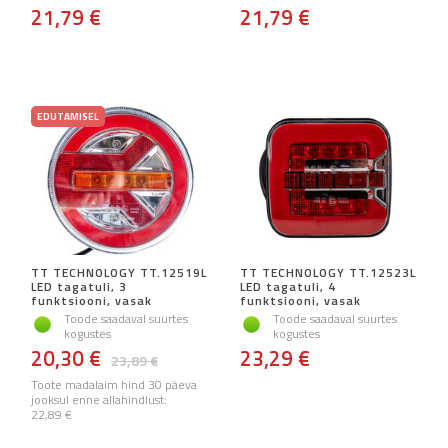
21,79 €
21,79 €
EDUTAMISEL
TT TECHNOLOGY TT.12519L
TT TECHNOLOGY TT.12523L
LED tagatuli, 3
LED tagatuli, 4
funktsiooni, vasak
funktsiooni, vasak
Toode saadaval suurtes
Toode saadaval suurtes
kogustes
kogustes
20,30 €
23,29 €
23,89 €
Toote madalaim hind 30 päeva
jooksul enne allahindlust:
22,89 €