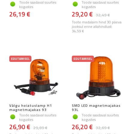
Toode saadaval suurtes
Toode saadaval suurtes
kogustes
kogustes
26,19 €
29,20 €
32,49 €
Toote madalaim hind 30 päeva
jooksul enne allahindlust:
34,59 €
EDUTAMISEL
EDUTAMISEL
Välgu hoiatuslamp H1
SMD LED magnetmajakas
magnetmajakas 93
93L
Toode saadaval suurtes
Toode saadaval suurtes
kogustes
kogustes
26,90 €
26,20 €
29,89 €
32,69 €