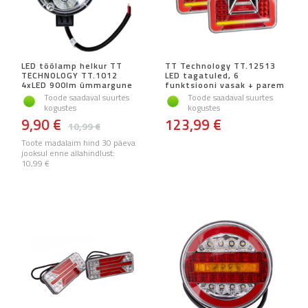
LED töölamp helkur TT
TT Technology TT.12513
TECHNOLOGY TT.1012
LED tagatuled, 6
4xLED 900lm ümmargune
funktsiooni vasak + parem
Toode saadaval suurtes
Toode saadaval suurtes
kogustes
kogustes
9,90 €
123,99 €
10,99 €
Toote madalaim hind 30 päeva
jooksul enne allahindlust:
10,99 €