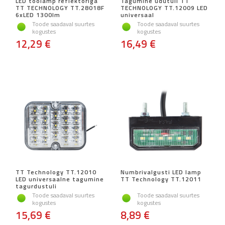
LED töölamp reflektoriga
Tagumine udutuli TT
TT TECHNOLOGY TT.28018F
TECHNOLOGY TT.12009 LED
6xLED 1300lm
universaal
Toode saadaval suurtes
Toode saadaval suurtes
kogustes
kogustes
12,29 €
16,49 €
TT Technology TT.12010
Numbrivalgusti LED lamp
LED universaalne tagumine
TT Technology TT.12011
tagurdustuli
Toode saadaval suurtes
Toode saadaval suurtes
kogustes
kogustes
15,69 €
8,89 €