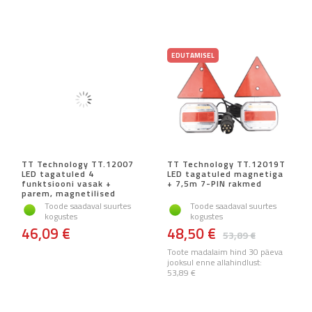
EDUTAMISEL
TT Technology TT.12007
TT Technology TT.12019T
LED tagatuled 4
LED tagatuled magnetiga
funktsiooni vasak +
+ 7,5m 7-PIN rakmed
parem, magnetilised
Toode saadaval suurtes
Toode saadaval suurtes
kogustes
kogustes
46,09 €
48,50 €
53,89 €
Toote madalaim hind 30 päeva
jooksul enne allahindlust:
53,89 €