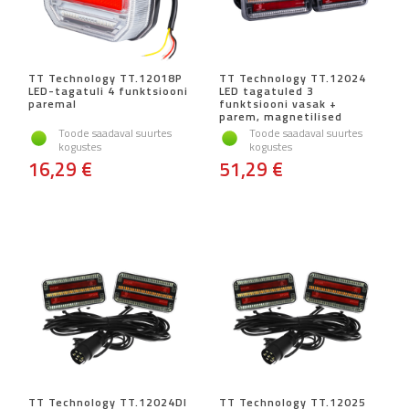
TT Technology TT.12018P
TT Technology TT.12024
LED-tagatuli 4 funktsiooni
LED tagatuled 3
paremal
funktsiooni vasak +
parem, magnetilised
Toode saadaval suurtes
Toode saadaval suurtes
kogustes
kogustes
16,29 €
51,29 €
TT Technology TT.12024DI
TT Technology TT.12025