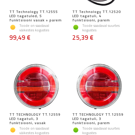
TT Technology TT.12555
TT Technology TT.12520
LED tagatuled, 5
LED tagatuli, 4
funktsiooni vasak + parem
funktsiooni, parem
Toode on saadaval
Toode saadaval suurtes
väikestes kogustes
kogustes
99,49 €
25,39 €
TT TECHNOLOGY TT.12559
TT TECHNOLOGY TT.12559
LED tagatuli, 3
LED tagatuli, 3
funktsiooni, vasak
funktsiooni, parem
Toode on saadaval
Toode saadaval suurtes
väikestes kogustes
kogustes