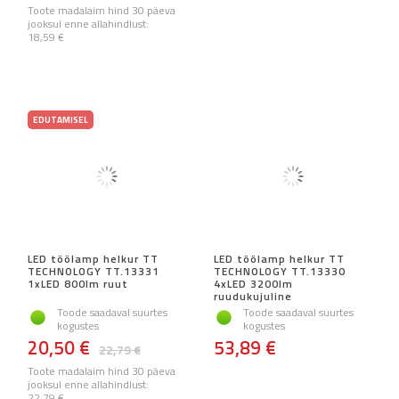
Toote madalaim hind 30 päeva
jooksul enne allahindlust:
18,59 €
EDUTAMISEL
LED töölamp helkur TT
LED töölamp helkur TT
TECHNOLOGY TT.13331
TECHNOLOGY TT.13330
1xLED 800lm ruut
4xLED 3200lm
ruudukujuline
Toode saadaval suurtes
Toode saadaval suurtes
kogustes
kogustes
20,50 €
53,89 €
22,79 €
Toote madalaim hind 30 päeva
jooksul enne allahindlust:
22,79 €