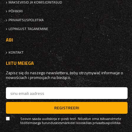
MAKSEVIISID JA KOMISJONITASUD
PÕHIKIRI
PRIVAATSUSPOLIITIKA
LEPINGUST TAGANEMINE
ABI
KONTAKT
LIITU MEIEGA
Zapisz się do naszego newslettera, żeby otrzymywać informacje o
nowościach i promocjach na bieżąco.
REGISTREERI
Soovin saada uudiskirja e-posti teel. Nõustun oma isikuandmete
töötlemisega turunduseesmärkidel kooskõlas
privaatsuspoliitika