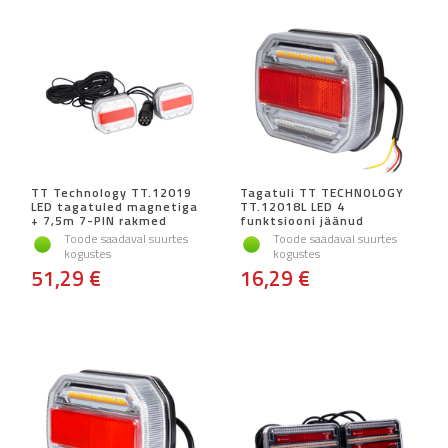
TT Technology TT.12019
Tagatuli TT TECHNOLOGY
LED tagatuled magnetiga
TT.12018L LED 4
+ 7,5m 7-PIN rakmed
funktsiooni jäänud
Toode saadaval suurtes
Toode saadaval suurtes
kogustes
kogustes
51,29 €
16,29 €