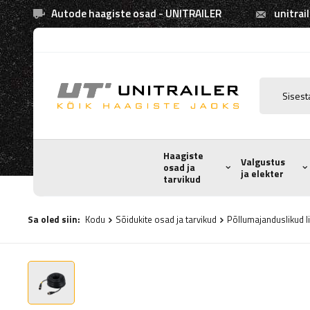
Autode haagiste osad - UNITRAILER
unitrai
Haagiste
Valgustus
osad ja
ja elekter
tarvikud
Sa oled siin:
Kodu
Sõidukite osad ja tarvikud
Põllumajanduslikud 