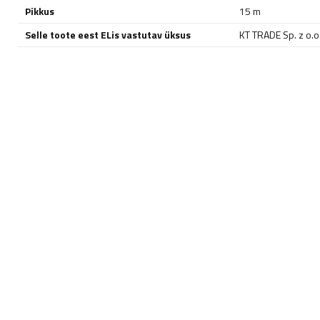
Pikkus
15 m
Selle toote eest ELis vastutav üksus
KT TRADE Sp. z o.o. 