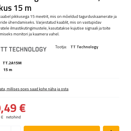
kus 15 m
kaabel pikkusega 15 meetrit, mis on mõeldud tagurduskaamerate ja
ride ühendamiseks. Varjestatud kaablit, mis on vastupidav
tele ilmastikutingimustele, kasutatakse kujutise signaali ja toite
miseks monitori ja kaamera vahel.
Tootja:
TT Technology
TT.2A15M
:
15 m
ata, millises poes saad kohe näha ja osta
,49 €
 €
netohind