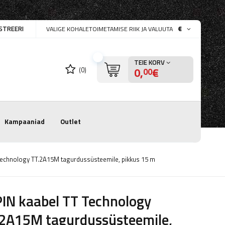
STREERI
€
VALIGE KOHALETOIMETAMISE RIIK JA VALUUTA
TEIE KORV
0,
€
(0)
00
Kampaaniad
Outlet
Technology TT.2A15M tagurdussüsteemile, pikkus 15 m
IN kaabel TT Technology
.2A15M tagurdussüsteemile,