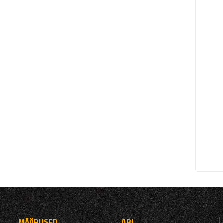
MÄÄRUSED
ABI