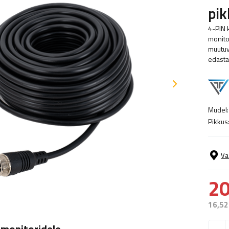
pik
4-PIN 
monito
muutuva
edasta
Mudel:
Pikkus
Va
20
16,52