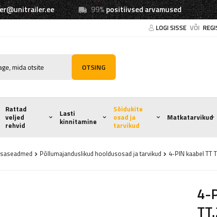
ler@unitrailer.ee
99%
positiivsed arvamused
LOGI SISSE
VÕI
REGI
OTSING
Rattad
Sõidukite
Lasti
veljed
osad ja
Matkatarvikud
kinnitamine
rehvid
tarvikud
lisaseadmed
Põllumajanduslikud hooldusosad ja tarvikud
4-PIN kaabel TT 
4-P
TT