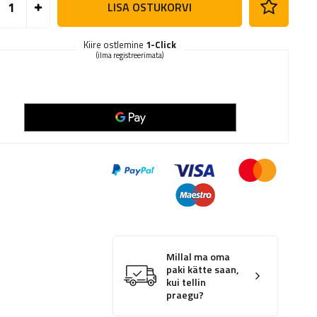
LISA OSTUKORVI
Kiire ostlemine
1-Click
(ilma registreerimata)
Millal ma oma
paki kätte saan,
kui tellin
praegu?