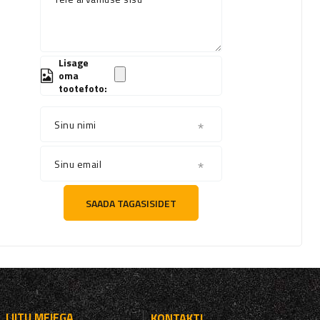
Lisage
oma
tootefoto:
Sinu nimi
Sinu email
SAADA TAGASISIDET
LIITU MEIEGA
KONTAKTI