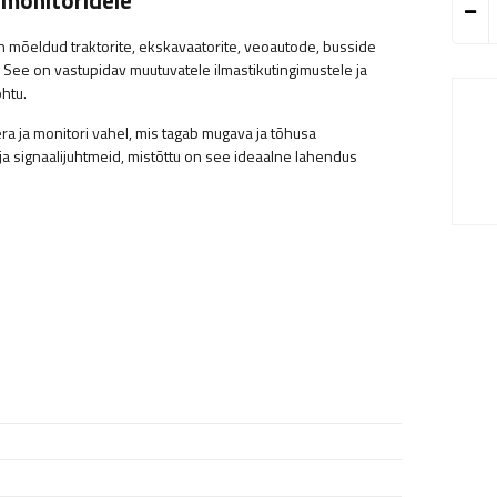
 monitoridele
 mõeldud traktorite, ekskavaatorite, veoautode, busside
See on vastupidav muutuvatele ilmastikutingimustele ja
htu.
ra ja monitori vahel, mis tagab mugava ja tõhusa
a signaalijuhtmeid, mistõttu on see ideaalne lahendus