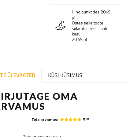
Hind punktides:
2049
pt
Ostes selle toote
sularaha eest, saate
kasu:
20.49
pt
TE ÜLEVAATED
KÜSI KÜSIMUS
KIRJUTAGE OMA
ARVAMUS
5/5
Teie arvamus:
Teie arvamuse sisu