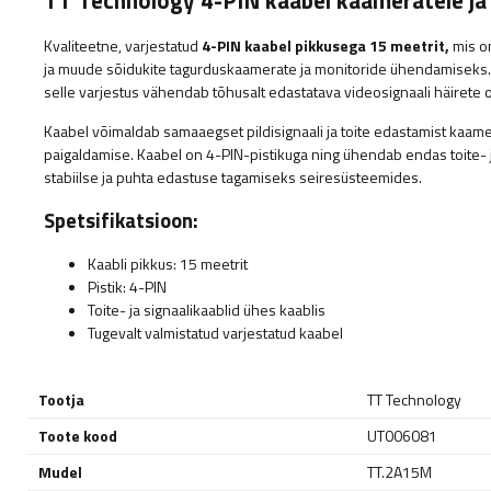
TT Technology 4-PIN kaabel kaameratele ja
Kvaliteetne, varjestatud
4-PIN kaabel pikkusega 15 meetrit,
mis on
ja muude sõidukite tagurduskaamerate ja monitoride ühendamiseks. 
selle varjestus vähendab tõhusalt edastatava videosignaali häirete o
Kaabel võimaldab samaaegset pildisignaali ja toite edastamist kaame
paigaldamise. Kaabel on 4-PIN-pistikuga ning ühendab endas toite- j
stabiilse ja puhta edastuse tagamiseks seiresüsteemides.
Spetsifikatsioon:
Kaabli pikkus: 15 meetrit
Pistik: 4-PIN
Toite- ja signaalikaablid ühes kaablis
Tugevalt valmistatud varjestatud kaabel
Tootja
TT Technology
Toote kood
UT006081
Mudel
TT.2A15M