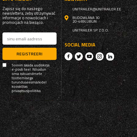
Zapisz się do naszego
UNITRAILER@UNITRAILER.EE
newslettera, żeby otrzymywać
informacje o nowościach i
BUDOWLANA 30
20-469
LUBLIN
promocjach na bieżąco.
UNITRAILER SP. Z O.O.
SOCIAL MEDIA
REGISTREERI
Soovin saada uudiskirja
e-posti teel. Nõustun
oma isikuandmete
töötlemisega
turunduseesmärkidel
kooskõlas
privaatsuspoliitika