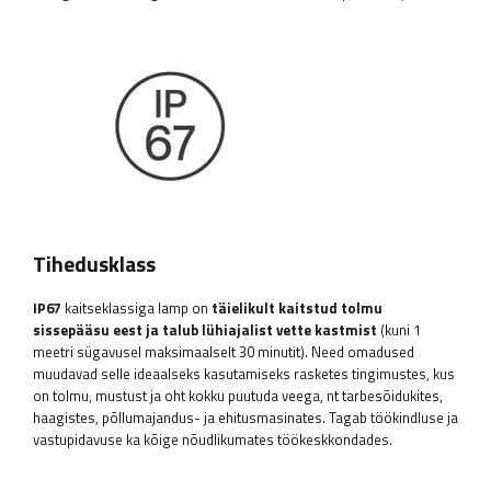
Tihedusklass
IP67
kaitseklassiga lamp on
täielikult kaitstud tolmu
sissepääsu eest ja talub lühiajalist vette kastmist
(kuni 1
meetri sügavusel maksimaalselt 30 minutit). Need omadused
muudavad selle ideaalseks kasutamiseks rasketes tingimustes, kus
on tolmu, mustust ja oht kokku puutuda veega, nt tarbesõidukites,
haagistes, põllumajandus- ja ehitusmasinates. Tagab töökindluse ja
vastupidavuse ka kõige nõudlikumates töökeskkondades.