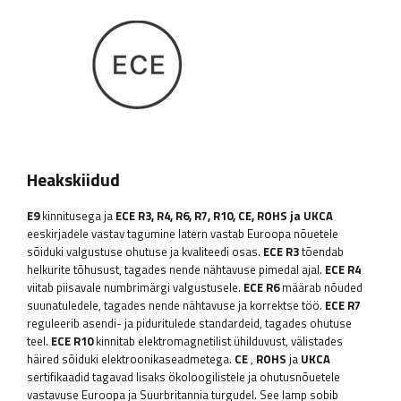
Heakskiidud
E9
kinnitusega ja
ECE R3, R4, R6, R7, R10, CE, ROHS ja UKCA
eeskirjadele vastav tagumine latern vastab Euroopa nõuetele
sõiduki valgustuse ohutuse ja kvaliteedi osas.
ECE R3
tõendab
helkurite tõhusust, tagades nende nähtavuse pimedal ajal.
ECE R4
viitab piisavale numbrimärgi valgustusele.
ECE R6
määrab nõuded
suunatuledele, tagades nende nähtavuse ja korrektse töö.
ECE R7
reguleerib asendi- ja piduritulede standardeid, tagades ohutuse
teel.
ECE R10
kinnitab elektromagnetilist ühilduvust, välistades
häired sõiduki elektroonikaseadmetega.
CE
,
ROHS
ja
UKCA
sertifikaadid tagavad lisaks ökoloogilistele ja ohutusnõuetele
vastavuse Euroopa ja Suurbritannia turgudel. See lamp sobib