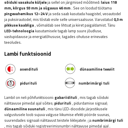
sõiduki vasakule küljele
ja sellel on järgmised mõõtmed:
laius
118
mm, kõrgus 93 mm ja sügavus 46 mm
. See on loodud töötama
pingevahemikus 12–24 V
ja seda saab kasutada haagistel, veoautodel
ja puksiirautodel, mis tõstab esile selle universaalsuse. Varustatud
0,3 m
pikkuse kaabliga
, võimaldab see lihtsat ja kiiret paigaldamist. Tänu
LED-tehnoloogia
kasutamisele tagab lamp suure jõudluse,
vastupidavuse ja energiatõhususe, tagades ohutuse erinevates
teeoludes.
Lambi funktsioonid
asendituli
dünaamiline
teeviit
pidurituli
numbrimärgi tuli
Lambil on neli põhifunktsiooni:
gabariidituli
, mis tagab sõiduki
nähtavuse pimedal ajal sõites;
pidurituli
, pidurdamise signaal;
dünaamiline suunatuli
, mis tänu LED-dioodide järjestikusele
valgustusele loob sujuva valguse liikumise efekti pöörde suunas,
suurendades signaali nähtavust teistele liiklejatele
; ja
numbrimärgi tuli
, mis tagab sõiduki registreerimisnumbri nähtavuse pimedal ajal
.