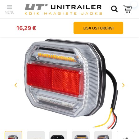
tagasi
Kodu
Valgustus ja elekter
Tagatuled
Tagatuli TT TECHN
16,29 €
LISA OSTUKORVI
+
6