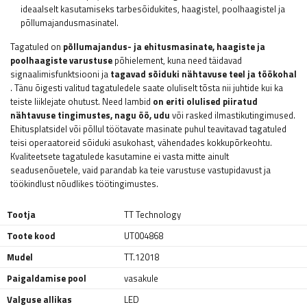
ideaalselt kasutamiseks tarbesõidukites, haagistel, poolhaagistel ja
põllumajandusmasinatel.
Tagatuled on
põllumajandus- ja ehitusmasinate, haagiste ja
poolhaagiste varustuse
põhielement, kuna need täidavad
signaalimisfunktsiooni ja
tagavad sõiduki nähtavuse teel ja töökohal
. Tänu õigesti valitud tagatuledele saate oluliselt tõsta nii juhtide kui ka
teiste liiklejate ohutust. Need lambid
on eriti olulised piiratud
nähtavuse tingimustes, nagu öö, udu
või rasked ilmastikutingimused.
Ehitusplatsidel või põllul töötavate masinate puhul teavitavad tagatuled
teisi operaatoreid sõiduki asukohast, vähendades kokkupõrkeohtu.
Kvaliteetsete tagatulede kasutamine ei vasta mitte ainult
seadusenõuetele, vaid parandab ka teie varustuse vastupidavust ja
töökindlust nõudlikes töötingimustes.
Tootja
TT Technology
Toote kood
UT004868
Mudel
TT.12018
Paigaldamise pool
vasakule
Valguse allikas
LED