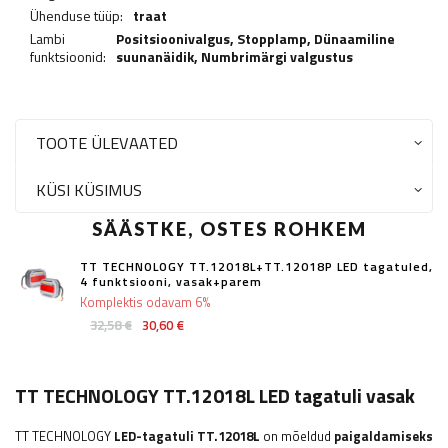
Ühenduse tüüp:
traat
Lambi
Positsioonivalgus,
Stopplamp
,
Dünaamiline
funktsioonid:
suunanäidik
,
Numbrimärgi valgustus
TOOTE ÜLEVAATED
KÜSI KÜSIMUS
SÄÄSTKE, OSTES ROHKEM
TT TECHNOLOGY TT.12018L+TT.12018P LED tagatuled,
4 funktsiooni, vasak+parem
Komplektis odavam 6%
32,58 €
30,60 €
TT TECHNOLOGY TT.12018L LED tagatuli vasak
TT TECHNOLOGY
LED-tagatuli TT.12018L
on mõeldud
paigaldamiseks