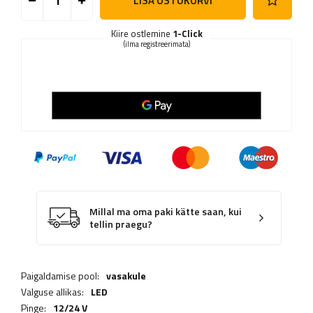
LISA OSTUKORVI
Kiire ostlemine
1-Click
(ilma registreerimata)
Millal ma oma paki kätte saan, kui
tellin praegu?
Paigaldamise pool:
vasakule
Valguse allikas:
LED
Pinge:
12/24 V