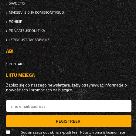
SAADETIS
MAKSEVIISID JA KOMISJONITASUD
PÕHIKIRI
PRIVAATSUSPOLIITIKA
LEPINGUST TAGANEMINE
ABI
KONTAKT
LIITU MEIEGA
Zapisz się do naszego newslettera, żeby otrzymywać informacje o
nowościach i promocjach na bieżąco.
REGISTREERI
Soovin saada uudiskirja e-posti teel. Nõustun oma isikuandmete