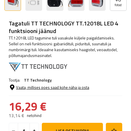
fotod
Tagatuli TT TECHNOLOGY TT.12018L LED 4
funktsiooni jäänud
TT.12018L LED tagumine tuli vasakule küljele paigaldamiseks.
Sellel on neli funktsiooni: gabariidituli, pidurituli, suunatuli ja
numbrimärgi tuli. Ideaalne kasutamiseks haagistel, veoautodel,
põllumajandusmasinatel.
Tootja:
TT Technology
Vaata, millises poes saad kohe näha ja osta
16,29 €
13,14 €
netohind