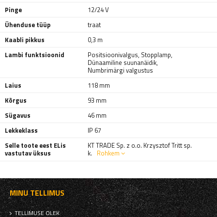
Pinge
12/24 V
Ühenduse tüüp
traat
Kaabli pikkus
0,3 m
Lambi funktsioonid
Positsioonivalgus
,
Stopplamp
,
Dünaamiline suunanäidik
,
Numbrimärgi valgustus
Laius
118 mm
Kõrgus
93 mm
Sügavus
46 mm
Lekkeklass
IP 67
Selle toote eest ELis
KT TRADE Sp. z o.o. Krzysztof Tritt sp.
vastutav üksus
k.
Rohkem
MINU TELLIMUS
TELLIMUSE OLEK