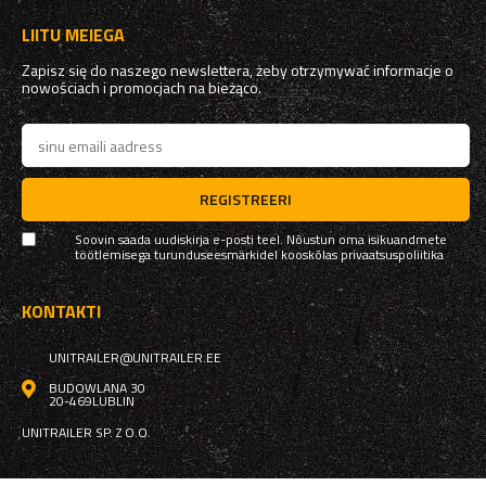
LIITU MEIEGA
Zapisz się do naszego newslettera, żeby otrzymywać informacje o
nowościach i promocjach na bieżąco.
REGISTREERI
Soovin saada uudiskirja e-posti teel. Nõustun oma isikuandmete
töötlemisega turunduseesmärkidel kooskõlas
privaatsuspoliitika
KONTAKTI
UNITRAILER@UNITRAILER.EE
BUDOWLANA 30
20-469
LUBLIN
UNITRAILER SP. Z O.O.