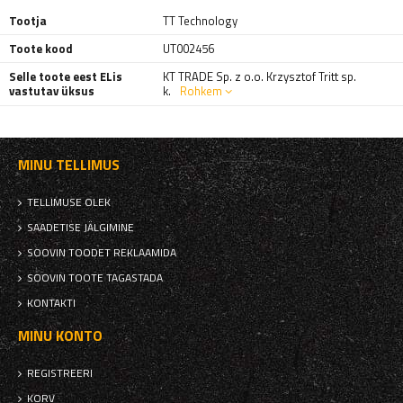
Tootja
TT Technology
Toote kood
UT002456
Selle toote eest ELis
KT TRADE Sp. z o.o. Krzysztof Tritt sp.
vastutav üksus
k.
Rohkem
MINU TELLIMUS
TELLIMUSE OLEK
SAADETISE JÄLGIMINE
SOOVIN TOODET REKLAAMIDA
SOOVIN TOOTE TAGASTADA
KONTAKTI
MINU KONTO
REGISTREERI
KORV