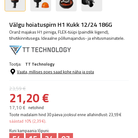
Välgu hoiatuspirn H1 Kukk 12/24 186G
Oranž majakas H1 pirniga, FLEX-tüüpi (paindlik liigend),
tihvtikinnitusega. Ideaalne põllumajandus- ja ehitusmasinatele.
Tootja:
TT Technology
Vaata, millises poes saad kohe näha ja osta
23,59 €
21,20 €
17,10 €
netohind
Toote madalaim hind 30 päeva jooksul enne allahindlust:
23,59 €
säästad
10%
(
2,39 €
).
Kuni kampaania lõpuni: