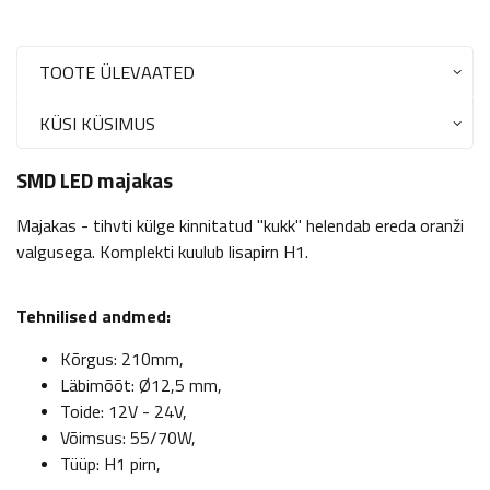
TOOTE ÜLEVAATED
KÜSI KÜSIMUS
SMD LED majakas
Majakas - tihvti külge kinnitatud "kukk" helendab ereda oranži
valgusega. Komplekti kuulub lisapirn H1.
Tehnilised andmed:
Kõrgus: 210mm,
Läbimõõt: Ø12,5 mm,
Toide: 12V - 24V,
Võimsus: 55/70W,
Tüüp: H1 pirn,