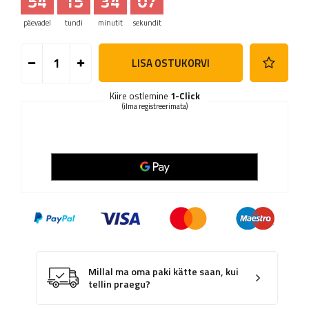
54
15
34
07
päevadel
tundi
minutit
sekundit
LISA OSTUKORVI
Kiire ostlemine
1-Click
(ilma registreerimata)
Millal ma oma paki kätte saan, kui
tellin praegu?