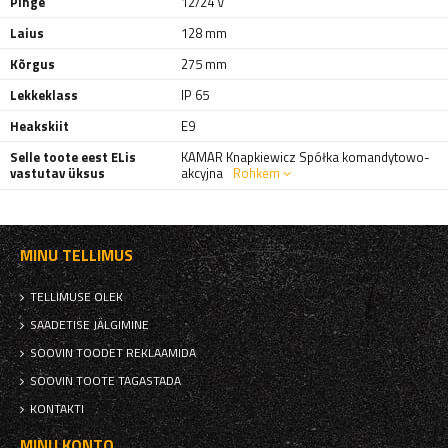
Pinge
12/24 V
Laius
128 mm
Kõrgus
275 mm
Lekkeklass
IP 65
Heakskiit
E9
Selle toote eest ELis
KAMAR Knapkiewicz Spółka komandytowo-
vastutav üksus
akcyjna
Rohkem
MINU TELLIMUS
TELLIMUSE OLEK
SAADETISE JÄLGIMINE
SOOVIN TOODET REKLAAMIDA
SOOVIN TOOTE TAGASTADA
KONTAKTI
MINU KONTO