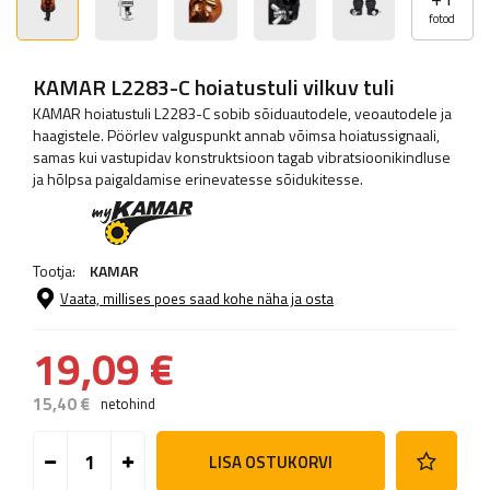
fotod
KAMAR L2283-C hoiatustuli vilkuv tuli
KAMAR hoiatustuli L2283-C sobib sõiduautodele, veoautodele ja
haagistele. Pöörlev valguspunkt annab võimsa hoiatussignaali,
samas kui vastupidav konstruktsioon tagab vibratsioonikindluse
ja hõlpsa paigaldamise erinevatesse sõidukitesse.
Tootja:
KAMAR
Vaata, millises poes saad kohe näha ja osta
19,09 €
15,40 €
netohind
LISA OSTUKORVI