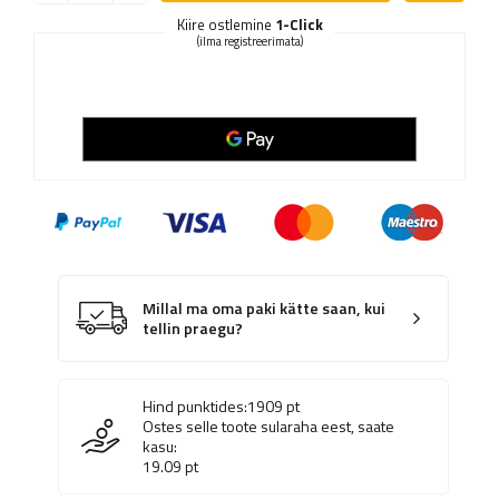
Kiire ostlemine
1-Click
(ilma registreerimata)
Millal ma oma paki kätte saan, kui
tellin praegu?
Hind punktides:
1909
pt
Ostes selle toote sularaha eest, saate
kasu:
19.09
pt