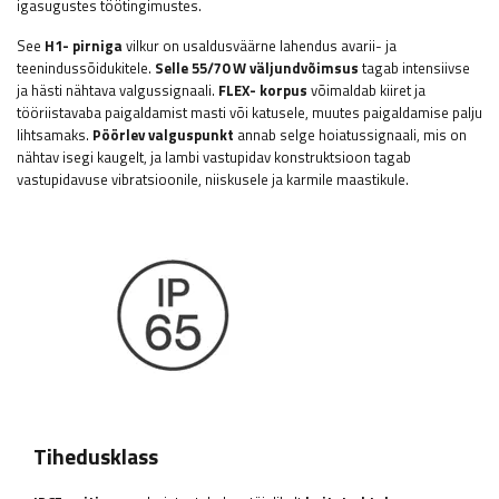
igasugustes töötingimustes.
See
H1-
pirniga
vilkur on usaldusväärne lahendus avarii- ja
teenindussõidukitele.
Selle 55/70 W väljundvõimsus
tagab intensiivse
ja hästi nähtava valgussignaali.
FLEX-
korpus
võimaldab kiiret ja
tööriistavaba paigaldamist masti või katusele, muutes paigaldamise palju
lihtsamaks.
Pöörlev valguspunkt
annab selge hoiatussignaali, mis on
nähtav isegi kaugelt, ja lambi vastupidav konstruktsioon tagab
vastupidavuse vibratsioonile, niiskusele ja karmile maastikule.
Tihedusklass