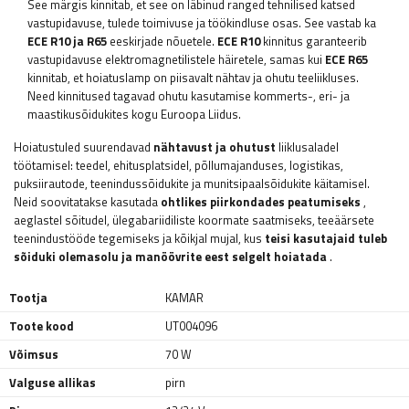
See märgis kinnitab, et see on läbinud ranged tehnilised katsed
vastupidavuse, tulede toimivuse ja töökindluse osas. See vastab ka
ECE R10 ja
R65
eeskirjade nõuetele.
ECE R10
kinnitus garanteerib
vastupidavuse elektromagnetilistele häiretele, samas kui
ECE R65
kinnitab, et hoiatuslamp on piisavalt nähtav ja ohutu teeliikluses.
Need kinnitused tagavad ohutu kasutamise kommerts-, eri- ja
maastikusõidukites kogu Euroopa Liidus.
Hoiatustuled suurendavad
nähtavust ja ohutust
liiklusaladel
töötamisel: teedel, ehitusplatsidel, põllumajanduses, logistikas,
puksiirautode, teenindussõidukite ja munitsipaalsõidukite käitamisel.
Neid soovitatakse kasutada
ohtlikes piirkondades peatumiseks
,
aeglastel sõitudel, ülegabariidiliste koormate saatmiseks, teeäärsete
teenindustööde tegemiseks ja kõikjal mujal, kus
teisi kasutajaid tuleb
sõiduki olemasolu ja manöövrite eest selgelt hoiatada
.
Tootja
KAMAR
Toote kood
UT004096
Võimsus
70 W
Valguse allikas
pirn