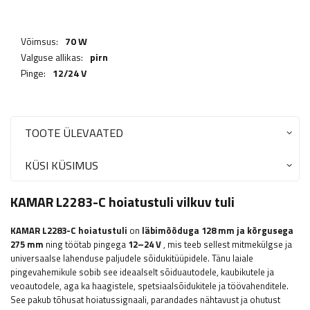
Võimsus:
70 W
Valguse allikas:
pirn
Pinge:
12/24 V
TOOTE ÜLEVAATED
KÜSI KÜSIMUS
KAMAR L2283-C hoiatustuli vilkuv tuli
KAMAR
L2283-C
hoiatustuli
on
läbimõõduga 128 mm ja kõrgusega
275 mm
ning töötab pingega
12–24 V
, mis teeb sellest mitmekülgse ja
universaalse lahenduse paljudele sõidukitüüpidele. Tänu laiale
pingevahemikule sobib see ideaalselt sõiduautodele, kaubikutele ja
veoautodele, aga ka haagistele, spetsiaalsõidukitele ja töövahenditele.
See pakub tõhusat hoiatussignaali, parandades nähtavust ja ohutust