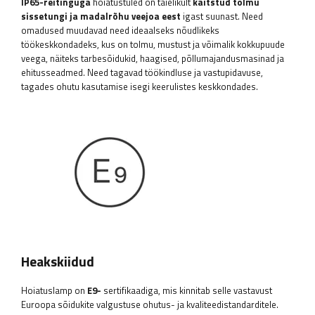
IP65-reitinguga
hoiatustuled on täielikult
kaitstud tolmu
sissetungi ja madalrõhu veejoa eest
igast suunast. Need
omadused muudavad need ideaalseks nõudlikeks
töökeskkondadeks, kus on tolmu, mustust ja võimalik kokkupuude
veega, näiteks tarbesõidukid, haagised, põllumajandusmasinad ja
ehitusseadmed. Need tagavad töökindluse ja vastupidavuse,
tagades ohutu kasutamise isegi keerulistes keskkondades.
Heakskiidud
Hoiatuslamp on
E9-
sertifikaadiga, mis kinnitab selle vastavust
Euroopa sõidukite valgustuse ohutus- ja kvaliteedistandarditele.