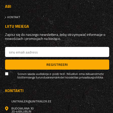
ABI
KONTAKT
LIITU MEIEGA
Zapisz się do naszego newslettera, żeby otrzymywać informacje o
nowościach i promocjach na bieżąco.
REGISTREERI
Soovin saada uudiskirja e-posti teel. Nõustun oma isikuandmete
töötlemisega turunduseesmärkidel kooskõlas
privaatsuspoliitika
KONTAKTI
UNITRAILER@UNITRAILER.EE
BUDOWLANA 30
20-469
LUBLIN