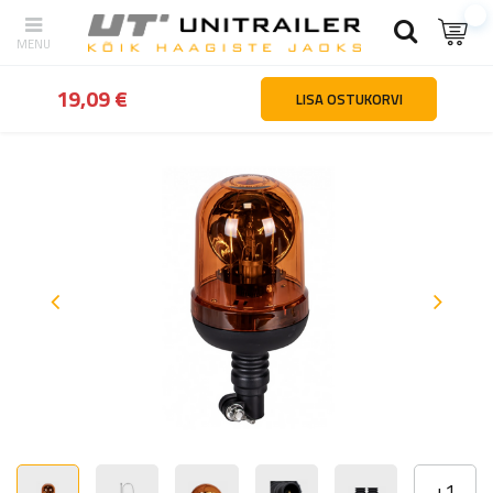
tagasi
Kodu
Valgustus ja elekter
Majakad
KAMAR L2283-C hoiat
19,09 €
LISA OSTUKORVI
+
1