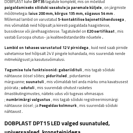
DOBPLAST
kahe
DPT35
tagatule komplekt, mis on mõeldud
paigaldamiseks sõiduki vasakule ja paremale küljele
, on järgmiste
mõõtmetega:
laius
200 mm, kõrgus 135 mm, sügavus 54 mm
.
Mõlemad lambid on varustatud
5-kontaktilise bajonettühendusega
,
mis võimaldab neid hõlpsalt ja kiiresti paigaldada haagistesse,
bussidesse või järelhaagistesse.
Tagatuledel on
E20 sertifikaat
, mis
vastab Euroopa ohutus- ja kvaliteedistandardite nõuetele
.
Lambid on tehases varustatud 12 V pirnidega
, kuid neid saab pirnide
vahetamise teel hõlpsalt 24 V pingele kohandada, mis suurendab nende
mitmekülgsust ja kasutusvõimalusi.
Tagumise tule funktsioonid:
gabariidituli
, mis tagab sõiduki
nähtavuse öösel sõites;
pidurituled
, pidurdamise
märguanne;
suunatuli
, mis võimaldab teil anda märku oma kavatsusest
pöörata
;
udutuli
, mis suurendab ohutust rasketes
ilmastikutingimustes, näiteks udus või tugevas vihmasajus
;
numbrimärgi valgustus
, mis tagab sõiduki registreerimismärgi
nähtavuse öösel
;
ja
Peegeldav kolmnurk
, mis suurendab sõiduki
nähtavust
.
DOBPLAST
DPT15 LED
valged suunatuled,
universaalsed, kronsteinidega