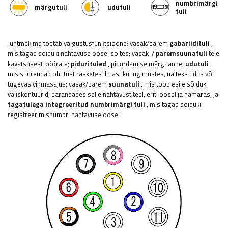
numbrimärgi
märgutuli
udutuli
tuli
Juhtmekimp toetab valgustusfunktsioone: vasak/parem
gabariidituli
,
mis tagab sõiduki nähtavuse öösel sõites; vasak-/
paremsuunatuli
teie
kavatsusest pöörata;
pidurituled
, pidurdamise märguanne;
udutuli
,
mis suurendab ohutust rasketes ilmastikutingimustes, näiteks udus või
tugevas vihmasajus; vasak/parem
suunatuli
, mis toob esile sõiduki
väliskontuurid, parandades selle nähtavust teel, eriti öösel ja hämaras;
ja
tagatulega integreeritud numbrimärgi tuli
, mis tagab sõiduki
registreerimisnumbri nähtavuse öösel
.