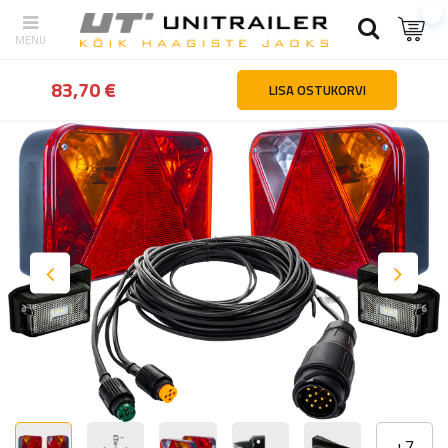
tagasi
Kodu
Valgustus ja elekter
Valgustuskomplekt (juhtmekim
83,70 €
LISA OSTUKORVI
+
7