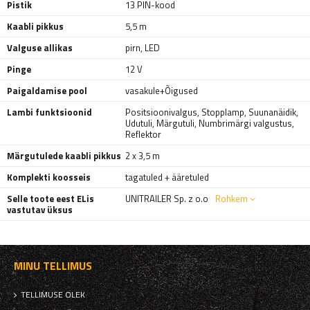
Pistik
13 PIN-kood
Kaabli pikkus
5,5 m
Valguse allikas
pirn
,
LED
Pinge
12 V
Paigaldamise pool
vasakule+Õigused
Lambi funktsioonid
Positsioonivalgus
,
Stopplamp
,
Suunanäidik
,
Udutuli
,
Märgutuli
,
Numbrimärgi valgustus
,
Reflektor
Märgutulede kaabli pikkus
2 x 3,5 m
Komplekti koosseis
tagatuled + ääretuled
Selle toote eest ELis
UNITRAILER Sp. z o.o
Rohkem
vastutav üksus
MINU TELLIMUS
TELLIMUSE OLEK