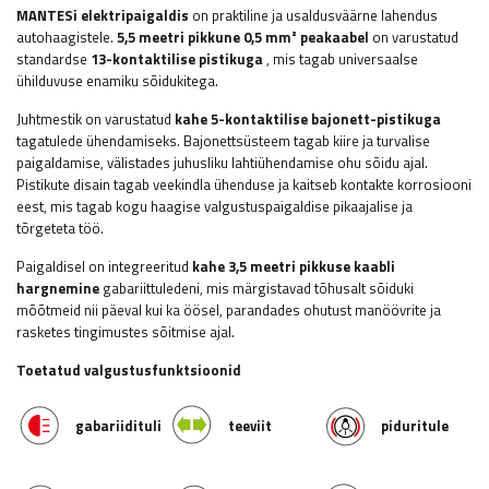
MANTESi elektripaigaldis
on praktiline ja usaldusväärne lahendus
autohaagistele.
5,5 meetri pikkune 0,5 mm² peakaabel
on varustatud
standardse
13-kontaktilise pistikuga
, mis tagab universaalse
ühilduvuse enamiku sõidukitega.
Juhtmestik on varustatud
kahe 5-kontaktilise bajonett-pistikuga
tagatulede ühendamiseks. Bajonettsüsteem tagab kiire ja turvalise
paigaldamise, välistades juhusliku lahtiühendamise ohu sõidu ajal.
Pistikute disain tagab veekindla ühenduse ja kaitseb kontakte korrosiooni
eest, mis tagab kogu haagise valgustuspaigaldise pikaajalise ja
tõrgeteta töö.
Paigaldisel on integreeritud
kahe 3,5 meetri pikkuse kaabli
hargnemine
gabariittuledeni, mis märgistavad tõhusalt sõiduki
mõõtmeid nii päeval kui ka öösel, parandades ohutust manöövrite ja
rasketes tingimustes sõitmise ajal.
Toetatud valgustusfunktsioonid
gabariidituli
teeviit
piduritule