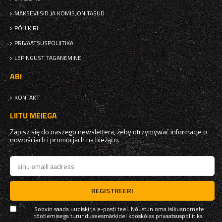
MAKSEVIISID JA KOMISJONITASUD
PÕHIKIRI
PRIVAATSUSPOLIITIKA
LEPINGUST TAGANEMINE
ABI
KONTAKT
LIITU MEIEGA
Zapisz się do naszego newslettera, żeby otrzymywać informacje o
nowościach i promocjach na bieżąco.
REGISTREERI
Soovin saada uudiskirja e-posti teel. Nõustun oma isikuandmete
töötlemisega turunduseesmärkidel kooskõlas
privaatsuspoliitika