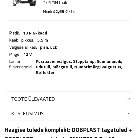
2x 5 PIN tääk
42,69 €
Hind:
/ tk.
Pistik:
13 PIN-kood
Kaabli pikkus:
5,5 m
Valguse allikas:
pirn,
LED
Pinge:
12 V
Lambi
Positsioonivalgus,
Stopplamp
,
Suunanäidik
,
funktsioonid:
Udutuli
,
Märgutuli
,
Numbrimärgi valgustus
,
Reflektor
TOOTE ÜLEVAATED
KÜSI KÜSIMUS
Haagise tulede komplekt:
DOBPLAST
tagatuled +