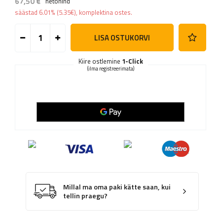
67,50 €
netohind
säästad
6.01%
(
5.35
€
), komplektina ostes.
LISA OSTUKORVI
Kiire ostlemine
1-Click
(ilma registreerimata)
Millal ma oma paki kätte saan, kui
tellin praegu?