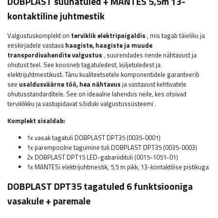
DOBPLAST
suunatuled + MANTES 5,5m 13-
kontaktiline juhtmestik
Valgustuskomplekt on
terviklik elektripaigaldis
, mis tagab täieliku ja
eeskirjadele vastava
haagiste, haagiste ja muude
transpordivahendite valgustus
, suurendades nende nähtavust ja
ohutust teel. See koosneb tagatuledest, küljetuledest ja
elektrijuhtmestikust. Tänu kvaliteetsetele komponentidele garanteerib
see
usaldusväärne töö, hea nähtavus
ja vastavust kehtivatele
ohutusstandarditele. See on ideaalne lahendus neile, kes otsivad
terviklikku ja vastupidavat sõiduki valgustussüsteemi
.
Komplekt sisaldab:
1x vasak tagatuli DOBPLAST DPT35 (0035-0001)
1x parempoolne tagumine tuli DOBPLAST DPT35 (0035-0003)
2x
DOBPLAST
DPT15 LED-gabariidituli (0015-1051-01)
1x MANTESi elektrijuhtmestik, 5,5 m pikk, 13-kontaktilise pistikuga
DOBPLAST DPT35 tagatuled 6 funktsiooniga
vasakule + paremale