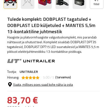
fotod
Tulede komplekt: DOBPLAST tagatuled +
DOBPLAST LED küljetuled + MANTES 5,5m
13-kontaktiline juhtmestik
Haagiste ja platvormhaagiste valgustuskomplekt, mis parandab
nähtavust ja ohutust teel. Komplekt sisaldab DOBPLAST DPT35
tagatulesid, DOBPLAST DPT15 LED suunatulesid ja MANTES 5,5 m
pikkust elektrijuhtmestikku 13-kontaktilise pistikuga.
Tootja:
UNITRAILER
Hinnang:
5.00 / 5
(
arvamus)
1
Vaata, millises poes saad kohe näha ja osta
83,70 €