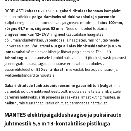
DOBPLASTi
kahest
DPT15 LED-
gabariiditulest koosnev komplekt,
mis on mõeldud
paigaldamiseks sõiduki vasakule ja paremale
küljele
ning mida iseloomustavad järgmised mõõtmed:
laius 100
mm,
kõrgus 61,7 mm, sügavus 52 mm
. Need on loodud töötama
pingevahemikus 12–24 V
ning neid kasutatakse haagistes,
põllumajandustehnikas, veoautodes ja haagistes, mis rõhutab nende
universaalsust
. Varustatud
Nurga all olev kinnitusklamber
ja
0,5 m
lamekaabel
võimaldavad kiiret ja lihtsat paigaldamist.
Tänu
LED-
tehnoloogia
kasutamisele
Lambid pakuvad suurt jõudlust, vastupidavust
ja energiatõhusust, tagades ohutuse erinevates teeoludes
.
Gabariidituledel on
E20 sertifikaat
, mis
vastab Euroopa ohutus- ja
kvaliteedistandardite nõuetele.
Gabariiditulede funktsioonid:
eesmine gabariidituli (valge)
, mis
parandab sõiduki nähtavust eestpoolt, muutes selle teistele liiklejatele
paremini nähtavaks, eriti pimedas ja rasketes ilmastikutingimustes; ja
helkur
, mis suurendab lisaks ohutust, parandades nähtavust
.
MANTES elektripaigaldushaagise ja puksiirauto
juhtmestik 5,5 m 13-kontaktilise pistikuga