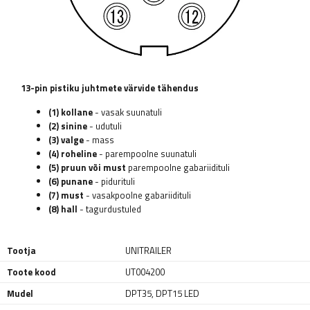
13-pin pistiku juhtmete värvide tähendus
(1) kollane
- vasak suunatuli
(2) sinine
- udutuli
(3) valge
- mass
(4) roheline
- parempoolne suunatuli
(5) pruun või must
parempoolne gabariidituli
(6) punane
- pidurituli
(7) must
- vasakpoolne gabariidituli
(8) hall
- tagurdustuled
Tootja
UNITRAILER
Toote kood
UT004200
Mudel
DPT35
,
DPT15 LED