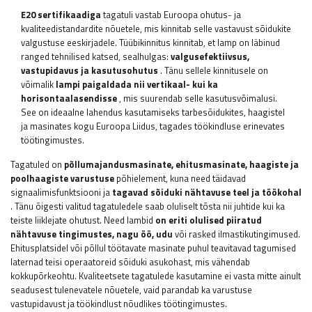
E20 sertifikaadiga
tagatuli vastab Euroopa ohutus- ja
kvaliteedistandardite nõuetele, mis kinnitab selle vastavust sõidukite
valgustuse eeskirjadele. Tüübikinnitus kinnitab, et lamp on läbinud
ranged tehnilised katsed, sealhulgas:
valgusefektiivsus,
vastupidavus ja kasutusohutus
. Tänu sellele kinnitusele on
võimalik
lampi paigaldada nii vertikaal- kui ka
horisontaalasendisse
, mis suurendab selle kasutusvõimalusi.
See on ideaalne lahendus kasutamiseks tarbesõidukites, haagistel
ja masinates kogu Euroopa Liidus, tagades töökindluse erinevates
töötingimustes.
Tagatuled on
põllumajandusmasinate, ehitusmasinate, haagiste ja
poolhaagiste varustuse
põhielement, kuna need täidavad
signaalimisfunktsiooni ja
tagavad sõiduki nähtavuse teel ja töökohal
. Tänu õigesti valitud tagatuledele saab oluliselt tõsta nii juhtide kui ka
teiste liiklejate ohutust. Need lambid
on eriti olulised piiratud
nähtavuse tingimustes, nagu öö, udu
või rasked ilmastikutingimused.
Ehitusplatsidel või põllul töötavate masinate puhul teavitavad tagumised
laternad teisi operaatoreid sõiduki asukohast, mis vähendab
kokkupõrkeohtu. Kvaliteetsete tagatulede kasutamine ei vasta mitte ainult
seadusest tulenevatele nõuetele, vaid parandab ka varustuse
vastupidavust ja töökindlust nõudlikes töötingimustes.