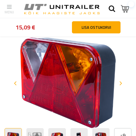
tagasi
Kodu
Valgustus ja elekter
Tagatuled
DOBPLAST DPT35 t
15,09 €
LISA OSTUKORVI
+
9