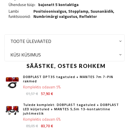
Ühenduse tüüp:
bajonett 5 kontaktiga
Lambi
Positsioonivalgus,
Stopplamp
,
Suunanäidik
,
funktsioonid:
Numbrimärgi valgustus
,
Reflektor
TOOTE ÜLEVAATED
KÜSI KÜSIMUS
SÄÄSTKE, OSTES ROHKEM
DOBPLAST DPT35 tagatuled + MANTES 7m 7-PIN
rakmed
Komplektis odavam 5%
61,57 €
57,90 €
Tulede komplekt: DOBPLAST tagatuled + DOBPLAST
LED küljetuled + MANTES 5,5m 13-kontaktiline
juhtmestik
Komplektis odavam 6%
89,05 €
83,70 €