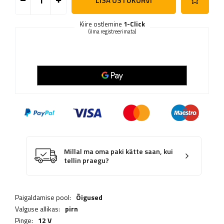
LISA OSTUKORVI
Kiire ostlemine
1-Click
(ilma registreerimata)
Millal ma oma paki kätte saan, kui
tellin praegu?
Paigaldamise pool:
Õigused
Valguse allikas:
pirn
Pinge:
12 V