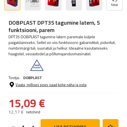
fotod
DOBPLAST DPT35 tagumine latern, 5
funktsiooni, parem
DPT35 DOBPLAST tagumine latern paremale küljele
paigaldamiseks. Sellel on viis funktsiooni: gabariidituli, pidurituli,
numbrimärgi tuli, suunatuli ja helkur. Ideaalne kasutamiseks
haagistel, veoautodel ja põllumajandusmasinatel.
Tootja:
DOBPLAST
Vaata, millises poes saad kohe näha ja osta
15,09 €
12,17 €
netohind