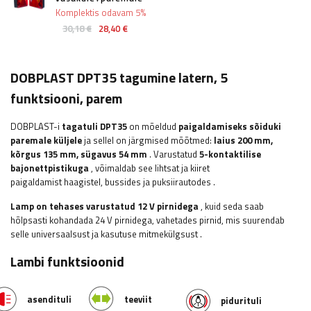
Komplektis odavam 5%
30,18 €
28,40 €
DOBPLAST DPT35 tagumine latern, 5
funktsiooni, parem
DOBPLAST-i
tagatuli DPT35
on mõeldud
paigaldamiseks sõiduki
paremale küljele
ja sellel on järgmised mõõtmed:
laius
200 mm,
kõrgus 135 mm, sügavus 54 mm
. Varustatud
5-kontaktilise
bajonettpistikuga
, võimaldab see lihtsat ja kiiret
paigaldamist
haagistel, bussides ja puksiirautodes
.
Lamp on tehases varustatud 12 V pirnidega
, kuid seda saab
hõlpsasti kohandada 24 V pirnidega, vahetades pirnid, mis suurendab
selle universaalsust ja kasutuse mitmekülgsust
.
Lambi funktsioonid
asendituli
teeviit
pidurituli