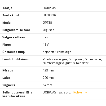
Tootja
DOBPLAST
Toote kood
UT000007
Mudel
DPT35
Paigaldamise pool
Õigused
Valguse allikas
pirn
Pinge
12 V
Ühenduse tüüp
bajonett 5 kontaktiga
Lambi funktsioonid
Positsioonivalgus
,
Stopplamp
,
Suunanäidik
,
Numbrimärgi valgustus
,
Reflektor
Kõrgus
135 mm
Laius
200 mm
Sügavus
54 mm
Selle toote eest ELis
DOBPLAST Sp. z o.o.
Rohkem
vastutav üksus