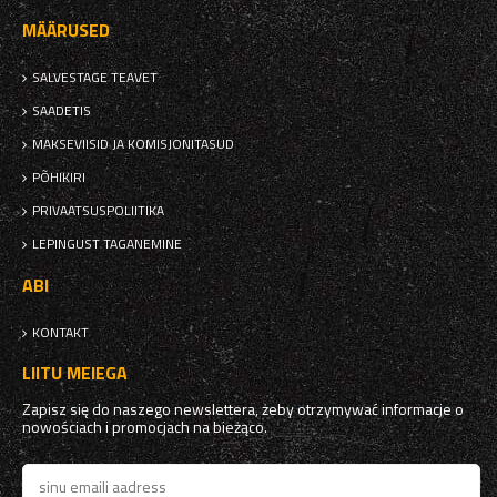
MÄÄRUSED
SALVESTAGE TEAVET
SAADETIS
MAKSEVIISID JA KOMISJONITASUD
PÕHIKIRI
PRIVAATSUSPOLIITIKA
LEPINGUST TAGANEMINE
ABI
KONTAKT
LIITU MEIEGA
Zapisz się do naszego newslettera, żeby otrzymywać informacje o
nowościach i promocjach na bieżąco.