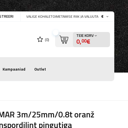
STREERI
€
VALIGE KOHALETOIMETAMISE RIIK JA VALUUTA
TEIE KORV
0,
€
(0)
00
Kampaaniad
Outlet
MAR 3m/25mm/0.8t oranž
nspordilint pingutiga