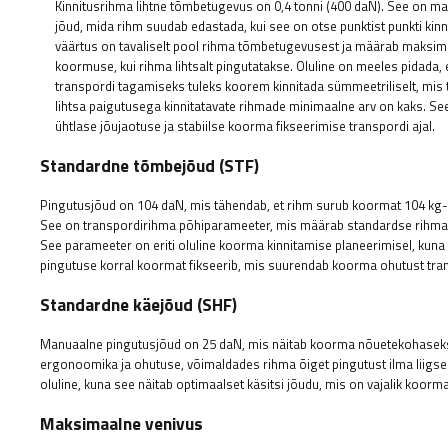
Kinnitusrihma lihtne tõmbetugevus on 0,4 tonni (400 daN). See on m
jõud, mida rihm suudab edastada, kui see on otse punktist punkti kinn
väärtus on tavaliselt pool rihma tõmbetugevusest ja määrab maksim
koormuse, kui rihma lihtsalt pingutatakse. Oluline on meeles pidada, 
transpordi tagamiseks tuleks koorem kinnitada sümmeetriliselt, mis 
lihtsa paigutusega kinnitatavate rihmade minimaalne arv on kaks. Se
ühtlase jõujaotuse ja stabiilse koorma fikseerimise transpordi ajal.
Standardne tõmbejõud (STF)
Pingutusjõud on 104 daN, mis tähendab, et rihm surub koormat 104 kg-le
See on transpordirihma põhiparameeter, mis määrab standardse rihmapi
See parameeter on eriti oluline koorma kinnitamise planeerimisel, kuna
pingutuse korral koormat fikseerib, mis suurendab koorma ohutust tran
Standardne käejõud (SHF)
Manuaalne pingutusjõud on 25 daN, mis näitab koorma nõuetekohaseks k
ergonoomika ja ohutuse, võimaldades rihma õiget pingutust ilma liigse
oluline, kuna see näitab optimaalset käsitsi jõudu, mis on vajalik koorm
Maksimaalne venivus