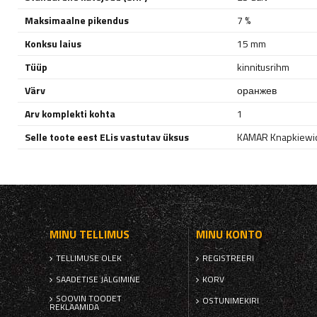
Maksimaalne pikendus
7 %
Konksu laius
15 mm
Tüüp
kinnitusrihm
Värv
оранжев
Arv komplekti kohta
1
Selle toote eest ELis vastutav üksus
KAMAR Knapkiewic
MINU TELLIMUS
MINU KONTO
TELLIMUSE OLEK
REGISTREERI
SAADETISE JÄLGIMINE
KORV
SOOVIN TOODET
OSTUNIMEKIRI
REKLAAMIDA