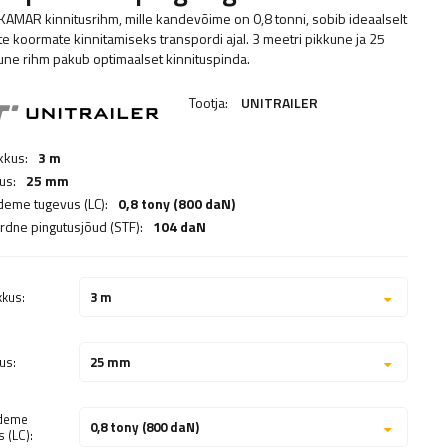
KAMAR kinnitusrihm, mille kandevõime on 0,8 tonni, sobib ideaalselt
te koormate kinnitamiseks transpordi ajal. 3 meetri pikkune ja 25
une rihm pakub optimaalset kinnituspinda.
Tootja:
UNITRAILER
kkus:
3 m
us:
25 mm
deme tugevus (LC):
0,8 tony (800 daN)
rdne pingutusjõud (STF):
104 daN
kkus:
3 m
us:
25 mm
ideme
0,8 tony (800 daN)
 (LC):