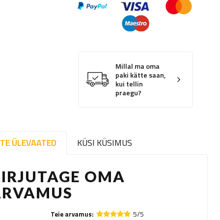
Millal ma oma
paki kätte saan,
kui tellin
praegu?
TE ÜLEVAATED
KÜSI KÜSIMUS
KIRJUTAGE OMA
ARVAMUS
5/5
Teie arvamus: