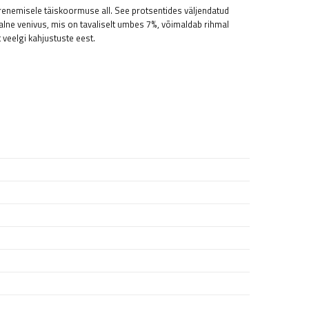
renemisele täiskoormuse all. See protsentides väljendatud
alne venivus, mis on tavaliselt umbes 7%, võimaldab rihmal
 veelgi kahjustuste eest.