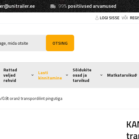
ler@unitrailer.ee
99%
positiivsed arvamused
LOGI SISSE
VÕI
REGI
OTSING
Rattad
Sõidukite
Lasti
veljed
osad ja
Matkatarvikud
kinnitamine
rehvid
tarvikud
8t oranž transpordilint pingutiga
KA
tra