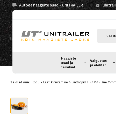
Autode haagiste osad - UNITRAILER
unitrai
Haagiste
Valgustus
osad ja
ja elekter
tarvikud
Sa oled siin:
Kodu
Lasti kinnitamine
Linttropid
KAMAR 3m/25mm/0.