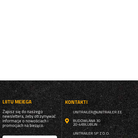
LIITU MEIEGA
KONTAKTI
Zapisz się do naszego
UNITRAILER@UNITRAILER.EE
newslettera, żeby otrzymywać
informacje o nowościach i
BUDOWLANA 30
20-469
LUBLIN
promocjach na bieżąco.
UNITRAILER SP. Z O.O.