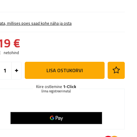
ata, millises poes saad kohe näha ja osta
19 €
€
netohind
LISA OSTUKORVI
Kiire ostlemine
1-Click
(ilma registreerimata)