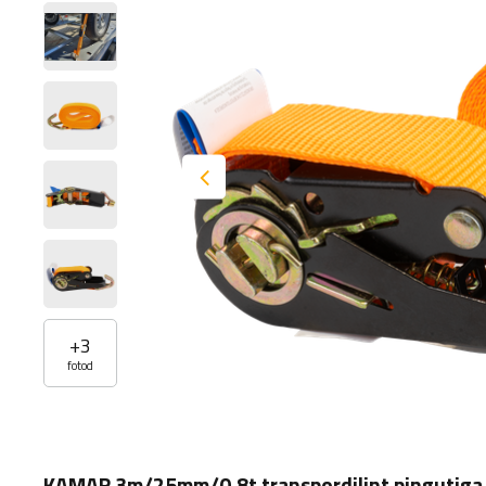
+
3
fotod
KAMAR 3m/25mm/0.8t transpordilint pingutiga