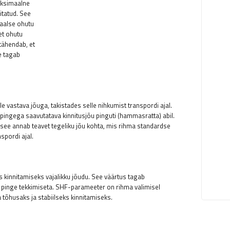
aksimaalne
itatud. See
aalse ohutu
et ohutu
tähendab, et
e tagab
 vastava jõuga, takistades selle nihkumist transpordi ajal.
ngega saavutatava kinnitusjõu pinguti (hammasratta) abil.
 see annab teavet tegeliku jõu kohta, mis rihma standardse
spordi ajal.
innitamiseks vajalikku jõudu. See väärtus tagab
 pinge tekkimiseta. SHF-parameeter on rihma valimisel
a tõhusaks ja stabiilseks kinnitamiseks.