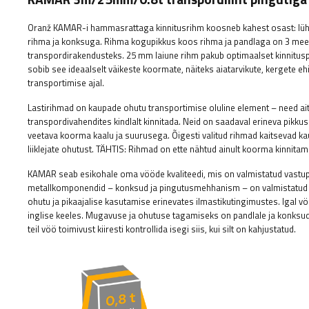
Oranž KAMAR-i hammasrattaga kinnitusrihm koosneb kahest osast: lü
rihma ja konksuga. Rihma kogupikkus koos rihma ja pandlaga on 3 meet
transpordirakendusteks. 25 mm laiune rihm pakub optimaalset kinnitusp
sobib see ideaalselt väikeste koormate, näiteks aiatarvikute, kergete e
transportimise ajal.
Lastirihmad on kaupade ohutu transportimise oluline element – ​​need ait
transpordivahendites kindlalt kinnitada. Neid on saadaval erineva pik
veetava koorma kaalu ja suurusega. Õigesti valitud rihmad kaitsevad ka
liiklejate ohutust.
TÄHTIS: Rihmad on ette nähtud ainult koorma kinnitami
KAMAR seab esikohale oma vööde kvaliteedi, mis on valmistatud vastupid
metallkomponendid – konksud ja pingutusmehhanism – on valmistatud va
ohutu ja pikaajalise kasutamise erinevates ilmastikutingimustes. Igal vöö
inglise keeles. Mugavuse ja ohutuse tagamiseks on pandlale ja konks
teil vöö toimivust kiiresti kontrollida isegi siis, kui silt on kahjustatud.