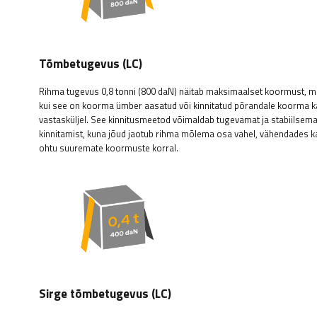
Tõmbetugevus (LC)
Rihma tugevus 0,8 tonni (800 daN) näitab maksimaalset koormust, mi
kui see on koorma ümber aasatud või kinnitatud põrandale koorma k
vastasküljel. See kinnitusmeetod võimaldab tugevamat ja stabiilsem
kinnitamist, kuna jõud jaotub rihma mõlema osa vahel, vähendades k
ohtu suuremate koormuste korral.
Sirge tõmbetugevus (LC)