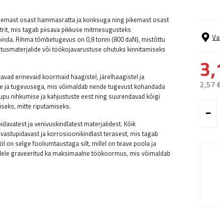
hemast osast hammasratta ja konksuga ning pikemast osast
rit, mis tagab piisava pikkuse mitmesugusteks
Va
inda. Rihma tõmbetugevus on 0,8 tonni (800 daN), mistõttu
hitusmaterjalide või töökojavarustuse ohutuks kinnitamiseks
3,
avad erinevaid koormaid haagistel, järelhaagistel ja
2,57 
kuse ja tugevusega, mis võimaldab nende tugevust kohandada
upu nihkumise ja kahjustuste eest ning suurendavad kõigi
seks, mitte riputamiseks.
avatest ja venivuskindlatest materjalidest. Kõik
stupidavast ja korrosioonikindlast terasest, mis tagab
l on selge fooliumtaustaga silt, millel on teave poola ja
udele graveeritud ka maksimaalne töökoormus, mis võimaldab