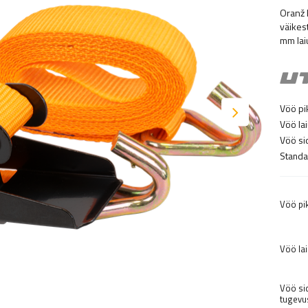
Oranž 
väikes
mm lai
Vöö pi
Vöö lai
Vöö si
Standa
Vöö pi
Vöö lai
Vöö s
tugevus