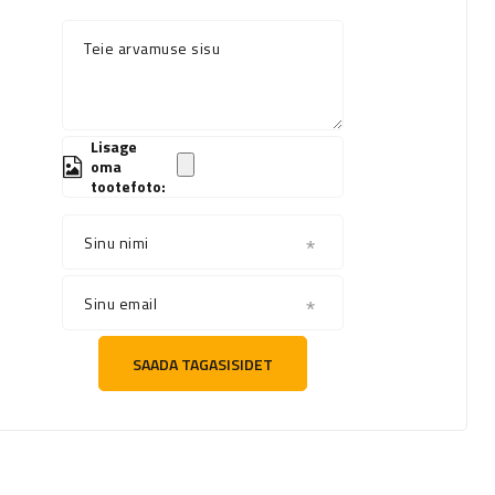
Teie arvamuse sisu
Lisage
oma
tootefoto:
Sinu nimi
Sinu email
SAADA TAGASISIDET