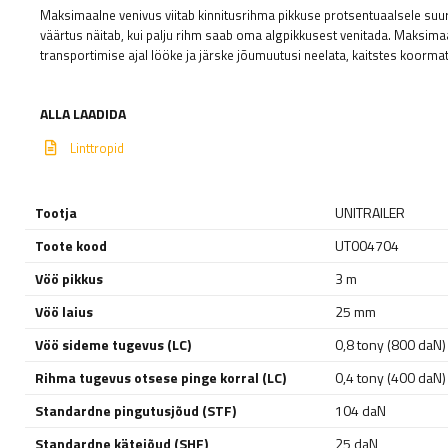
Maksimaalne venivus viitab kinnitusrihma pikkuse protsentuaalsele suu
väärtus näitab, kui palju rihm saab oma algpikkusest venitada. Maksima
transportimise ajal lööke ja järske jõumuutusi neelata, kaitstes koormat
ALLA LAADIDA
Linttropid
Tootja
UNITRAILER
Toote kood
UT004704
Vöö pikkus
3 m
Vöö laius
25 mm
Vöö sideme tugevus (LC)
0,8 tony (800 daN)
Rihma tugevus otsese pinge korral (LC)
0,4 tony (400 daN)
Standardne pingutusjõud (STF)
104 daN
Standardne kätejõud (SHF)
25 daN