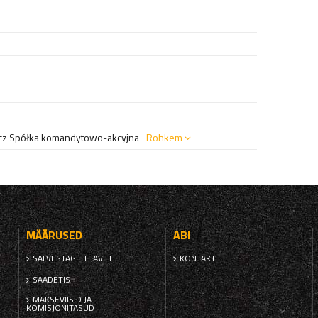
z Spółka komandytowo-akcyjna
Rohkem
MÄÄRUSED
ABI
SALVESTAGE TEAVET
KONTAKT
SAADETIS
MAKSEVIISID JA
KOMISJONITASUD