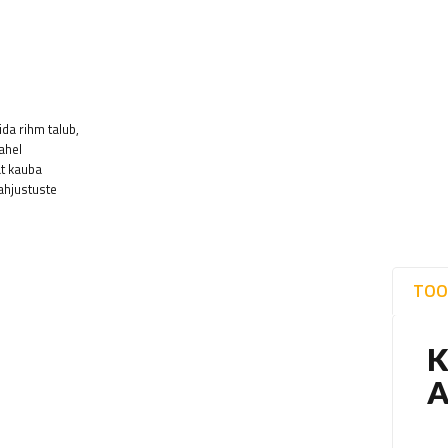
da rihm talub,
ahel
at kauba
ahjustuste
TOO