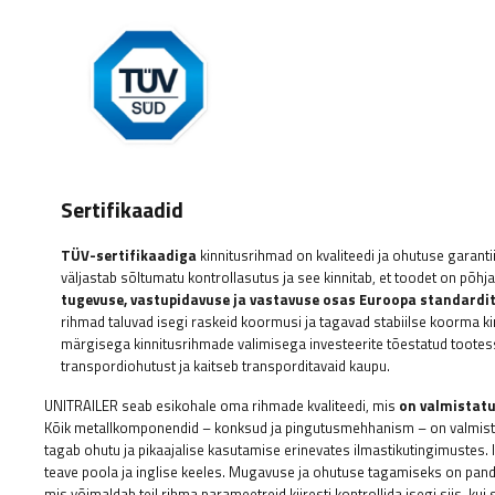
Sertifikaadid
TÜV-sertifikaadiga
kinnitusrihmad on kvaliteedi ja ohutuse garantii.
väljastab sõltumatu kontrollasutus ja see kinnitab, et toodet on põhja
tugevuse, vastupidavuse ja vastavuse osas Euroopa standardit
rihmad taluvad isegi raskeid koormusi ja tagavad stabiilse koorma k
märgisega kinnitusrihmade valimisega investeerite tõestatud toote
transpordiohutust ja kaitseb transporditavaid kaupu.
UNITRAILER seab esikohale oma rihmade kvaliteedi, mis
on valmistatu
Kõik metallkomponendid – konksud ja pingutusmehhanism – on valmistat
tagab ohutu ja pikaajalise kasutamise erinevates ilmastikutingimustes. 
teave poola ja inglise keeles. Mugavuse ja ohutuse tagamiseks on pan
mis võimaldab teil rihma parameetreid kiiresti kontrollida isegi siis, kui s