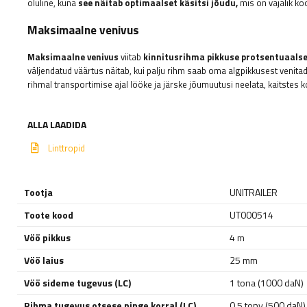
oluline, kuna
see näitab optimaalset käsitsi jõudu,
mis on vajalik ko
Maksimaalne venivus
Maksimaalne venivus
viitab
kinnitusrihma pikkuse protsentuaalse
väljendatud väärtus näitab, kui palju rihm saab oma algpikkusest venita
rihmal transportimise ajal lööke ja järske jõumuutusi neelata, kaitstes 
ALLA LAADIDA
Linttropid
Tootja
UNITRAILER
Toote kood
UT000514
Vöö pikkus
4 m
Vöö laius
25 mm
Vöö sideme tugevus (LC)
1 tona (1000 daN)
Rihma tugevus otsese pinge korral (LC)
0,5 tony (500 daN)