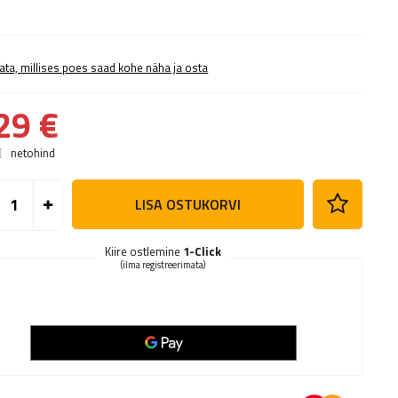
ata, millises poes saad kohe näha ja osta
29 €
€
netohind
LISA OSTUKORVI
Kiire ostlemine
1-Click
(ilma registreerimata)