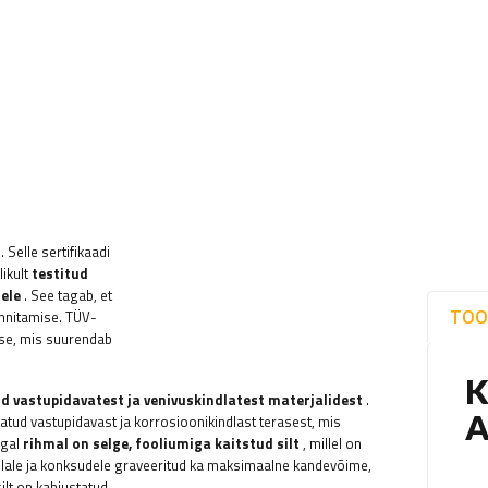
 Selle sertifikaadi
likult
testitud
ele
. See tagab, et
TOO
innitamise. TÜV-
sse, mis suurendab
d vastupidavatest ja venivuskindlatest materjalidest
.
ud vastupidavast ja korrosioonikindlast terasest, mis
Igal
rihmal on selge, fooliumiga kaitstud silt
, millel on
dlale ja konksudele graveeritud ka maksimaalne kandevõime,
ilt on kahjustatud.