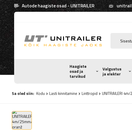
Autode haagiste osad - UNITRAILER
unitrai
Haagiste
Valgustus
osad ja
ja elekter
tarvikud
Sa oled siin:
Kodu
Lasti kinnitamine
Linttropid
UNITRAILERI 4m/2