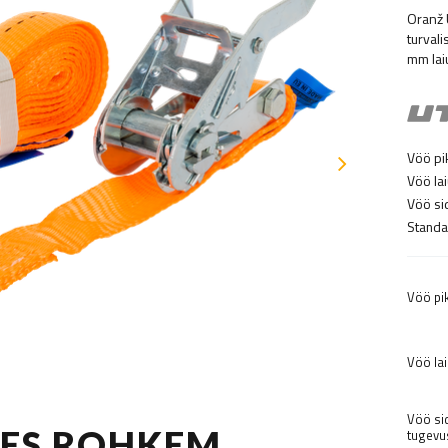
Oranž 
turvali
mm lai
Vöö pi
Vöö lai
Vöö si
Standa
Vöö pi
Vöö lai
Vöö s
TES ROHKEM
tugevus