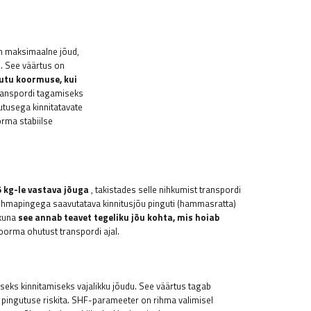
n maksimaalne jõud,
d. See väärtus on
tu koormuse, kui
transpordi tagamiseks
utusega kinnitatavate
rma stabiilse
 kg-le vastava jõuga
, takistades selle nihkumist transpordi
ihmapingega saavutatava kinnitusjõu pinguti (hammasratta)
 kuna
see annab teavet tegeliku jõu kohta, mis hoiab
orma ohutust transpordi ajal.
eks kinnitamiseks vajalikku jõudu. See väärtus tagab
 pingutuse riskita. SHF-parameeter on rihma valimisel