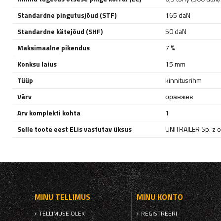
Standardne pingutusjõud (STF)
165 daN
Standardne kätejõud (SHF)
50 daN
Maksimaalne pikendus
7 %
Konksu laius
15 mm
Tüüp
kinnitusrihm
Värv
оранжев
Arv komplekti kohta
1
Selle toote eest ELis vastutav üksus
UNITRAILER Sp. z o
MINU TELLIMUS
MINU KONTO
TELLIMUSE OLEK
REGISTREERI