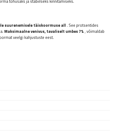
orma tõhusaks ja stabiilseks kinnitamiseks.
le suurenemisele täiskoormuse all
. See protsentides
da.
Maksimaalne venivus, tavaliselt umbes 7%
, võimaldab
koormat veelgi kahjustuste eest.