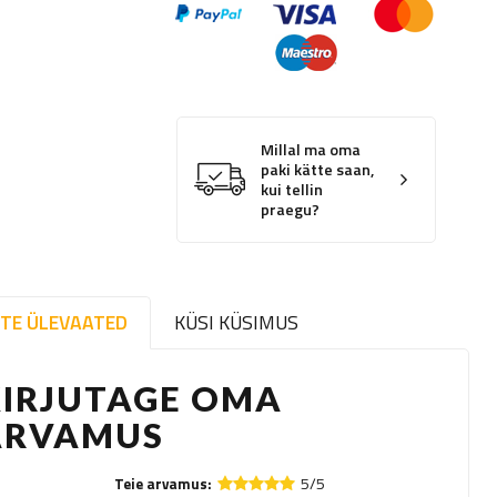
Millal ma oma
paki kätte saan,
kui tellin
praegu?
TE ÜLEVAATED
KÜSI KÜSIMUS
KIRJUTAGE OMA
ARVAMUS
5/5
Teie arvamus: