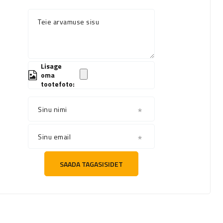
Teie arvamuse sisu
Lisage
oma
tootefoto:
Sinu nimi
Sinu email
SAADA TAGASISIDET