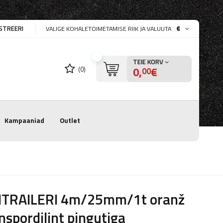
STREERI
€
VALIGE KOHALETOIMETAMISE RIIK JA VALUUTA
TEIE KORV
0,
€
(0)
00
Kampaaniad
Outlet
ITRAILERI 4m/25mm/1t oranž
nspordilint pingutiga