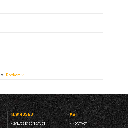
.o
Rohkem
MÄÄRUSED
ABI
SALVESTAGE TEAVET
KONTAKT