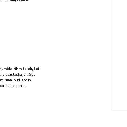
 mida rihm talub, kui
elt vastasküljelt. See
t, kuna jõud jaotub
ormuste korral.