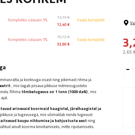
13,16 €
Komplektis odavam 5%
Vaata komplekti
Va
12,40 €
3,
35,72 €
Komplektis odavam 5%
Vaata komplekti
33,60 €
2,65 
iga
mmasratta ja konksuga osast ning pikemast rihma ja
eetrit
, mis tagab piisava pikkuse mitmesugusteks
pinda. Rihma
tõmbetugevus on 1 tonn (1000 daN)
, mis
ajal.
aitavad erinevaid koormaid haagistel, järelhaagistel ja
 pikkuse ja tugevusega, mis võimaldab nende tugevust
kaitsevad kaupu nihkumise ja kahjustuste eest
ning
ähtud ainult koorma kinnitamiseks, mitte riputamiseks.