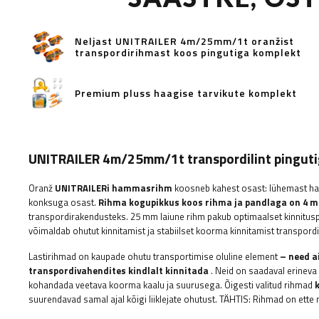
Neljast UNITRAILER 4m/25mm/1t oranžist
transpordirihmast koos pingutiga komplekt
Premium pluss haagise tarvikute komplekt
UNITRAILER 4m/25mm/1t transpordilint pingut
Oranž
UNITRAILERi hammasrihm
koosneb kahest osast: lühemast ha
konksuga osast.
Rihma kogupikkus koos rihma ja pandlaga on 4 m
transpordirakendusteks. 25 mm laiune rihm pakub optimaalset kinnitus
võimaldab ohutut kinnitamist ja stabiilset koorma kinnitamist transpordi 
Lastirihmad on kaupade ohutu transportimise oluline element
– ​​need 
transpordivahendites kindlalt kinnitada
. Neid on saadaval erineva
kohandada veetava koorma kaalu ja suurusega. Õigesti valitud rihmad
suurendavad samal ajal kõigi liiklejate ohutust.
TÄHTIS: Rihmad on ette n