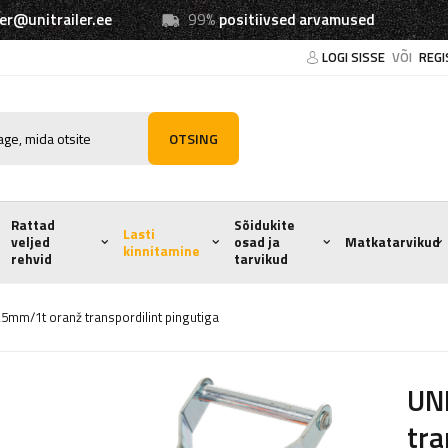
ler@unitrailer.ee
99%
positiivsed arvamused
LOGI SISSE
VÕI
REGI
OTSING
Rattad
Sõidukite
Lasti
veljed
osad ja
Matkatarvikud
kinnitamine
rehvid
tarvikud
5mm/1t oranž transpordilint pingutiga
UN
tra