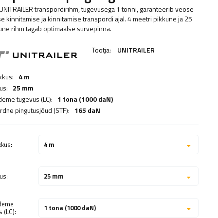
UNITRAILER transpordirihm, tugevusega 1 tonni, garanteerib veose
se kinnitamise ja kinnitamise transpordi ajal. 4 meetri pikkune ja 25
une rihm tagab optimaalse survepinna.
Tootja:
UNITRAILER
kkus:
4 m
us:
25 mm
deme tugevus (LC):
1 tona (1000 daN)
rdne pingutusjõud (STF):
165 daN
kkus:
4 m
us:
25 mm
ideme
1 tona (1000 daN)
 (LC):