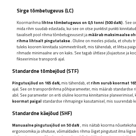
Sirge tõmbetugevus (LC)
Koormarihma
lihtne tõmbetugevus on 0,5 tonni (500 daN)
. See o
mida rihm suudab edastada, kui see on otse punktist punkti kinnitatu
tavaliselt pool rihma tõmbetugevusest ja
määrab maksimaalse ohu
rihma lihtsalt pingutatakse
. Oluline on meeles pidada, et ohutu 
tuleks koorem kinnitada sümmeetriliselt, mis tähendab, et lihtsa paig
rihmade minimaalne arv on kaks. See tagab ühtlase jõujaotuse ja koo
fikseerimise transpordi ajal.
Standardne tõmbejõud (STF)
Pingutusjõud on 165 daN,
mis tähendab, et
rihm surub koormat 165
ajal. See on transpordirihma põhiparameeter, mis määrab standardse r
abil. See parameeter on eriti oluline koorma kinnitamise planeerimisel,
koormat paigal
standardse rihmapinge kasutamisel, mis suurendab ko
Standardne käejõud (SHF)
Manuaalne pingutusjõud on 50 daN
, mis näitab koorma nõuetekohas
ergonoomika ja ohutuse, võimaldades rihma õiget pingutust ilma liigse