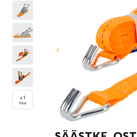
+
1
fotod
SÄÄSTKE, OS