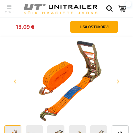
tagasi
Kodu
Lasti kinnitamine
Linttropid
UNITRAILER ERGO 10m
13,09 €
LISA OSTUKORVI
+
3