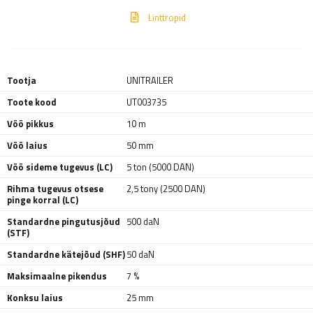
Linttropid
Tootja
UNITRAILER
Toote kood
UT003735
Vöö pikkus
10 m
Vöö laius
50 mm
Vöö sideme tugevus (LC)
5 ton (5000 DAN)
Rihma tugevus otsese
2,5 tony (2500 DAN)
pinge korral (LC)
Standardne pingutusjõud
500 daN
(STF)
Standardne kätejõud (SHF)
50 daN
Maksimaalne pikendus
7 %
Konksu laius
25 mm