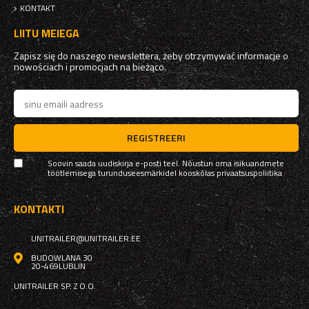
KONTAKT
LIITU MEIEGA
Zapisz się do naszego newslettera, żeby otrzymywać informacje o
nowościach i promocjach na bieżąco.
REGISTREERI
Soovin saada uudiskirja e-posti teel. Nõustun oma isikuandmete
töötlemisega turunduseesmärkidel kooskõlas
privaatsuspoliitika
KONTAKTI
UNITRAILER@UNITRAILER.EE
BUDOWLANA 30
20-469
LUBLIN
UNITRAILER SP. Z O.O.