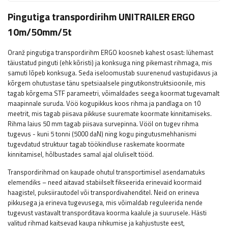
Pingutiga transpordirihm UNITRAILER ERGO
10m/50mm/5t
Oranž pingutiga transpordirihm ERGO koosneb kahest osast: lühemast
täiustatud pinguti (ehk kõristi) ja konksuga ning pikemast rihmaga, mis
samuti lõpeb konksuga. Seda iseloomustab suurenenud vastupidavus ja
kõrgem ohutustase tänu spetsiaalsele pingutikonstruktsioonile, mis
tagab kõrgema STF parameetri, võimaldades seega koormat tugevamalt
maapinnale suruda. Vöö kogupikkus koos rihma ja pandlaga on 10
meetrit, mis tagab piisava pikkuse suuremate koormate kinnitamiseks.
Rihma laius 50 mm tagab piisava survepinna. Vööl on tugev rihma
tugevus - kuni 5 tonni (5000 daN) ning kogu pingutusmehhanismi
tugevdatud struktuur tagab töökindluse raskemate koormate
kinnitamisel, hõlbustades samal ajal oluliselt tööd.
Transpordirihmad on kaupade ohutul transportimisel asendamatuks
elemendiks – need aitavad stabiilselt fikseerida erinevaid koormaid
haagistel, puksiirautodel või transpordivahenditel. Neid on erineva
pikkusega ja erineva tugevusega, mis võimaldab reguleerida nende
tugevust vastavalt transporditava koorma kaalule ja suurusele. Hästi
valitud rihmad kaitsevad kaupa nihkumise ja kahjustuste eest,