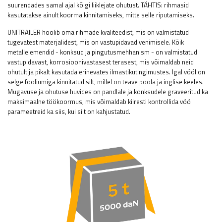
suurendades samal ajal kõigi liiklejate ohutust.
TÄHTIS: rihmasid
kasutatakse ainult koorma kinnitamiseks, mitte selle riputamiseks.
UNITRAILER hoolib oma rihmade kvaliteedist, mis on valmistatud
tugevatest materjalidest, mis on vastupidavad venimisele. Kõik
metallelemendid - konksud ja pingutusmehhanism - on valmistatud
vastupidavast, korrosioonivastasest terasest, mis võimaldab neid
ohutult ja pikalt kasutada erinevates ilmastikutingimustes. Igal vööl on
selge fooliumiga kinnitatud silt, millel on teave poola ja inglise keeles.
Mugavuse ja ohutuse huvides on pandlale ja konksudele graveeritud ka
maksimaalne töökoormus, mis võimaldab kiiresti kontrollida vöö
parameetreid ka siis, kui silt on kahjustatud.