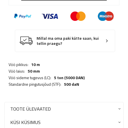
Millal ma oma paki kätte saan, kui
tellin praegu?
Vöö pikkus:
10 m
Vöö laius:
50 mm
Vöö sideme tugevus (LC):
5 ton (5000 DAN)
Standardne pingutusjõud (STF):
500 daN
TOOTE ÜLEVAATED
KÜSI KÜSIMUS