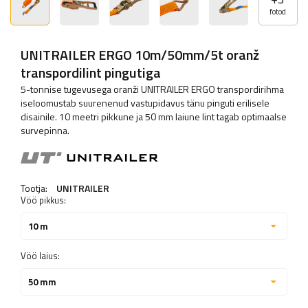
fotod
UNITRAILER ERGO 10m/50mm/5t oranž
transpordilint pingutiga
5-tonnise tugevusega oranži UNITRAILER ERGO transpordirihma
iseloomustab suurenenud vastupidavus tänu pinguti erilisele
disainile. 10 meetri pikkune ja 50 mm laiune lint tagab optimaalse
survepinna.
Tootja:
UNITRAILER
Vöö pikkus:
10 m
Vöö laius:
50 mm