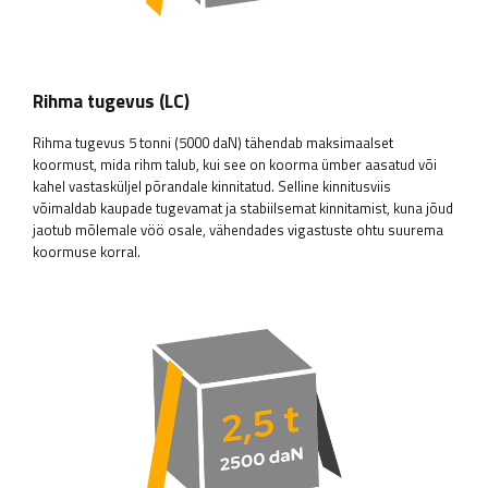
Rihma tugevus (LC)
Rihma tugevus 5 tonni (5000 daN) tähendab maksimaalset
koormust, mida rihm talub, kui see on koorma ümber aasatud või
kahel vastasküljel põrandale kinnitatud. Selline kinnitusviis
võimaldab kaupade tugevamat ja stabiilsemat kinnitamist, kuna jõud
jaotub mõlemale vöö osale, vähendades vigastuste ohtu suurema
koormuse korral.