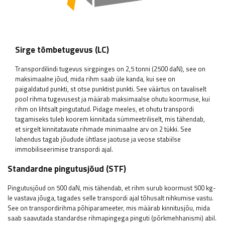
Sirge tõmbetugevus (LC)
Transpordilindi tugevus sirgpinges on 2,5 tonni (2500 daN), see on
maksimaalne jõud, mida rihm saab üle kanda, kui see on
paigaldatud punkti, st otse punktist punkti. See väärtus on tavaliselt
pool rihma tugevusest ja määrab maksimaalse ohutu koormuse, kui
rihm on lihtsalt pingutatud. Pidage meeles, et ohutu transpordi
tagamiseks tuleb koorem kinnitada sümmeetriliselt, mis tähendab,
et sirgelt kinnitatavate rihmade minimaalne arv on 2 tükki. See
lahendus tagab jõudude ühtlase jaotuse ja veose stabiilse
immobiliseerimise transpordi ajal.
Standardne pingutusjõud (STF)
Pingutusjõud on 500 daN, mis tähendab, et rihm surub koormust 500 kg-
le vastava jõuga, tagades selle transpordi ajal tõhusalt nihkumise vastu.
See on transpordirihma põhiparameeter, mis määrab kinnitusjõu, mida
saab saavutada standardse rihmapingega pinguti (põrkmehhanismi) abil.