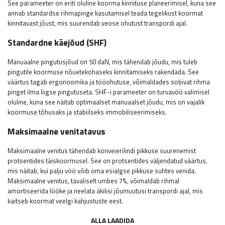
See parameeter on eriti oluline koorma kinnituse planeerimisel, kuna see
annab standardse rihmapinge kasutamisel teada tegelikust koormat
kinnitavast jõust, mis suurendab veose ohutust transpordi ajal.
Standardne käejõud (SHF)
Manuaalne pingutusjõud on 50 daN, mis tähendab jõudu, mis tuleb
pingutile koormuse nõuetekohaseks kinnitamiseks rakendada. See
väärtus tagab ergonoomika ja tööohutuse, võimaldades sobivat rihma
pinget ilma liigse pingutuseta. SHF-i parameeter on turvavöö valimisel
oluline, kuna see näitab optimaalset manuaalset jõudu, mis on vajalik
koormuse tõhusaks ja stabiilseks immobiliseerimiseks.
Maksimaalne venitatavus
Maksimaalne venitus tähendab konveierilindi pikkuse suurenemist
protsentides täiskoormusel. See on protsentides väljendatud väärtus,
mis näitab, kui palju vöö võib oma esialgse pikkuse suhtes venida.
Maksimaalne venitus, tavaliselt umbes 7%, võimaldab rihmal
amortiseerida lööke ja neelata äkilisi jõumuutusi transpordi ajal, mis
kaitseb koormat veelgi kahjustuste eest.
ALLA LAADIDA