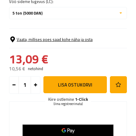
Vöö sideme tugevus (LC):
5 ton (5000 DAN)
Vaata, millises poes saad kohe näha ja osta
13,09 €
10,56 €
netohind
LISA OSTUKORVI
Kiire ostlemine
1-Click
(ilma registreerimata)