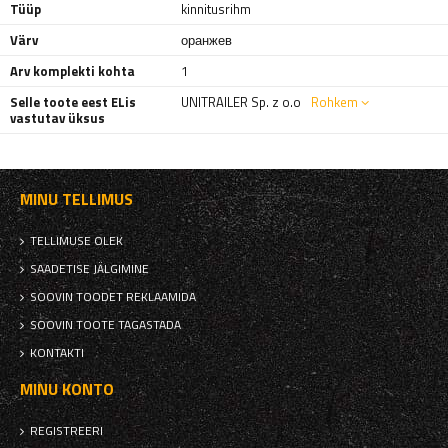
Tüüp
kinnitusrihm
Värv
оранжев
Arv komplekti kohta
1
Selle toote eest ELis
UNITRAILER Sp. z o.o
Rohkem
vastutav üksus
MINU TELLIMUS
TELLIMUSE OLEK
SAADETISE JÄLGIMINE
SOOVIN TOODET REKLAAMIDA
SOOVIN TOOTE TAGASTADA
KONTAKTI
MINU KONTO
REGISTREERI