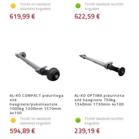
Toode on saadaval
Toode saadaval suurtes
väikestes kogustes
kogustes
619,99 €
622,59 €
AL-KO COMPACT piduritega
AL-KO OPTIMA piduriteta
sild
sild haagisele 750kg
haagisele/puksiirautole
1340mm 1730mm 4x100
1000kg 1200mm 1570mm
4x100
Toode on saadaval
Toode saadaval suurtes
väikestes kogustes
kogustes
594,89 €
239,19 €