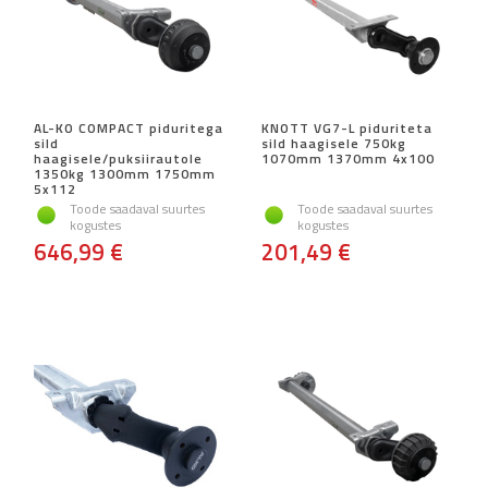
AL-KO COMPACT piduritega
KNOTT VG7-L piduriteta
sild
sild haagisele 750kg
haagisele/puksiirautole
1070mm 1370mm 4x100
1350kg 1300mm 1750mm
5x112
Toode saadaval suurtes
Toode saadaval suurtes
kogustes
kogustes
646,99 €
201,49 €