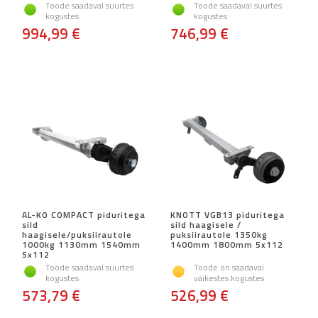
Toode saadaval suurtes
Toode saadaval suurtes
kogustes
kogustes
994,99 €
746,99 €
AL-KO COMPACT piduritega
KNOTT VGB13 piduritega
sild
sild haagisele /
haagisele/puksiirautole
puksiirautole 1350kg
1000kg 1130mm 1540mm
1400mm 1800mm 5x112
5x112
Toode saadaval suurtes
Toode on saadaval
kogustes
väikestes kogustes
573,79 €
526,99 €