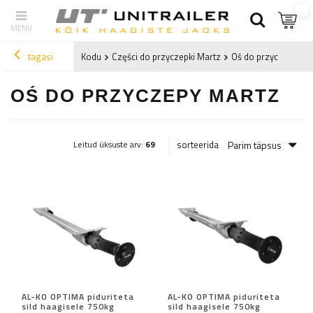
tagasi
Kodu
Części do przyczepki Martz
Oś do przyczepy Ma
OŚ DO PRZYCZEPY MARTZ
Parim täpsus
sorteerida
Leitud üksuste arv:
69
AL-KO OPTIMA piduriteta
AL-KO OPTIMA piduriteta
sild haagisele 750kg
sild haagisele 750kg