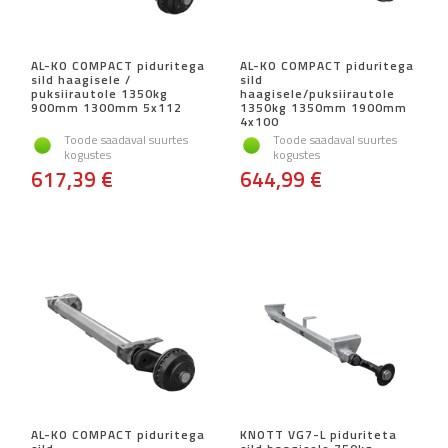
AL-KO COMPACT piduritega
AL-KO COMPACT piduritega
sild haagisele /
sild
puksiirautole 1350kg
haagisele/puksiirautole
900mm 1300mm 5x112
1350kg 1350mm 1900mm
4x100
Toode saadaval suurtes
Toode saadaval suurtes
kogustes
kogustes
617,39 €
644,99 €
AL-KO COMPACT piduritega
KNOTT VG7-L piduriteta