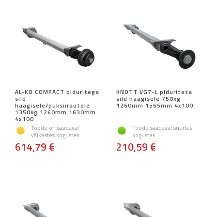
AL-KO COMPACT piduritega
KNOTT VG7-L piduriteta
sild
sild haagisele 750kg
haagisele/puksiirautole
1260mm 1565mm 4x100
1350kg 1260mm 1630mm
4x100
Toode on saadaval
Toode saadaval suurtes
väikestes kogustes
kogustes
614,79 €
210,59 €