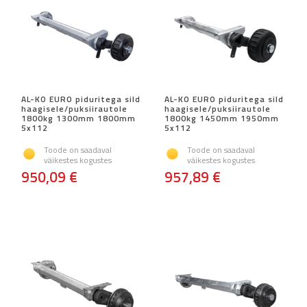
AL-KO EURO piduritega sild
AL-KO EURO piduritega sild
haagisele/puksiirautole
haagisele/puksiirautole
1800kg 1300mm 1800mm
1800kg 1450mm 1950mm
5x112
5x112
Toode on saadaval
Toode on saadaval
väikestes kogustes
väikestes kogustes
950,09 €
957,89 €