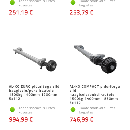
Toode saadaval suurtes
Toode saadaval suurtes
kogustes
kogustes
251,19 €
253,79 €
AL-KO EURO piduritega sild
AL-KO COMPACT piduritega
haagisele/puksiirautole
sild
1800kg 1400mm 1900mm
haagisele/puksiirautole
5x112
1500kg 1400mm 1850mm
5x112
Toode saadaval suurtes
Toode saadaval suurtes
kogustes
kogustes
994,99 €
746,99 €