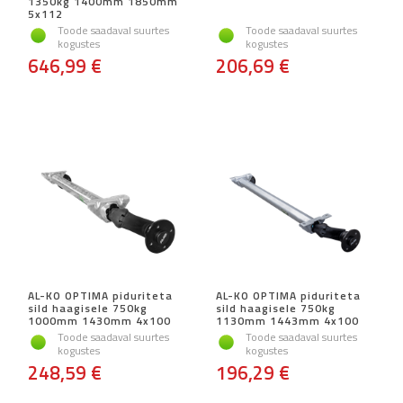
1350kg 1400mm 1850mm
5x112
Toode saadaval suurtes
Toode saadaval suurtes
kogustes
kogustes
646,99 €
206,69 €
AL-KO OPTIMA piduriteta
AL-KO OPTIMA piduriteta
sild haagisele 750kg
sild haagisele 750kg
1000mm 1430mm 4x100
1130mm 1443mm 4x100
Toode saadaval suurtes
Toode saadaval suurtes
kogustes
kogustes
248,59 €
196,29 €