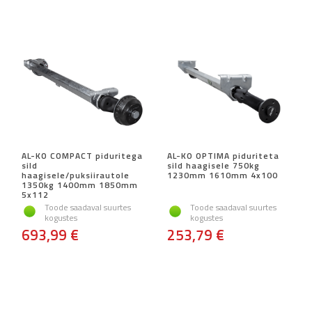
AL-KO COMPACT piduritega
AL-KO OPTIMA piduriteta
sild
sild haagisele 750kg
haagisele/puksiirautole
1230mm 1610mm 4x100
1350kg 1400mm 1850mm
5x112
Toode saadaval suurtes
Toode saadaval suurtes
kogustes
kogustes
693,99 €
253,79 €