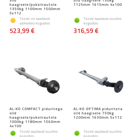
sild
sild haagisele 750kg
haagisele/puksiirautole
1125mm 1615mm 4x100
1350kg 1100mm 1500mm
5x112
Toode on saadaval
Toode saadaval suurtes
väikestes kogustes
kogustes
523,99 €
316,59 €
AL-KO COMPACT piduritega
AL-KO OPTIMA piduriteta
sild
sild haagisele 750kg
haagisele/puksiirautole
1200mm 1630mm 5x112
1000kg 1180mm 1560mm
4x100
Toode saadaval suurtes
Toode saadaval suurtes
kogustes
kogustes