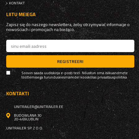
KONTAKT
LIITU MEIEGA
Zapisz się do naszego newslettera, żeby otrzymywać informacje o
nowościach i promocjach na bieżąco.
REGISTREERI
Soovin saada uudiskirja e-posti teel. Nõustun oma isikuandmete
töötlemisega turunduseesmärkidel kooskõlas
privaatsuspoliitika
KONTAKTI
UNITRAILER@UNITRAILER.EE
BUDOWLANA 30
20-469
LUBLIN
UNITRAILER SP. Z O.O.