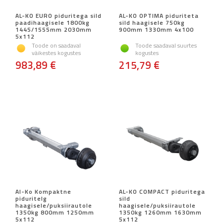
AL-KO EURO piduritega sild
AL-KO OPTIMA piduriteta
paadihaagisele 1800kg
sild haagisele 750kg
1445/1555mm 2030mm
900mm 1330mm 4x100
5x112
Toode on saadaval
Toode saadaval suurtes
väikestes kogustes
kogustes
983,89 €
215,79 €
Al-Ko Kompaktne
AL-KO COMPACT piduritega
piduritelg
sild
haagisele/puksiirautole
haagisele/puksiirautole
1350kg 800mm 1250mm
1350kg 1260mm 1630mm
5x112
5x112