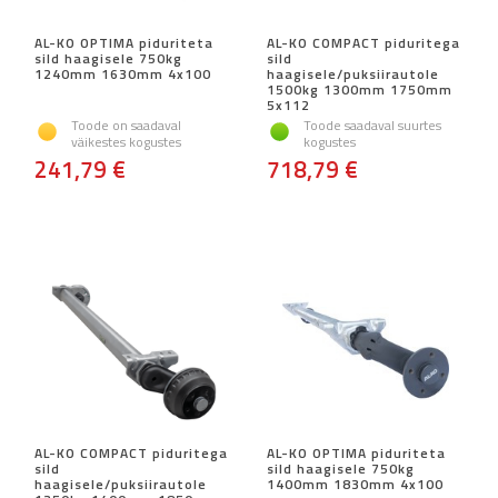
AL-KO OPTIMA piduriteta
AL-KO COMPACT piduritega
sild haagisele 750kg
sild
1240mm 1630mm 4x100
haagisele/puksiirautole
1500kg 1300mm 1750mm
5x112
Toode on saadaval
Toode saadaval suurtes
väikestes kogustes
kogustes
241,79 €
718,79 €
AL-KO COMPACT piduritega
AL-KO OPTIMA piduriteta
sild
sild haagisele 750kg
haagisele/puksiirautole
1400mm 1830mm 4x100