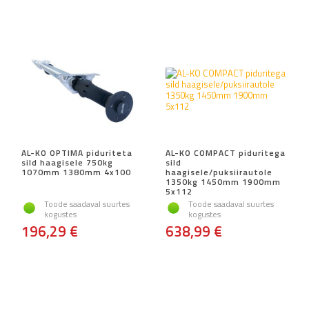
AL-KO OPTIMA piduriteta
AL-KO COMPACT piduritega
sild haagisele 750kg
sild
1070mm 1380mm 4x100
haagisele/puksiirautole
1350kg 1450mm 1900mm
5x112
Toode saadaval suurtes
Toode saadaval suurtes
kogustes
kogustes
196,29 €
638,99 €