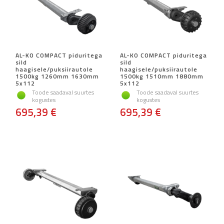
AL-KO COMPACT piduritega
AL-KO COMPACT piduritega
sild
sild
haagisele/puksiirautole
haagisele/puksiirautole
1500kg 1260mm 1630mm
1500kg 1510mm 1880mm
5x112
5x112
Toode saadaval suurtes
Toode saadaval suurtes
kogustes
kogustes
695,39 €
695,39 €