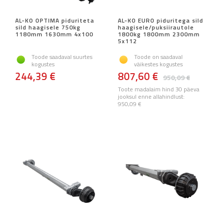
AL-KO OPTIMA piduriteta
AL-KO EURO piduritega sild
sild haagisele 750kg
haagisele/puksiirautole
1180mm 1630mm 4x100
1800kg 1800mm 2300mm
5x112
Toode saadaval suurtes
Toode on saadaval
kogustes
väikestes kogustes
244,39 €
807,60 €
950,09 €
Toote madalaim hind 30 päeva
jooksul enne allahindlust:
950,09 €