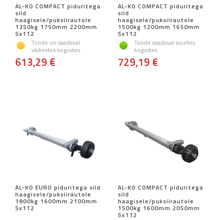
AL-KO COMPACT piduritega
AL-KO COMPACT piduritega
sild
sild
haagisele/puksiirautole
haagisele/puksiirautole
1350kg 1750mm 2200mm
1500kg 1200mm 1650mm
5x112
5x112
Toode on saadaval
Toode saadaval suurtes
väikestes kogustes
kogustes
613,29 €
729,19 €
AL-KO EURO piduritega sild
AL-KO COMPACT piduritega
haagisele/puksiirautole
sild
1800kg 1600mm 2100mm
haagisele/puksiirautole
5x112
1500kg 1600mm 2050mm
5x112