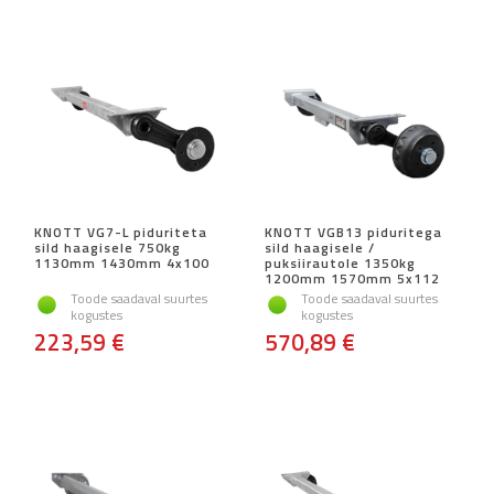
KNOTT VG7-L piduriteta
KNOTT VGB13 piduritega
sild haagisele 750kg
sild haagisele /
1130mm 1430mm 4x100
puksiirautole 1350kg
1200mm 1570mm 5x112
Toode saadaval suurtes
Toode saadaval suurtes
kogustes
kogustes
223,59 €
570,89 €