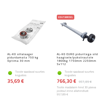
EDUTAMISEL
AL-KO sillalaager
AL-KO EURO piduritega sild
pidurdamata 750 kg
haagisele/puksiirautole
Optima 30 mm
1800kg 1750mm 2250mm
5x112
Toode saadaval suurtes
Toode saadaval suurtes
kogustes
kogustes
35,69 €
766,30 €
957,89 €
Toote madalaim hind 30 päeva
jooksul enne allahindlust:
957,89 €