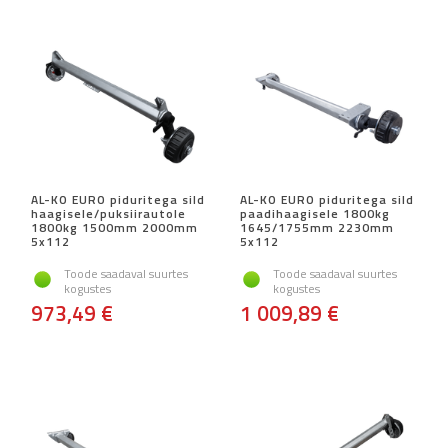
AL-KO EURO piduritega sild
AL-KO EURO piduritega sild
haagisele/puksiirautole
paadihaagisele 1800kg
1800kg 1500mm 2000mm
1645/1755mm 2230mm
5x112
5x112
Toode saadaval suurtes
Toode saadaval suurtes
kogustes
kogustes
973,49 €
1 009,89 €