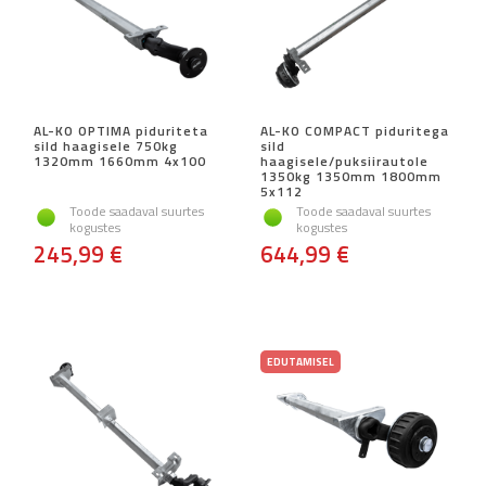
AL-KO OPTIMA piduriteta
AL-KO COMPACT piduritega
sild haagisele 750kg
sild
1320mm 1660mm 4x100
haagisele/puksiirautole
1350kg 1350mm 1800mm
5x112
Toode saadaval suurtes
Toode saadaval suurtes
kogustes
kogustes
245,99 €
644,99 €
EDUTAMISEL