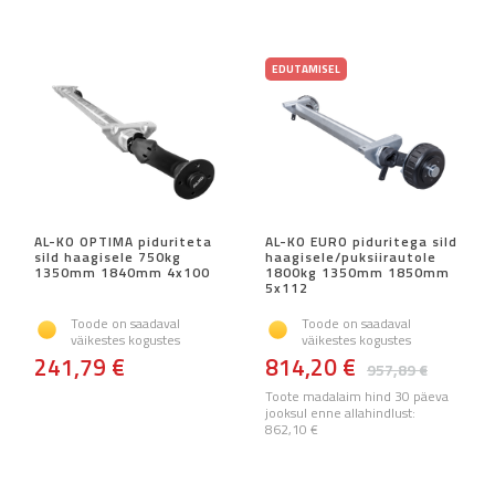
EDUTAMISEL
AL-KO OPTIMA piduriteta
AL-KO EURO piduritega sild
sild haagisele 750kg
haagisele/puksiirautole
1350mm 1840mm 4x100
1800kg 1350mm 1850mm
5x112
Toode on saadaval
Toode on saadaval
väikestes kogustes
väikestes kogustes
241,79 €
814,20 €
957,89 €
Toote madalaim hind 30 päeva
jooksul enne allahindlust:
862,10 €