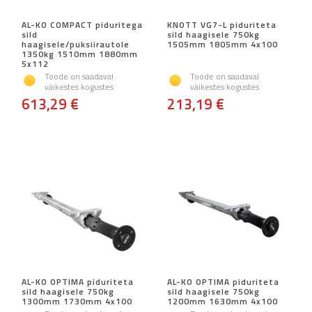
AL-KO COMPACT piduritega
KNOTT VG7-L piduriteta
sild
sild haagisele 750kg
haagisele/puksiirautole
1505mm 1805mm 4x100
1350kg 1510mm 1880mm
5x112
Toode on saadaval
Toode on saadaval
väikestes kogustes
väikestes kogustes
613,29 €
213,19 €
AL-KO OPTIMA piduriteta
AL-KO OPTIMA piduriteta
sild haagisele 750kg
sild haagisele 750kg
1300mm 1730mm 4x100
1200mm 1630mm 4x100