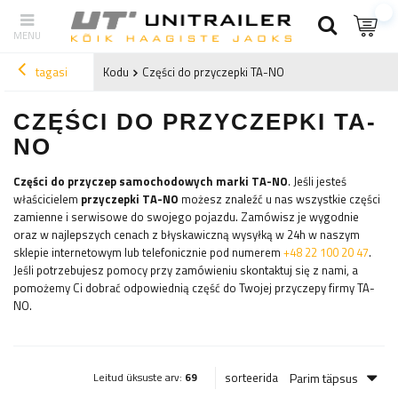
tagasi
Kodu
Części do przyczepki TA-NO
CZĘŚCI DO PRZYCZEPKI TA-
NO
Części do przyczep samochodowych marki
TA-NO
. Jeśli jesteś
właścicielem
przyczepki
TA-NO
możesz znaleźć u nas
wszystkie części
zamienne i serwisowe do swojego pojazdu. Zamówisz je wygodnie
oraz w najlepszych cenach z błyskawiczną wysyłką w 24h w naszym
sklepie internetowym lub telefonicznie pod numerem
+48 22 100 20 47
.
Jeśli potrzebujesz pomocy przy zamówieniu skontaktuj się z nami, a
pomożemy Ci dobrać odpowiednią część do Twojej przyczepy firmy
TA-
NO
.
Parim täpsus
sorteerida
Leitud üksuste arv:
69