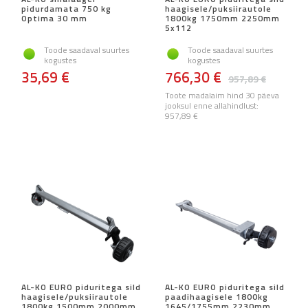
pidurdamata 750 kg
haagisele/puksiirautole
Optima 30 mm
1800kg 1750mm 2250mm
5x112
Toode saadaval suurtes
Toode saadaval suurtes
kogustes
kogustes
35,69 €
766,30 €
957,89 €
Toote madalaim hind 30 päeva
jooksul enne allahindlust:
957,89 €
AL-KO EURO piduritega sild
AL-KO EURO piduritega sild
haagisele/puksiirautole
paadihaagisele 1800kg
1800kg 1500mm 2000mm
1645/1755mm 2230mm