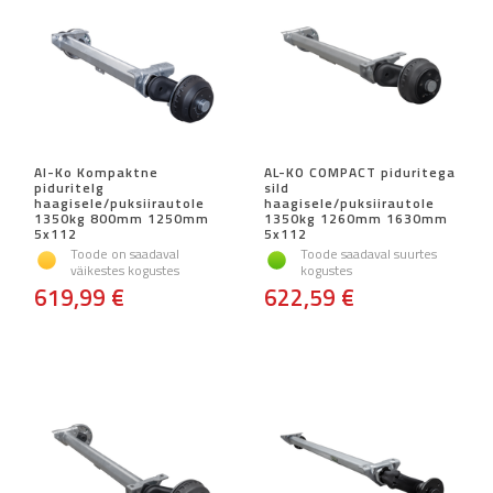
Al-Ko Kompaktne
AL-KO COMPACT piduritega
piduritelg
sild
haagisele/puksiirautole
haagisele/puksiirautole
1350kg 800mm 1250mm
1350kg 1260mm 1630mm
5x112
5x112
Toode on saadaval
Toode saadaval suurtes
väikestes kogustes
kogustes
619,99 €
622,59 €