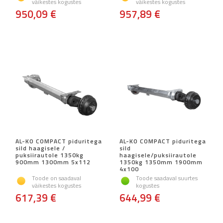
väikestes kogustes
väikestes kogustes
950,09 €
957,89 €
AL-KO COMPACT piduritega
AL-KO COMPACT piduritega
sild haagisele /
sild
puksiirautole 1350kg
haagisele/puksiirautole
900mm 1300mm 5x112
1350kg 1350mm 1900mm
4x100
Toode on saadaval
Toode saadaval suurtes
väikestes kogustes
kogustes
617,39 €
644,99 €