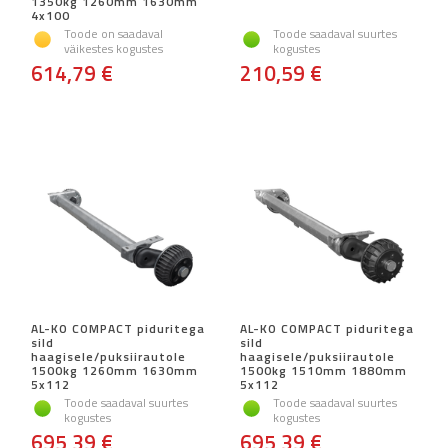
1350kg 1260mm 1630mm
4x100
Toode on saadaval
Toode saadaval suurtes
väikestes kogustes
kogustes
614,79 €
210,59 €
AL-KO COMPACT piduritega
AL-KO COMPACT piduritega
sild
sild
haagisele/puksiirautole
haagisele/puksiirautole
1500kg 1260mm 1630mm
1500kg 1510mm 1880mm
5x112
5x112
Toode saadaval suurtes
Toode saadaval suurtes
kogustes
kogustes
695,39 €
695,39 €