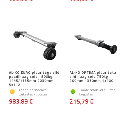
AL-KO EURO piduritega sild
AL-KO OPTIMA piduriteta
paadihaagisele 1800kg
sild haagisele 750kg
1445/1555mm 2030mm
900mm 1330mm 4x100
5x112
Toode on saadaval
Toode saadaval suurtes
väikestes kogustes
kogustes
983,89 €
215,79 €