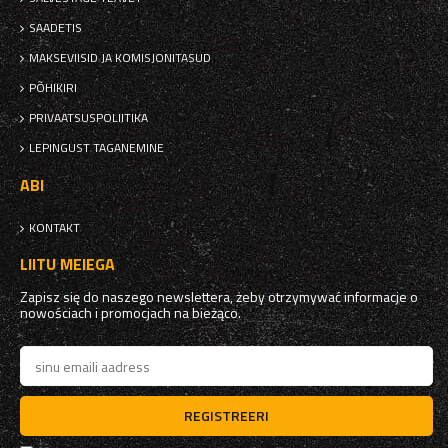
SAADETIS
MAKSEVIISID JA KOMISJONITASUD
PÕHIKIRI
PRIVAATSUSPOLIITIKA
LEPINGUST TAGANEMINE
ABI
KONTAKT
LIITU MEIEGA
Zapisz się do naszego newslettera, żeby otrzymywać informacje o
nowościach i promocjach na bieżąco.
REGISTREERI