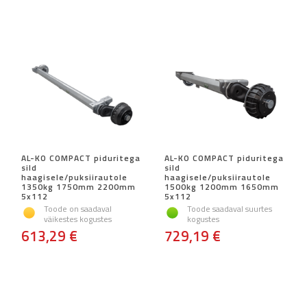
AL-KO COMPACT piduritega
AL-KO COMPACT piduritega
sild
sild
haagisele/puksiirautole
haagisele/puksiirautole
1350kg 1750mm 2200mm
1500kg 1200mm 1650mm
5x112
5x112
Toode on saadaval
Toode saadaval suurtes
väikestes kogustes
kogustes
613,29 €
729,19 €