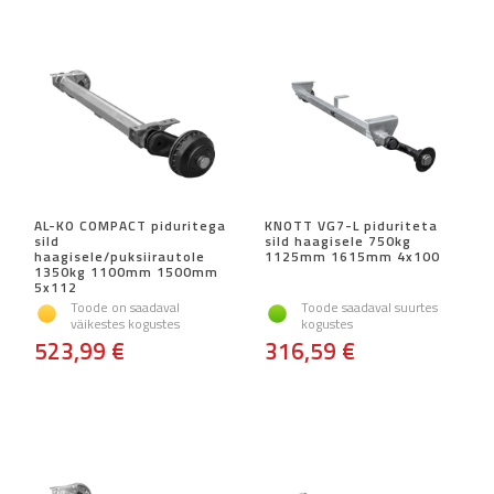
AL-KO COMPACT piduritega
KNOTT VG7-L piduriteta
sild
sild haagisele 750kg
haagisele/puksiirautole
1125mm 1615mm 4x100
1350kg 1100mm 1500mm
5x112
Toode on saadaval
Toode saadaval suurtes
väikestes kogustes
kogustes
523,99 €
316,59 €