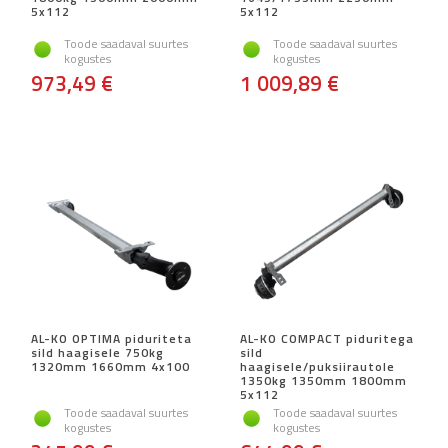
5x112
5x112
Toode saadaval suurtes
Toode saadaval suurtes
kogustes
kogustes
973,49 €
1 009,89 €
AL-KO OPTIMA piduriteta
AL-KO COMPACT piduritega
sild haagisele 750kg
sild
1320mm 1660mm 4x100
haagisele/puksiirautole
1350kg 1350mm 1800mm
5x112
Toode saadaval suurtes
Toode saadaval suurtes
kogustes
kogustes