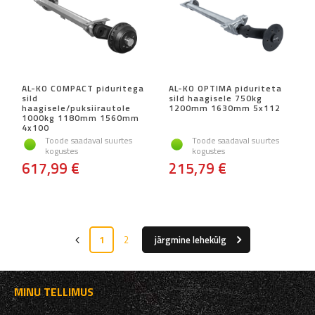
AL-KO COMPACT piduritega
AL-KO OPTIMA piduriteta
sild
sild haagisele 750kg
haagisele/puksiirautole
1200mm 1630mm 5x112
1000kg 1180mm 1560mm
4x100
Toode saadaval suurtes
Toode saadaval suurtes
kogustes
kogustes
617,99 €
215,79 €
1
2
järgmine lehekülg
MINU TELLIMUS