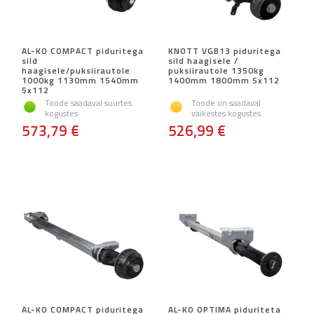
AL-KO COMPACT piduritega
KNOTT VGB13 piduritega
sild
sild haagisele /
haagisele/puksiirautole
puksiirautole 1350kg
1000kg 1130mm 1540mm
1400mm 1800mm 5x112
5x112
Toode saadaval suurtes
Toode on saadaval
kogustes
väikestes kogustes
573,79 €
526,99 €
AL-KO COMPACT piduritega
AL-KO OPTIMA piduriteta