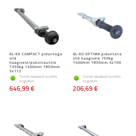
AL-KO COMPACT piduritega
AL-KO OPTIMA piduriteta
sild
sild haagisele 750kg
haagisele/puksiirautole
1400mm 1830mm 4x100
1350kg 1400mm 1850mm
5x112
Toode saadaval suurtes
Toode saadaval suurtes
kogustes
kogustes
646,99 €
206,69 €