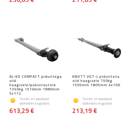
AL-KO COMPACT piduritega
KNOTT VG7-L piduriteta
sild
sild haagisele 750kg
haagisele/puksiirautole
1505mm 1805mm 4x100
1350kg 1510mm 1880mm
5x112
Toode on saadaval
Toode on saadaval
väikestes kogustes
väikestes kogustes
613,29 €
213,19 €