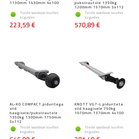
1130mm 1430mm 4x100
puksiirautole 1350kg
1200mm 1570mm 5x112
Toode saadaval suurtes
Toode saadaval suurtes
kogustes
kogustes
223,59 €
570,89 €
AL-KO COMPACT piduritega
KNOTT VG7-L piduriteta
sild
sild haagisele 750kg
haagisele/puksiirautole
1070mm 1370mm 4x100
1350kg 1300mm 1750mm
5x112
Toode saadaval suurtes
Toode saadaval suurtes
kogustes
kogustes