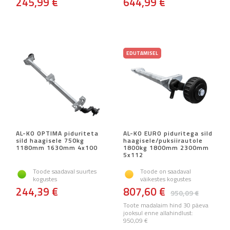
245,99 €
644,99 €
EDUTAMISEL
AL-KO OPTIMA piduriteta
AL-KO EURO piduritega sild
sild haagisele 750kg
haagisele/puksiirautole
1180mm 1630mm 4x100
1800kg 1800mm 2300mm
5x112
Toode saadaval suurtes
Toode on saadaval
kogustes
väikestes kogustes
244,39 €
807,60 €
950,09 €
Toote madalaim hind 30 päeva
jooksul enne allahindlust:
950,09 €