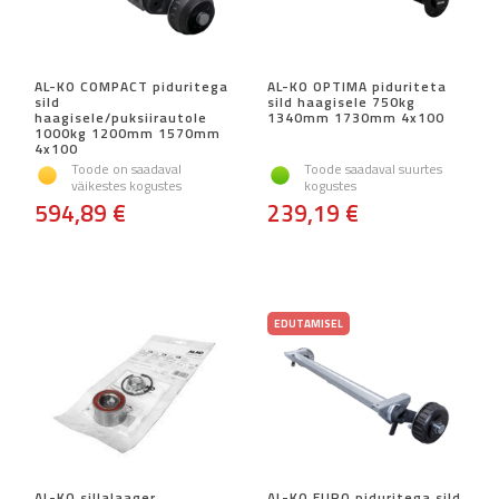
AL-KO COMPACT piduritega
AL-KO OPTIMA piduriteta
sild
sild haagisele 750kg
haagisele/puksiirautole
1340mm 1730mm 4x100
1000kg 1200mm 1570mm
4x100
Toode on saadaval
Toode saadaval suurtes
väikestes kogustes
kogustes
594,89 €
239,19 €
EDUTAMISEL
AL-KO sillalaager
AL-KO EURO piduritega sild