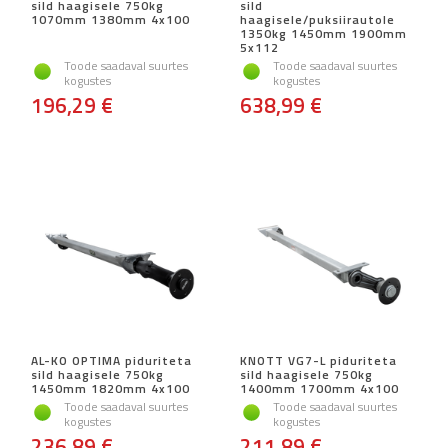
sild haagisele 750kg
sild
1070mm 1380mm 4x100
haagisele/puksiirautole
1350kg 1450mm 1900mm
5x112
Toode saadaval suurtes
Toode saadaval suurtes
kogustes
kogustes
196,29 €
638,99 €
AL-KO OPTIMA piduriteta
KNOTT VG7-L piduriteta
sild haagisele 750kg
sild haagisele 750kg
1450mm 1820mm 4x100
1400mm 1700mm 4x100
Toode saadaval suurtes
Toode saadaval suurtes
kogustes
kogustes
236,89 €
211,89 €