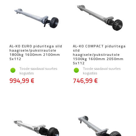
AL-KO EURO piduritega sild
AL-KO COMPACT piduritega
haagisele/puksiirautole
sild
1800kg 1600mm 2100mm
haagisele/puksiirautole
5x112
1500kg 1600mm 2050mm
5x112
Toode saadaval suurtes
Toode saadaval suurtes
kogustes
kogustes
994,99 €
746,99 €