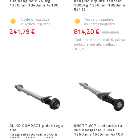
sild haagisele 750kg
haagisele/puksiirautole
1350mm 1840mm 4x100
1800kg 1350mm 1850mm
5x112
Toode on saadaval
Toode on saadaval
väikestes kogustes
väikestes kogustes
241,79 €
814,20 €
957,89 €
Toote madalaim hind 30 päeva
jooksul enne allahindlust:
862,10 €
AL-KO COMPACT piduritega
KNOTT VG7-L piduriteta
sild
sild haagisele 750kg
haagisele/puksiirautole
1260mm 1565mm 4x100