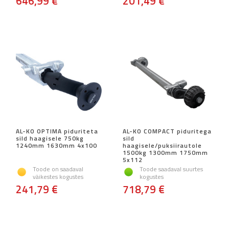
646,99 €
201,49 €
AL-KO OPTIMA piduriteta
AL-KO COMPACT piduritega
sild haagisele 750kg
sild
1240mm 1630mm 4x100
haagisele/puksiirautole
1500kg 1300mm 1750mm
5x112
Toode on saadaval
Toode saadaval suurtes
väikestes kogustes
kogustes
241,79 €
718,79 €