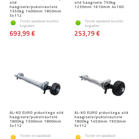
sild
sild haagisele 750kg
haagisele/puksiirautole
1230mm 1610mm 4x100
1350kg 1400mm 1850mm
5x112
Toode saadaval suurtes
Toode saadaval suurtes
kogustes
kogustes
693,99 €
253,79 €
AL-KO EURO piduritega sild
AL-KO EURO piduritega sild
haagisele/puksiirautole
haagisele/puksiirautole
1800kg 1300mm 1800mm
1800kg 1450mm 1950mm
5x112
5x112
Toode on saadaval
Toode on saadaval